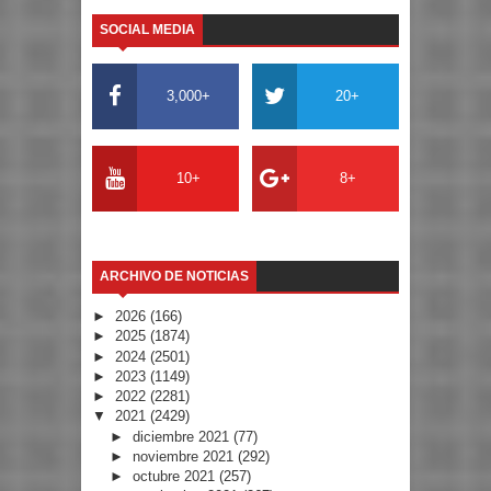
SOCIAL MEDIA
3,000+
20+
10+
8+
ARCHIVO DE NOTICIAS
►
2026
(166)
►
2025
(1874)
►
2024
(2501)
►
2023
(1149)
►
2022
(2281)
▼
2021
(2429)
►
diciembre 2021
(77)
►
noviembre 2021
(292)
►
octubre 2021
(257)