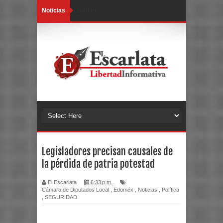
Noticias
Loading...
Legisladores precisan causales de
la pérdida de patria potestad
El Escarlata
6:33 p.m.
Cámara de Diputados Local
,
Edoméx
,
Noticias
,
Política
,
SEGURIDAD