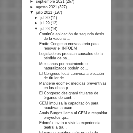
►
septiembre 2021
(267)
►
agosto 2021
(327)
▼
julio 2021
(197)
►
jul 30
(11)
►
jul 29
(12)
▼
jul 28
(14)
Continúa aplicación de segunda dosis
de la vacuna ...
Emite Congreso convocatoria para
renovar el INFOEM
Legisladores precisan causales de la
pérdida de pa...
Mexicanos por nacimiento o
naturalizados podrán oc...
El Congreso local convoca a elección
de titular de...
Mantiene edoméx medidas preventivas
en las obras p...
El Congreso designará titulares de
órganos de cont...
GEM impulsa la capacitación para
reactivar la econ...
Anais Burgos llama al GEM a respaldar
proyectos qu...
Edoméx invita a vivir la experiencia
teatral a tra...
El parque acuático más grande de