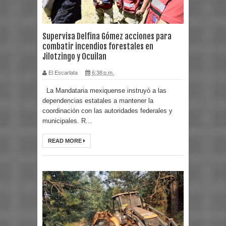
Supervisa Delfina Gómez acciones para
combatir incendios forestales en
Jilotzingo y Ocuilan
El Escarlata
6:38 p.m.
La Mandataria mexiquense instruyó a las
dependencias estatales a mantener la
coordinación con las autoridades federales y
municipales. R...
READ MORE