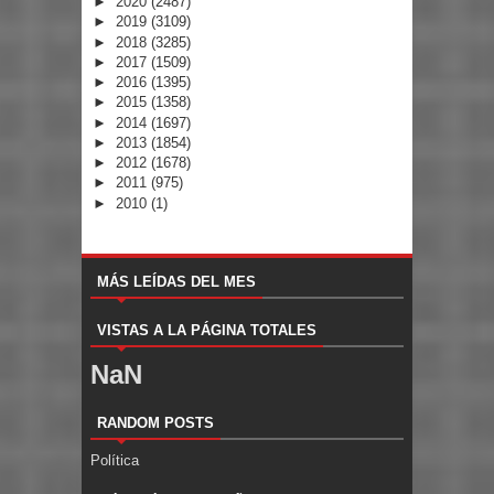
►
2020
(2487)
►
2019
(3109)
►
2018
(3285)
►
2017
(1509)
►
2016
(1395)
►
2015
(1358)
►
2014
(1697)
►
2013
(1854)
►
2012
(1678)
►
2011
(975)
►
2010
(1)
MÁS LEÍDAS DEL MES
VISTAS A LA PÁGINA TOTALES
NaN
RANDOM POSTS
Política