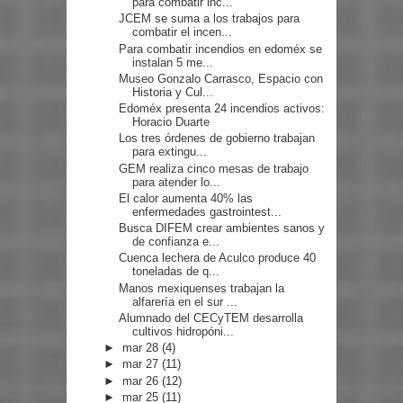
para combatir inc...
JCEM se suma a los trabajos para
combatir el incen...
Para combatir incendios en edoméx se
instalan 5 me...
Museo Gonzalo Carrasco, Espacio con
Historia y Cul...
Edoméx presenta 24 incendios activos:
Horacio Duarte
Los tres órdenes de gobierno trabajan
para extingu...
GEM realiza cinco mesas de trabajo
para atender lo...
El calor aumenta 40% las
enfermedades gastrointest...
Busca DIFEM crear ambientes sanos y
de confianza e...
Cuenca lechera de Aculco produce 40
toneladas de q...
Manos mexiquenses trabajan la
alfarería en el sur ...
Alumnado del CECyTEM desarrolla
cultivos hidropóni...
►
mar 28
(4)
►
mar 27
(11)
►
mar 26
(12)
►
mar 25
(11)