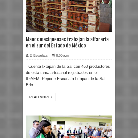
Manos mexiquenses trabajan la alfarería
en el sur del Estado de México
El Escarlata
8:00 a.m.
Cuenta Ixtapan de la Sal con 468 productores
de esta rama artesanal registrados en el
IIFAEM. Reporte Escarlata Ixtapan de la Sal,
Edo...
READ MORE