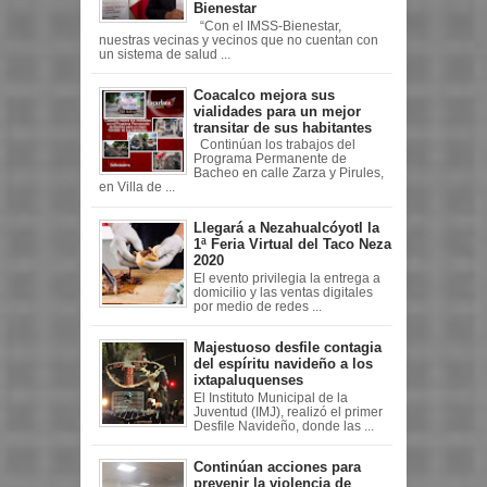
Bienestar
“Con el IMSS-Bienestar,
nuestras vecinas y vecinos que no cuentan con
un sistema de salud ...
Coacalco mejora sus
vialidades para un mejor
transitar de sus habitantes
Continúan los trabajos del
Programa Permanente de
Bacheo en calle Zarza y Pirules,
en Villa de ...
Llegará a Nezahualcóyotl la
1ª Feria Virtual del Taco Neza
2020
El evento privilegia la entrega a
domicilio y las ventas digitales
por medio de redes ...
Majestuoso desfile contagia
del espíritu navideño a los
ixtapaluquenses
El Instituto Municipal de la
Juventud (IMJ), realizó el primer
Desfile Navideño, donde las ...
Continúan acciones para
prevenir la violencia de