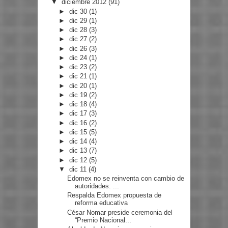
▼
diciembre 2012
(91)
►
dic 30
(1)
►
dic 29
(1)
►
dic 28
(3)
►
dic 27
(2)
►
dic 26
(3)
►
dic 24
(1)
►
dic 23
(2)
►
dic 21
(1)
►
dic 20
(1)
►
dic 19
(2)
►
dic 18
(4)
►
dic 17
(3)
►
dic 16
(2)
►
dic 15
(5)
►
dic 14
(4)
►
dic 13
(7)
►
dic 12
(5)
▼
dic 11
(4)
Edomex no se reinventa con cambio de
autoridades: ...
Respalda Edomex propuesta de
reforma educativa
César Nomar preside ceremonia del
“Premio Nacional...