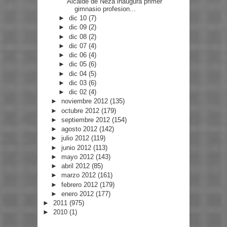
Alcalde de Neza inaugura primer
gimnasio profesion...
►
dic 10
(7)
►
dic 09
(2)
►
dic 08
(2)
►
dic 07
(4)
►
dic 06
(4)
►
dic 05
(6)
►
dic 04
(5)
►
dic 03
(6)
►
dic 02
(4)
►
noviembre 2012
(135)
►
octubre 2012
(179)
►
septiembre 2012
(154)
►
agosto 2012
(142)
►
julio 2012
(119)
►
junio 2012
(113)
►
mayo 2012
(143)
►
abril 2012
(85)
►
marzo 2012
(161)
►
febrero 2012
(179)
►
enero 2012
(177)
►
2011
(975)
►
2010
(1)