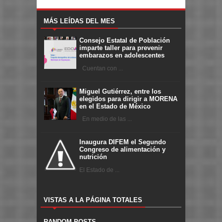
MÁS LEÍDAS DEL MES
Consejo Estatal de Población
imparte taller para prevenir
embarazos en adolescentes
Cuentan con ...
Miguel Gutiérrez, entre los
elegidos para dirigir a MORENA
en el Estado de México
En medio de las ...
Inaugura DIFEM el Segundo
Congreso de alimentación y
nutrición
El Estado de ...
VISTAS A LA PÁGINA TOTALES
RANDOM POSTS