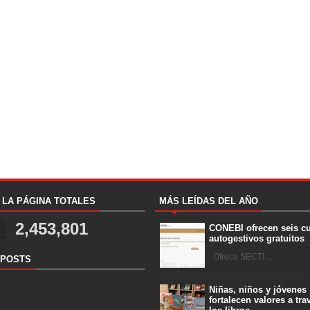
A LA PÁGINA TOTALES
MÁS LEÍDAS DEL AÑO
2,453,801
CONEBI ofrecen seis c
autogestivos gratuitos
Ofrece SECTI ...
 POSTS
Niñas, niños y jóvenes
fortalecen valores a tra