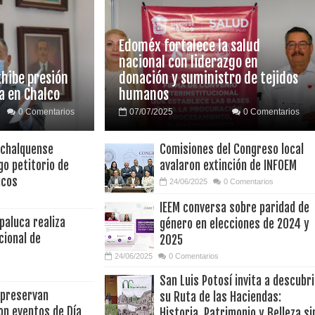
Edoméx fortalece la salud
nacional con liderazgo en
xhibe presión
donación y suministro de tejidos
a en Chalco
humanos
0 Comentarios
07/07/2025
0 Comentarios
 chalquense
Comisiones del Congreso local
go petitorio de
avalaron extinción de INFOEM
icos
24/06/2025
0 Comentarios
IEEM conversa sobre paridad de
paluca realiza
género en elecciones de 2024 y
cional de
2025
24/06/2025
0 Comentarios
San Luis Potosí invita a descubri
 preservan
su Ruta de las Haciendas:
on eventos de Día
Historia, Patrimonio y Belleza si