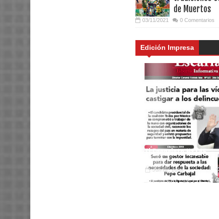
de Muertos
03/11/2021
0 Comentarios
Edición Impresa
El Escarlata N°145
Jun 02, 2018