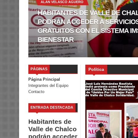
ALAN VELASCO AGUERO
HABITANTES DE VALLE DE CHA
PODRÁN ACCEDER A SERVICIO
GRATUITOS CON EL SISTEMA IM
BIENESTAR
PÁGINAS
Política
Página Principal
Integrantes del Equipo
Contacto
ENTRADA DESTACADA
Habitantes de
Valle de Chalco
podrán acceder