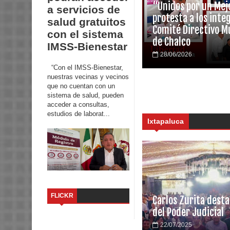
“Unidos por un Mej
a servicios de
protesta a los inte
salud gratuitos
Comité Directivo Mu
con el sistema
de Chalco
IMSS-Bienestar
28/06/2026
“Con el IMSS-Bienestar,
nuestras vecinas y vecinos
que no cuentan con un
sistema de salud, pueden
acceder a consultas,
estudios de laborat...
Ixtapaluca
FLICKR
Carlos Zurita dest
del Poder Judicial
22/07/2025