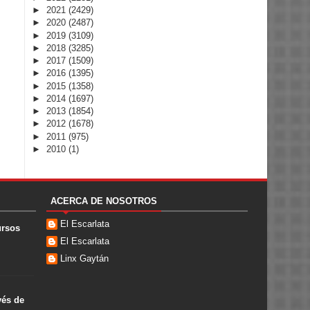
►
2021
(2429)
►
2020
(2487)
►
2019
(3109)
►
2018
(3285)
►
2017
(1509)
►
2016
(1395)
►
2015
(1358)
►
2014
(1697)
►
2013
(1854)
►
2012
(1678)
►
2011
(975)
►
2010
(1)
ACERCA DE NOSOTROS
El Escarlata
ursos
El Escarlata
Linx Gaytán
vés de