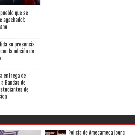
pueblo que se
ve agachado!:
rano
lida su presencia
 con la adición de
o
la entrega de
 a Bandas de
estudiantes de
sica
Policía de Amecameca logra