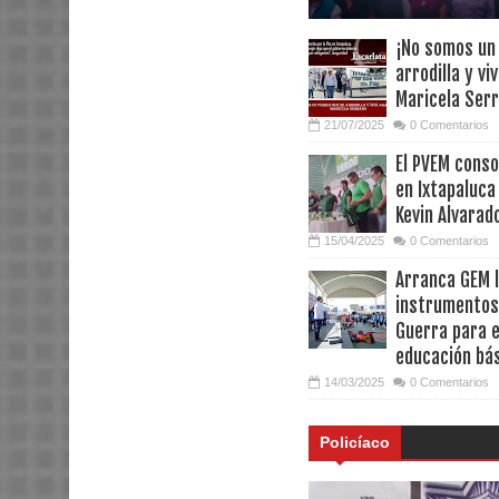
¡No somos un 
arrodilla y vi
Maricela Ser
21/07/2025
0 Comentarios
El PVEM conso
en Ixtapaluca
Kevin Alvarad
15/04/2025
0 Comentarios
Arranca GEM 
instrumentos
Guerra para 
educación bá
14/03/2025
0 Comentarios
Policíaco