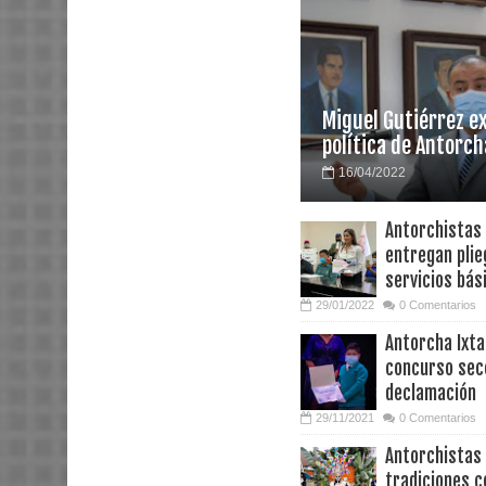
Miguel Gutiérrez e
política de Antorch
16/04/2022
Antorchistas
entregan plie
servicios bás
29/01/2022
0 Comentarios
Antorcha Ixta
concurso sec
declamación
29/11/2021
0 Comentarios
Antorchistas
tradiciones c