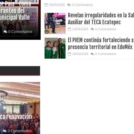
or País” toma
03/05/2026
0 Comentarios
grantes del
Revelan irregularidades en la Sa
nicipal Valle
Auxiliar del TECA Ecatepec
10/04/2026
0 Comentarios
0 Comentarios
El PVEM continúa fortaleciendo 
presencia territorial en EdoMéx
16/03/2026
0 Comentarios
aca renovación
0 Comentarios