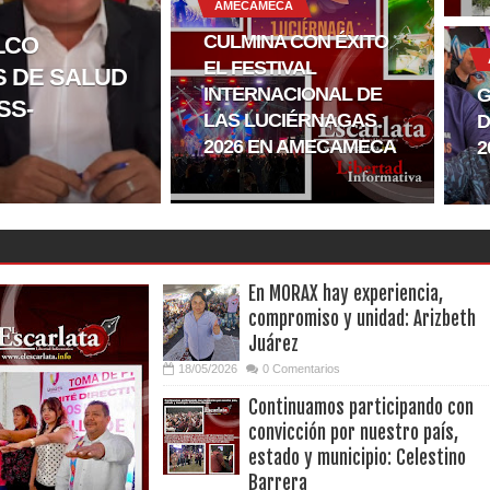
AMECAMECA
CULMINA CON ÉXITO
LCO
EL FESTIVAL
S DE SALUD
INTERNACIONAL DE
G
SS-
LAS LUCIÉRNAGAS
D
2026 EN AMECAMECA
2
En MORAX hay experiencia,
compromiso y unidad: Arizbeth
Juárez
18/05/2026
0 Comentarios
Continuamos participando con
convicción por nuestro país,
estado y municipio: Celestino
Barrera