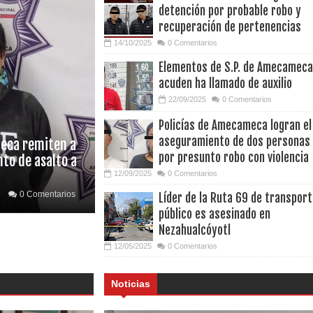
detención por probable robo y
recuperación de pertenencias
14/10/2025
0 Comentarios
Elementos de S.P. de Amecameca
acuden ha llamado de auxilio
22/09/2025
0 Comentarios
Policías de Amecameca logran el
aseguramiento de dos personas
eca remiten a
por presunto robo con violencia
nto de asalto a
12/09/2025
0 Comentarios
0 Comentarios
Líder de la Ruta 69 de transpor
público es asesinado en
Nezahualcóyotl
12/05/2025
0 Comentarios
Noticias