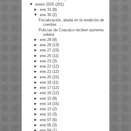
▼
enero 2025
(201)
►
ene 31
(8)
▼
ene 30
(2)
Fiscalización, aliada en la rendición de
cuentas: ...
Policías de Coacalco reciben aumento
salaria
►
ene 29
(9)
►
ene 28
(13)
►
ene 27
(23)
►
ene 25
(11)
►
ene 23
(3)
►
ene 22
(12)
►
ene 21
(12)
►
ene 20
(15)
►
ene 18
(11)
►
ene 17
(12)
►
ene 16
(12)
►
ene 15
(8)
►
ene 14
(15)
►
ene 13
(2)
►
ene 10
(3)
►
ene 07
(6)
►
ene 06
(3)
►
ene 04
(1)