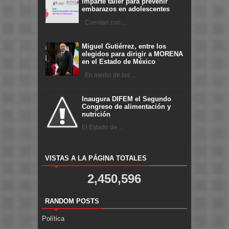
imparte taller para prevenir
embarazos en adolescentes
Cuentan con ...
Miguel Gutiérrez, entre los
elegidos para dirigir a MORENA
en el Estado de México
En medio de las ...
Inaugura DIFEM el Segundo
Congreso de alimentación y
nutrición
El Estado de ...
VISTAS A LA PÁGINA TOTALES
2,450,596
RANDOM POSTS
Política