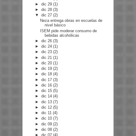
►
dic 29
(1)
►
dic 28
(3)
▼
dic 27
(2)
Neza entrega obras en escuelas de
nivel básico
ISEM pide moderar consumo de
bebidas alcohólicas
►
dic 26
(3)
►
dic 24
(1)
►
dic 23
(2)
►
dic 21
(1)
►
dic 20
(1)
►
dic 19
(2)
►
dic 18
(4)
►
dic 17
(3)
►
dic 16
(2)
►
dic 15
(5)
►
dic 14
(4)
►
dic 13
(7)
►
dic 12
(5)
►
dic 11
(4)
►
dic 10
(7)
►
dic 09
(2)
►
dic 08
(2)
►
dic 07
(4)