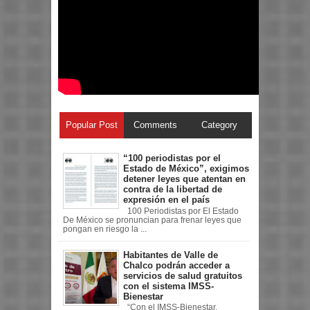
Popular Post
Comments
Category
“100 periodistas por el
Estado de México”, exigimos
detener leyes que atentan en
contra de la libertad de
expresión en el país
100 Periodistas por El Estado
De México se pronuncian para frenar leyes que
pongan en riesgo la ...
Habitantes de Valle de
Chalco podrán acceder a
servicios de salud gratuitos
con el sistema IMSS-
Bienestar
“Con el IMSS-Bienestar,