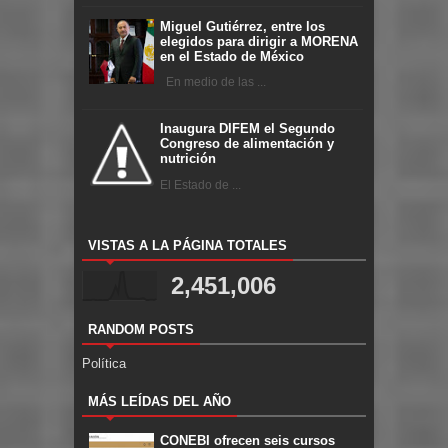
Miguel Gutiérrez, entre los
elegidos para dirigir a MORENA
en el Estado de México
En medio de las ...
Inaugura DIFEM el Segundo
Congreso de alimentación y
nutrición
El Estado de ...
VISTAS A LA PÁGINA TOTALES
2,451,006
RANDOM POSTS
Política
MÁS LEÍDAS DEL AÑO
CONEBI ofrecen seis cursos