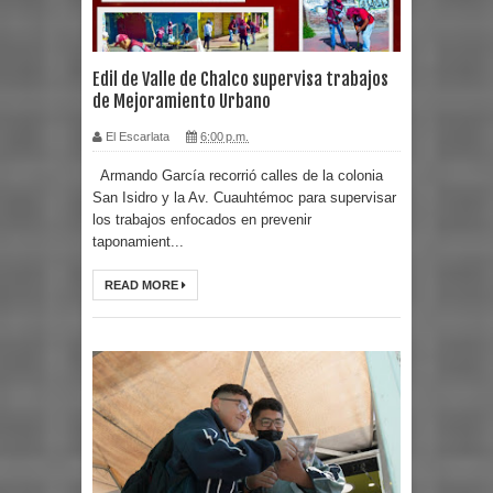
Edil de Valle de Chalco supervisa trabajos
de Mejoramiento Urbano
El Escarlata
6:00 p.m.
Armando García recorrió calles de la colonia
San Isidro y la Av. Cuauhtémoc para supervisar
los trabajos enfocados en prevenir
taponamient...
READ MORE