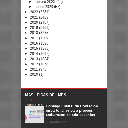
►
febrero 2023
(49)
►
enero 2023
(57)
►
2022
(2281)
►
2021
(2429)
►
2020
(2487)
►
2019
(3109)
►
2018
(3285)
►
2017
(1509)
►
2016
(1395)
►
2015
(1358)
►
2014
(1697)
►
2013
(1854)
►
2012
(1678)
►
2011
(975)
►
2010
(1)
MÁS LEÍDAS DEL MES
Consejo Estatal de Población
imparte taller para prevenir
embarazos en adolescentes
Cuentan con ...