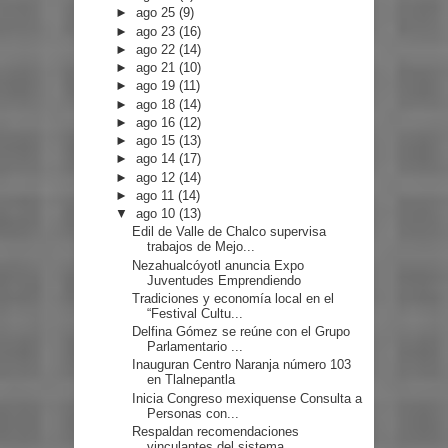
►
ago 25
(9)
►
ago 23
(16)
►
ago 22
(14)
►
ago 21
(10)
►
ago 19
(11)
►
ago 18
(14)
►
ago 16
(12)
►
ago 15
(13)
►
ago 14
(17)
►
ago 12
(14)
►
ago 11
(14)
▼
ago 10
(13)
Edil de Valle de Chalco supervisa
trabajos de Mejo...
Nezahualcóyotl anuncia Expo
Juventudes Emprendiendo
Tradiciones y economía local en el
“Festival Cultu...
Delfina Gómez se reúne con el Grupo
Parlamentario ...
Inauguran Centro Naranja número 103
en Tlalnepantla
Inicia Congreso mexiquense Consulta a
Personas con...
Respaldan recomendaciones
vinculantes del sistema ...