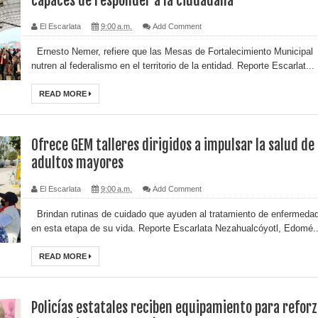
capaces de responder a la ciudadana
El Escarlata
9:00 a.m.
Add Comment
Ernesto Nemer, refiere que las Mesas de Fortalecimiento Municipal
nutren al federalismo en el territorio de la entidad. Reporte Escarlat...
READ MORE
Ofrece GEM talleres dirigidos a impulsar la salud de
adultos mayores
El Escarlata
9:00 a.m.
Add Comment
Brindan rutinas de cuidado que ayuden al tratamiento de enfermeda
en esta etapa de su vida. Reporte Escarlata Nezahualcóyotl, Edomé..
READ MORE
Policías estatales reciben equipamiento para refor