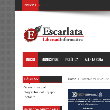
Noticias
Loading...
INICIO
MUNICIPIOS
POLÍTICA
ALERTA ROJA
PÁGINAS
Home
/
Archive for 05/25/22
Página Principal
Integrantes del Equipo
Contacto
ENTRADA DESTACADA