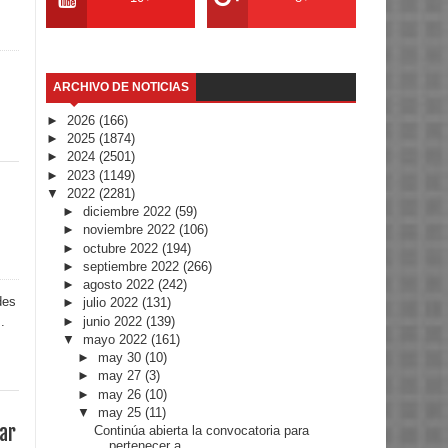
ARCHIVO DE NOTICIAS
►
2026
(166)
►
2025
(1874)
►
2024
(2501)
►
2023
(1149)
▼
2022
(2281)
►
diciembre 2022
(59)
►
noviembre 2022
(106)
►
octubre 2022
(194)
►
septiembre 2022
(266)
►
agosto 2022
(242)
des
►
julio 2022
(131)
►
junio 2022
(139)
.
▼
mayo 2022
(161)
►
may 30
(10)
►
may 27
(3)
►
may 26
(10)
▼
may 25
(11)
zar
Continúa abierta la convocatoria para
pertenecer a...