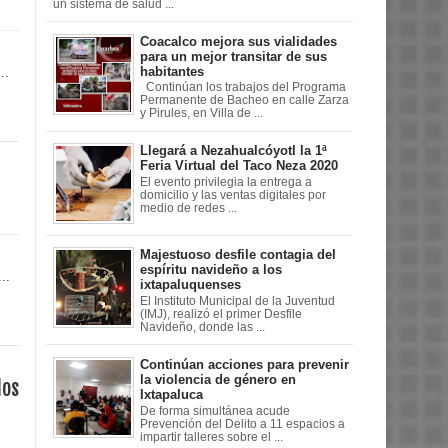
un sistema de salud ...
Coacalco mejora sus vialidades
para un mejor transitar de sus
habitantes
..
Continúan los trabajos del Programa
Permanente de Bacheo en calle Zarza
y Pirules, en Villa de ...
Llegará a Nezahualcóyotl la 1ª
Feria Virtual del Taco Neza 2020
El evento privilegia la entrega a
domicilio y las ventas digitales por
medio de redes ...
Majestuoso desfile contagia del
espíritu navideño a los
..
ixtapaluquenses
El Instituto Municipal de la Juventud
(IMJ), realizó el primer Desfile
Navideño, donde las ...
Continúan acciones para prevenir
la violencia de género en
los
Ixtapaluca
De forma simultánea acude
Prevención del Delito a 11 espacios a
impartir talleres sobre el ...