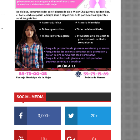
..
SOCIAL MEDIA
3,000+
20+
10+
8+