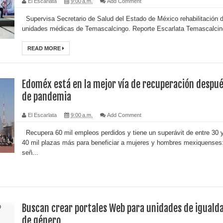
El Escarlata
9:00 a.m.
Add Comment
Supervisa Secretario de Salud del Estado de México rehabilitación 
unidades médicas de Temascalcingo. Reporte Escarlata Temascalcing
READ MORE
Edoméx está en la mejor vía de recuperación despu
de pandemia
El Escarlata
9:00 a.m.
Add Comment
Recupera 60 mil empleos perdidos y tiene un superávit de entre 30 
40 mil plazas más para beneficiar a mujeres y hombres mexiquenses
señ...
Buscan crear portales Web para unidades de iguald
de género