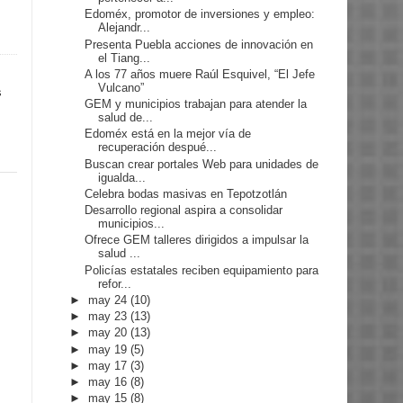
Edoméx, promotor de inversiones y empleo:
Alejandr...
Presenta Puebla acciones de innovación en
el Tiang...
A los 77 años muere Raúl Esquivel, “El Jefe
Vulcano”
s
GEM y municipios trabajan para atender la
salud de...
Edoméx está en la mejor vía de
recuperación despué...
Buscan crear portales Web para unidades de
igualda...
Celebra bodas masivas en Tepotzotlán
Desarrollo regional aspira a consolidar
municipios...
Ofrece GEM talleres dirigidos a impulsar la
salud ...
Policías estatales reciben equipamiento para
refor...
►
may 24
(10)
►
may 23
(13)
►
may 20
(13)
►
may 19
(5)
►
may 17
(3)
►
may 16
(8)
►
may 15
(8)