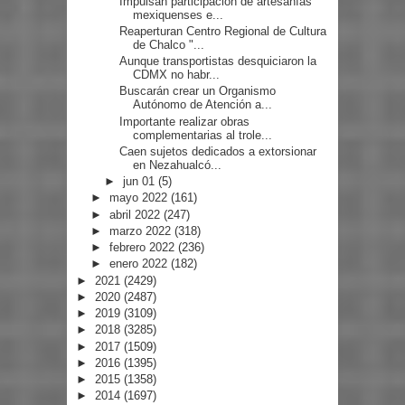
Impulsan participación de artesanías
mexiquenses e...
Reaperturan Centro Regional de Cultura
de Chalco "...
Aunque transportistas desquiciaron la
CDMX no habr...
Buscarán crear un Organismo
Autónomo de Atención a...
Importante realizar obras
complementarias al trole...
Caen sujetos dedicados a extorsionar
en Nezahualcó...
►
jun 01
(5)
►
mayo 2022
(161)
►
abril 2022
(247)
►
marzo 2022
(318)
►
febrero 2022
(236)
►
enero 2022
(182)
►
2021
(2429)
►
2020
(2487)
►
2019
(3109)
►
2018
(3285)
►
2017
(1509)
►
2016
(1395)
►
2015
(1358)
►
2014
(1697)