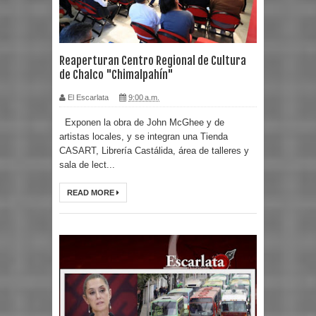
Reaperturan Centro Regional de Cultura
de Chalco "Chimalpahín"
El Escarlata
9:00 a.m.
Exponen la obra de John McGhee y de
artistas locales, y se integran una Tienda
CASART, Librería Castálida, área de talleres y
sala de lect...
READ MORE