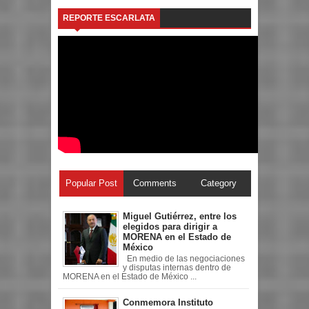
REPORTE ESCARLATA
Popular Post
Comments
Category
Miguel Gutiérrez, entre los
elegidos para dirigir a
MORENA en el Estado de
México
En medio de las negociaciones
y disputas internas dentro de
MORENA en el Estado de México ...
Conmemora Instituto