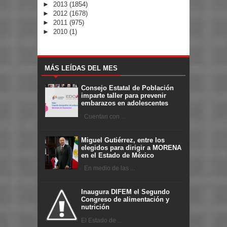
►
2013
(1854)
►
2012
(1678)
►
2011
(975)
►
2010
(1)
MÁS LEÍDAS DEL MES
Consejo Estatal de Población
imparte taller para prevenir
embarazos en adolescentes
Cuentan con ...
Miguel Gutiérrez, entre los
elegidos para dirigir a MORENA
en el Estado de México
En medio de las ...
Inaugura DIFEM el Segundo
Congreso de alimentación y
nutrición
El Estado de ...