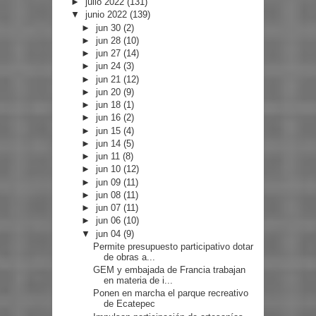
►
julio 2022
(131)
▼
junio 2022
(139)
►
jun 30
(2)
►
jun 28
(10)
►
jun 27
(14)
►
jun 24
(3)
►
jun 21
(12)
►
jun 20
(9)
►
jun 18
(1)
►
jun 16
(2)
►
jun 15
(4)
►
jun 14
(5)
►
jun 11
(8)
►
jun 10
(12)
►
jun 09
(11)
►
jun 08
(11)
►
jun 07
(11)
►
jun 06
(10)
▼
jun 04
(9)
Permite presupuesto participativo dotar
de obras a...
GEM y embajada de Francia trabajan
en materia de i...
Ponen en marcha el parque recreativo
de Ecatepec