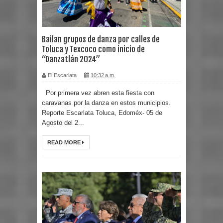
Bailan grupos de danza por calles de
Toluca y Texcoco como inicio de
“Danzatlán 2024”
El Escarlata
10:32 a.m.
Por primera vez abren esta fiesta con
caravanas por la danza en estos municipios.
Reporte Escarlata Toluca, Edoméx- 05 de
Agosto del 2...
READ MORE