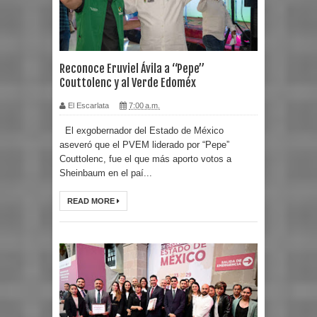
Reconoce Eruviel Ávila a “Pepe”
Couttolenc y al Verde Edoméx
El Escarlata
7:00 a.m.
El exgobernador del Estado de México
aseveró que el PVEM liderado por “Pepe”
Couttolenc, fue el que más aporto votos a
Sheinbaum en el paí...
READ MORE