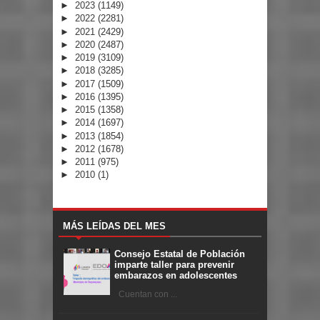
►
2023
(1149)
►
2022
(2281)
►
2021
(2429)
►
2020
(2487)
►
2019
(3109)
►
2018
(3285)
►
2017
(1509)
►
2016
(1395)
►
2015
(1358)
►
2014
(1697)
►
2013
(1854)
►
2012
(1678)
►
2011
(975)
►
2010
(1)
MÁS LEÍDAS DEL MES
Consejo Estatal de Población
imparte taller para prevenir
embarazos en adolescentes
Cuentan con ...