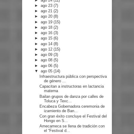
►
ago 24
(11)
►
ago 23
(7)
►
ago 21
(2)
►
ago 20
(8)
►
ago 19
(15)
►
ago 18
(2)
►
ago 16
(3)
►
ago 15
(6)
►
ago 14
(8)
►
ago 12
(15)
►
ago 09
(3)
►
ago 08
(5)
►
ago 06
(5)
▼
ago 05
(14)
Infraestructura pública con perspectiva
de género ...
Capacitan a instructoras en lactancia
materna
Bailan grupos de danza por calles de
Toluca y Texc...
Encabeza Gobernadora ceremonia de
izamiento de Ban...
Con gran éxito concluye el Festival del
Hongo en S...
Amecameca se llena de tradición con
el “Festival d...