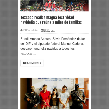
Texcoco realiza magna festividad
navideña que reúne a miles de familias
El Escarlata
8:58 p.m.
El edil Amado Acosta, Silvia Fernández titular
del DIF y el diputado federal Manuel Cadena,
desearon una feliz navidad a todos los
texcocan...
READ MORE