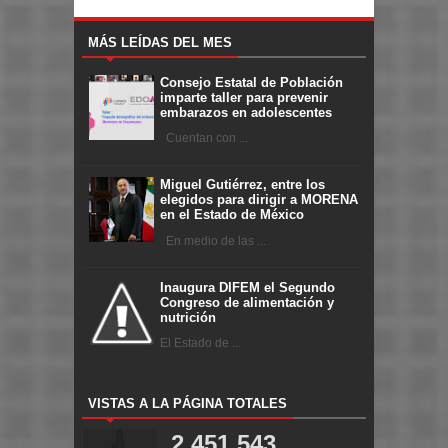
MÁS LEÍDAS DEL MES
Consejo Estatal de Población
imparte taller para prevenir
embarazos en adolescentes
Cuentan con ...
Miguel Gutiérrez, entre los
elegidos para dirigir a MORENA
en el Estado de México
En medio de las ...
Inaugura DIFEM el Segundo
Congreso de alimentación y
nutrición
El Estado de ...
VISTAS A LA PÁGINA TOTALES
2,451,543