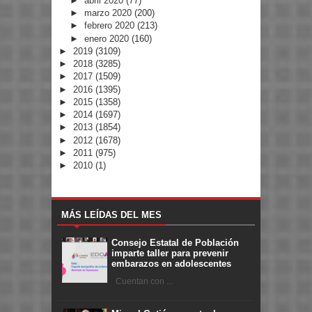
►
abril 2020
(77)
►
marzo 2020
(200)
►
febrero 2020
(213)
►
enero 2020
(160)
►
2019
(3109)
►
2018
(3285)
►
2017
(1509)
►
2016
(1395)
►
2015
(1358)
►
2014
(1697)
►
2013
(1854)
►
2012
(1678)
►
2011
(975)
►
2010
(1)
MÁS LEÍDAS DEL MES
Consejo Estatal de Población
imparte taller para prevenir
embarazos en adolescentes
Cuentan con ...