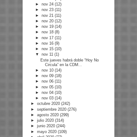
►
nov 24
(12)
►
nov 23
(11)
►
nov 21
(11)
►
nov 20
(12)
►
nov 19
(14)
►
nov 18
(8)
►
nov 17
(11)
►
nov 16
(9)
►
nov 15
(10)
▼
nov 11
(1)
Este jueves habrá doble “Hoy No
Circula” en la CDM...
►
nov 10
(14)
►
nov 09
(18)
►
nov 06
(11)
►
nov 05
(10)
►
nov 04
(10)
►
nov 03
(14)
►
octubre 2020
(242)
►
septiembre 2020
(276)
►
agosto 2020
(299)
►
julio 2020
(314)
►
junio 2020
(244)
►
mayo 2020
(109)