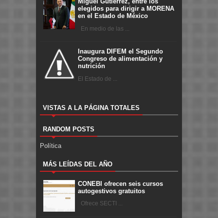
Miguel Gutiérrez, entre los
elegidos para dirigir a MORENA
en el Estado de México
En medio de las ...
Inaugura DIFEM el Segundo
Congreso de alimentación y
nutrición
El Estado de ...
VISTAS A LA PÁGINA TOTALES
RANDOM POSTS
Política
MÁS LEÍDAS DEL AÑO
CONEBI ofrecen seis cursos
autogestivos gratuitos
Ofrece SECTI ...