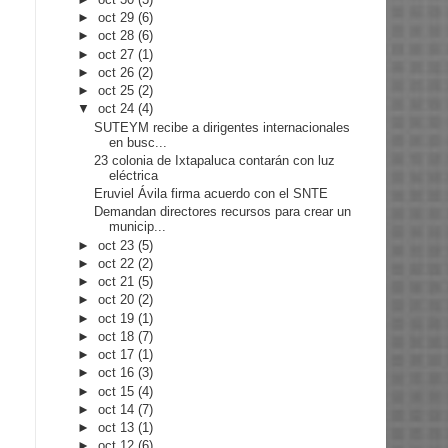
►
oct 29
(6)
►
oct 28
(6)
►
oct 27
(1)
►
oct 26
(2)
►
oct 25
(2)
▼
oct 24
(4)
SUTEYM recibe a dirigentes internacionales
en busc...
23 colonia de Ixtapaluca contarán con luz
eléctrica
Eruviel Ávila firma acuerdo con el SNTE
Demandan directores recursos para crear un
municip...
►
oct 23
(5)
►
oct 22
(2)
►
oct 21
(5)
►
oct 20
(2)
►
oct 19
(1)
►
oct 18
(7)
►
oct 17
(1)
►
oct 16
(3)
►
oct 15
(4)
►
oct 14
(7)
►
oct 13
(1)
►
oct 12
(6)