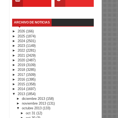
ARCHIVO DE NOTICIAS
►
2026
(166)
►
2025
(1874)
►
2024
(2501)
►
2023
(1149)
►
2022
(2281)
►
2021
(2429)
►
2020
(2487)
►
2019
(3109)
►
2018
(3285)
►
2017
(1509)
►
2016
(1395)
►
2015
(1358)
►
2014
(1697)
▼
2013
(1854)
►
diciembre 2013
(158)
►
noviembre 2013
(131)
▼
octubre 2013
(133)
►
oct 31
(12)
►
oct 30
(3)