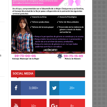
as
SOCIAL MEDIA
3,000+
20+
10+
8+