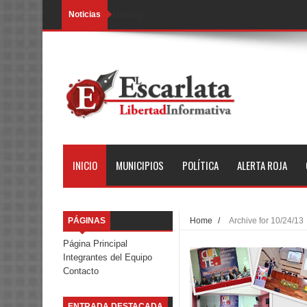
Noticias
Loading...
INICIO
MUNICIPIOS
POLÍTICA
ALERTA ROJA
PÁGINAS
Home
/
Archive for 10/24/13
Página Principal
Integrantes del Equipo
Contacto
ENTRADA DESTACADA