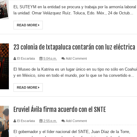
EL SUTEYM en la entidad se procura y trabaja por la armonía laboral
la unidad: Omar Velázquez Ruíz. Toluca, Edo. Méx., 24 de Octub...
READ MORE
23 colonia de Ixtapaluca contarán con luz eléctrica
El Escarlata
5:04 p.m.
Add Comment
El Museo de la Katrina es un lugar único en su tipo no sólo en Coahui
y en México, sino en todo el mundo, por lo que se ha convertido e...
READ MORE
Eruviel Ávila firma acuerdo con el SNTE
El Escarlata
2:55 p.m.
Add Comment
El gobernador y el líder nacional del SNTE, Juan Díaz de la Torre,