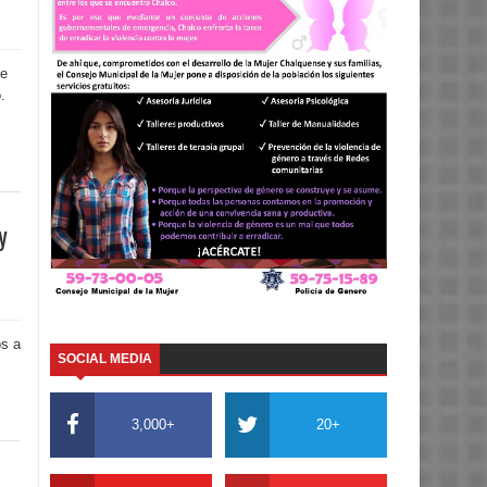
me
.
y
os a
SOCIAL MEDIA
3,000+
20+