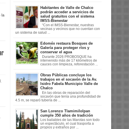
Habitantes de Valle de Chalco
podrán acceder a servicios de
 la
salud gratuitos con el sistema
IMSS-Bienestar
“Con el IMSS-Bienestar, nuestras
vecinas y vecinos que no cuentan con
un sistema de salud ...
Edoméx restaura Bosques de
Galería para proteger ríos y
ar
conservar el agua
Durante 2026 PROBOSQUE ha
intervenido más de 17 kilómetros de
cauces con limpieza, reforestación ...
Obras Públicas concluye los
trabajos en el socavón de la Av.
l.
Isidro Fabela Municipio Valle de
Chalco
En las obras de reparación del
socavón que tenía una profundidad de
4.5 m, se reparó tubería de ...
San Lorenzo Tlamimilolpan
cumple 350 años de tradición
r
Los bailables de las Marotas son todo
un espectáculo, el cual trasporta a
propios y extraños por ...