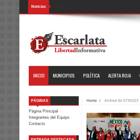
Noticias
Loading...
INICIO
MUNICIPIOS
POLÍTICA
ALERTA ROJA
PÁGINAS
Home
/
Archive for 07/03/23
Página Principal
Integrantes del Equipo
Contacto
ENTRADA DESTACADA