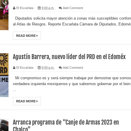
El Escarlata
9:00 a.m.
Add Comment
Diputados solicita mayor atención a zonas más susceptibles confo
al Atlas de Riesgos. Reporte Escarlata Cámara de Diputados, Edoméx
READ MORE
Agustín Barrera, nuevo líder del PRD en el Edoméx
El Escarlata
9:00 a.m.
Add Comment
Mi compromiso es y será siempre trabajar por demostrar que somos
verdadera izquierda mexiquense y que sabremos gobernar por el bien
...
READ MORE
Arranca programa de “Canje de Armas 2023 en
Chalco”