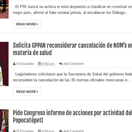
El PRI nunca se achica ni está dispuesto a claudicar en construir u
mejor país, afirmó el líder estatal priista, al encabezar los Diálogo...
READ MORE
Solicita GPPAN reconsiderar cancelación de NOM’s e
materia de salud
El Escarlata
9:00 a.m.
Add Comment
Legisladores solicitaron que la Secretaría de Salud del gobierno fede
reconsidere la cancelación de las 35 normas oficiales mexicanas e...
READ MORE
Pide Congreso informe de acciones por actividad de
Popocatépetl
El Escarlata
9:00 a.m.
Add Comment