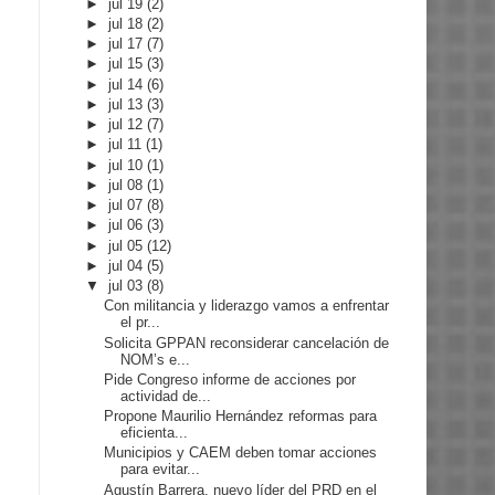
►
jul 19
(2)
►
jul 18
(2)
►
jul 17
(7)
►
jul 15
(3)
►
jul 14
(6)
►
jul 13
(3)
►
jul 12
(7)
►
jul 11
(1)
►
jul 10
(1)
►
jul 08
(1)
►
jul 07
(8)
►
jul 06
(3)
►
jul 05
(12)
►
jul 04
(5)
▼
jul 03
(8)
Con militancia y liderazgo vamos a enfrentar
el pr...
Solicita GPPAN reconsiderar cancelación de
NOM’s e...
Pide Congreso informe de acciones por
actividad de...
Propone Maurilio Hernández reformas para
eficienta...
Municipios y CAEM deben tomar acciones
para evitar...
Agustín Barrera, nuevo líder del PRD en el