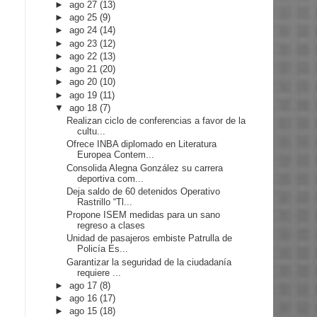
►
ago 27
(13)
►
ago 25
(9)
►
ago 24
(14)
►
ago 23
(12)
►
ago 22
(13)
►
ago 21
(20)
►
ago 20
(10)
►
ago 19
(11)
▼
ago 18
(7)
Realizan ciclo de conferencias a favor de la
cultu...
Ofrece INBA diplomado en Literatura
Europea Contem...
Consolida Alegna González su carrera
deportiva com...
Deja saldo de 60 detenidos Operativo
Rastrillo “Tl...
Propone ISEM medidas para un sano
regreso a clases
Unidad de pasajeros embiste Patrulla de
Policía Es...
Garantizar la seguridad de la ciudadanía
requiere ...
►
ago 17
(8)
►
ago 16
(17)
►
ago 15
(18)