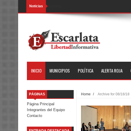
Noticias
Loading...
INICIO
MUNICIPIOS
POLÍTICA
ALERTA ROJA
PÁGINAS
Home
/
Archive for 08/18/18
Página Principal
Integrantes del Equipo
Contacto
ENTRADA DESTACADA