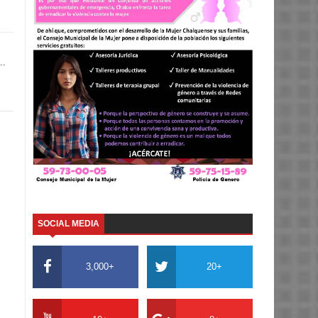
..
SOCIAL MEDIA
3,000+
20+