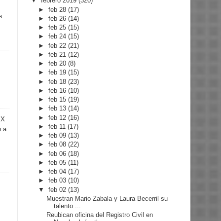
▼
febrero 2019
(320)
►
feb 28
(17)
s...
►
feb 26
(14)
►
feb 25
(15)
►
feb 24
(15)
►
feb 22
(21)
►
feb 21
(12)
►
feb 20
(8)
►
feb 19
(15)
►
feb 18
(23)
►
feb 16
(10)
►
feb 15
(19)
►
feb 13
(14)
►
feb 12
(16)
ÉX
►
feb 11
(17)
o a
►
feb 09
(13)
►
feb 08
(22)
►
feb 06
(18)
►
feb 05
(11)
►
feb 04
(17)
►
feb 03
(10)
▼
feb 02
(13)
Muestran Mario Zabala y Laura Becerril su
talento ...
Reubican oficina del Registro Civil en