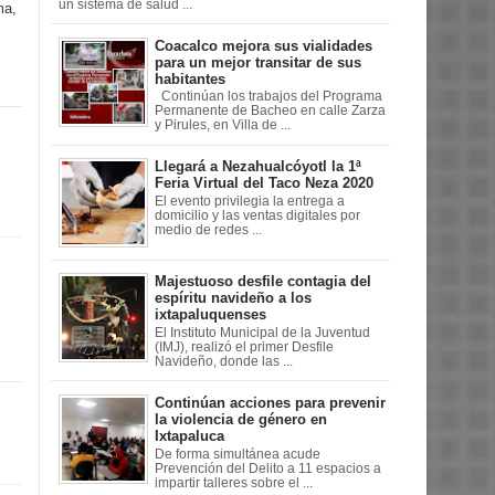
un sistema de salud ...
ma,
Coacalco mejora sus vialidades
para un mejor transitar de sus
habitantes
Continúan los trabajos del Programa
Permanente de Bacheo en calle Zarza
y Pirules, en Villa de ...
Llegará a Nezahualcóyotl la 1ª
Feria Virtual del Taco Neza 2020
El evento privilegia la entrega a
domicilio y las ventas digitales por
medio de redes ...
Majestuoso desfile contagia del
espíritu navideño a los
ixtapaluquenses
El Instituto Municipal de la Juventud
(IMJ), realizó el primer Desfile
Navideño, donde las ...
Continúan acciones para prevenir
la violencia de género en
Ixtapaluca
De forma simultánea acude
Prevención del Delito a 11 espacios a
impartir talleres sobre el ...