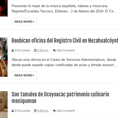
Presentan lo mejor de la música española, italiana y mexicana.
Reporte/Escarlata Texcoco, Edoméx.- 2 de febrero del 2019- El Ce...
READ MORE
Reubican oficina del Registro Civil en Nezahualcóyot
El Escarlata
2:00 p.m.
Add Comment
Ubican esta oficina en el Centro de Servicios Administrativos, desde
donde puede expedir copias certificadas de actas y brindar asesorí...
READ MORE
Son tamales de Ocoyoacac patrimonio culinario
mexiquense
El Escarlata
2:00 p.m.
Add Comment