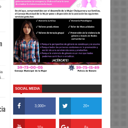
o
n
ia
...
SOCIAL MEDIA
3,000+
20+
cia
10+
8+