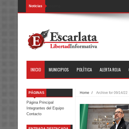
Noticias
Loading...
INICIO
MUNICIPIOS
POLÍTICA
ALERTA ROJA
PÁGINAS
Home
/
Archive for 09/14/22
Página Principal
Integrantes del Equipo
Contacto
ENTRADA DESTACADA