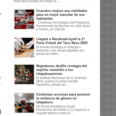
leyes que pongan en riesgo la ...
Coacalco mejora sus vialidades
e
para un mejor transitar de sus
habitantes
Continúan los trabajos del Programa
Permanente de Bacheo en calle Zarza
y Pirules, en Villa de ...
Llegará a Nezahualcóyotl la 1ª
Feria Virtual del Taco Neza 2020
El evento privilegia la entrega a
domicilio y las ventas digitales por
medio de redes ...
Majestuoso desfile contagia del
espíritu navideño a los
ixtapaluquenses
r
El Instituto Municipal de la Juventud
(IMJ), realizó el primer Desfile
..
Navideño, donde las ...
Continúan acciones para prevenir
la violencia de género en
Ixtapaluca
De forma simultánea acude
Prevención del Delito a 11 espacios a
l
impartir talleres sobre el ...