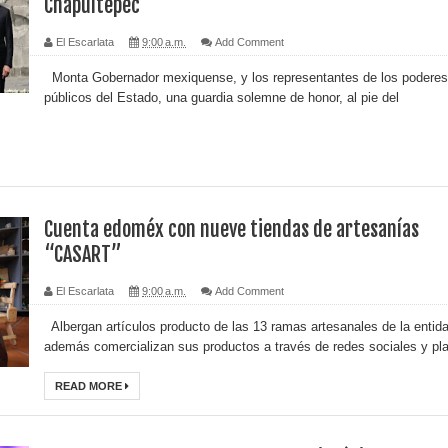
Chapultepec
El Escarlata
9:00 a.m.
Add Comment
Monta Gobernador mexiquense, y los representantes de los poderes
públicos del Estado, una guardia solemne de honor, al pie del
Cuenta edoméx con nueve tiendas de artesanías
“CASART”
El Escarlata
9:00 a.m.
Add Comment
Albergan artículos producto de las 13 ramas artesanales de la entid
además comercializan sus productos a través de redes sociales y pla
READ MORE