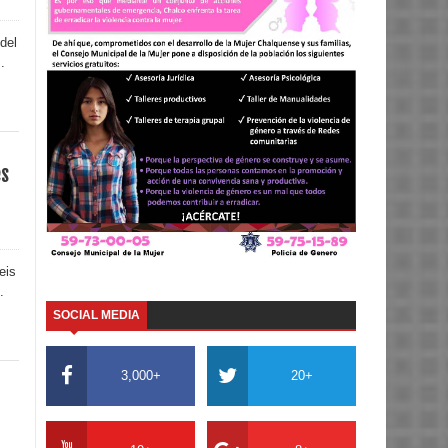
del
.
es
eis
.
SOCIAL MEDIA
3,000+
20+