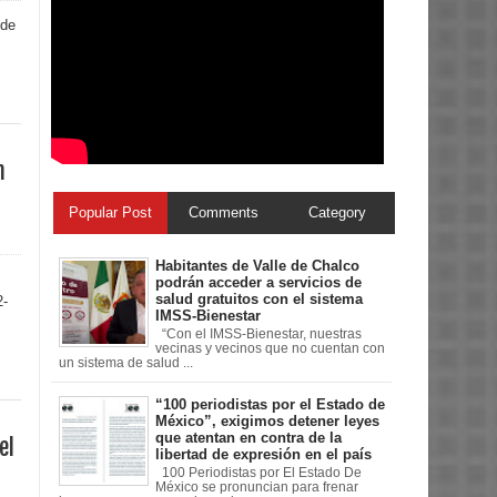
ede
n
Popular Post
Comments
Category
Habitantes de Valle de Chalco
podrán acceder a servicios de
salud gratuitos con el sistema
2-
IMSS-Bienestar
“Con el IMSS-Bienestar, nuestras
vecinas y vecinos que no cuentan con
un sistema de salud ...
“100 periodistas por el Estado de
México”, exigimos detener leyes
que atentan en contra de la
el
libertad de expresión en el país
100 Periodistas por El Estado De
México se pronuncian para frenar