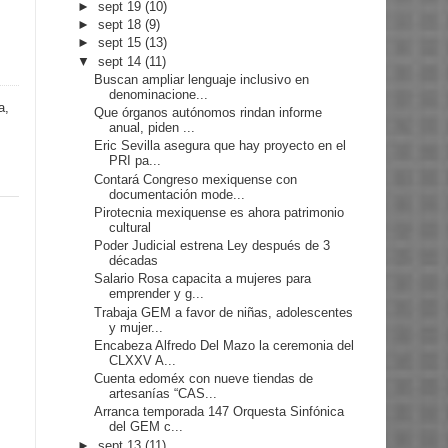
►
sept 19
(10)
►
sept 18
(9)
►
sept 15
(13)
▼
sept 14
(11)
Buscan ampliar lenguaje inclusivo en
denominacione...
a,
Que órganos autónomos rindan informe
anual, piden ...
Eric Sevilla asegura que hay proyecto en el
PRI pa...
Contará Congreso mexiquense con
documentación mode...
Pirotecnia mexiquense es ahora patrimonio
cultural
Poder Judicial estrena Ley después de 3
décadas
Salario Rosa capacita a mujeres para
emprender y g...
Trabaja GEM a favor de niñas, adolescentes
y mujer...
Encabeza Alfredo Del Mazo la ceremonia del
CLXXV A...
Cuenta edoméx con nueve tiendas de
artesanías “CAS...
Arranca temporada 147 Orquesta Sinfónica
del GEM c...
►
sept 13
(11)