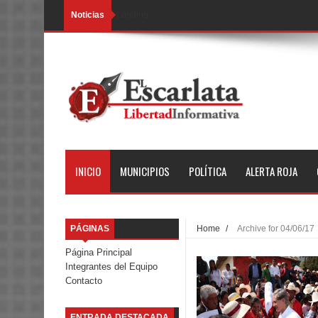
Noticias
Loading...
INICIO
MUNICIPIOS
POLÍTICA
ALERTA ROJA
PÁGINAS
Home
/
Archive for 04/06/17
Página Principal
Integrantes del Equipo
Contacto
ENTRADA DESTACADA