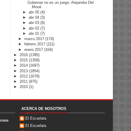
Gobernar no es un juego: Alejandra Del
Moral
►
abr 05
(4)
►
abr 04
(3)
►
abr 03
(8)
►
abr 02
(7)
►
abr 01
(7)
►
marzo 2017
(174)
►
febrero 2017
(111)
►
enero 2017
(164)
►
2016
(1395)
►
2015
(1358)
►
2014
(1697)
►
2013
(1854)
►
2012
(1678)
►
2011
(975)
►
2010
(1)
ACERCA DE NOSOTROS
El Escarlata
ursos
El Escarlata