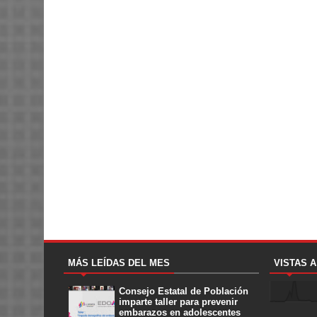
MÁS LEÍDAS DEL MES
VISTAS 
Consejo Estatal de Población
imparte taller para prevenir
embarazos en adolescentes