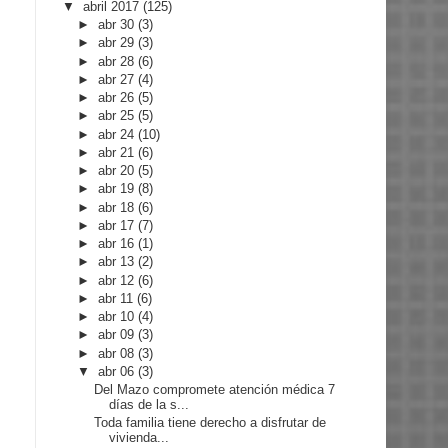
▼
abril 2017
(125)
►
abr 30
(3)
►
abr 29
(3)
►
abr 28
(6)
►
abr 27
(4)
►
abr 26
(5)
►
abr 25
(5)
►
abr 24
(10)
►
abr 21
(6)
►
abr 20
(5)
►
abr 19
(8)
►
abr 18
(6)
►
abr 17
(7)
►
abr 16
(1)
►
abr 13
(2)
►
abr 12
(6)
►
abr 11
(6)
►
abr 10
(4)
►
abr 09
(3)
►
abr 08
(3)
▼
abr 06
(3)
Del Mazo compromete atención médica 7
días de la s...
Toda familia tiene derecho a disfrutar de
vivienda...