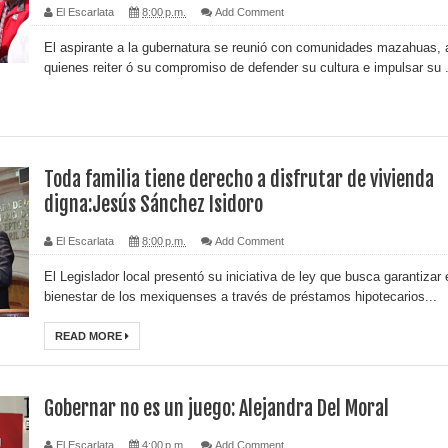
El Escarlata
8:00 p.m.
Add Comment
El aspirante a la gubernatura se reunió con comunidades mazahuas, 
quienes reiter ó su compromiso de defender su cultura e impulsar su .
Toda familia tiene derecho a disfrutar de vivienda
digna:Jesús Sánchez Isidoro
El Escarlata
8:00 p.m.
Add Comment
El Legislador local presentó su iniciativa de ley que busca garantizar 
bienestar de los mexiquenses a través de préstamos hipotecarios...
READ MORE
Gobernar no es un juego: Alejandra Del Moral
El Escarlata
4:00 p.m.
Add Comment