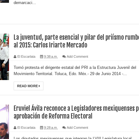
demarcaci...
La juventud, parte esencial y pilar del priísmo rumb
al 2015: Carlos Iriarte Mercado
El Escarlata
9:38 a.m.
Add Comment
Tomó protesta el dirigente estatal del PRI a la Estructura Juvenil del
Movimiento Territorial. Toluca, Edo. Méx.- 29 de Junio 2014 -...
READ MORE
Eruviel Ávila reconoce a Legisladores mexiquenses 
aprobación de Reforma Electoral
El Escarlata
9:28 a.m.
Add Comment
Los diputados mexiquenses que integran la LVIII Legislatura local,