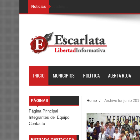
Noticias
Loading...
INICIO
MUNICIPIOS
POLÍTICA
ALERTA ROJA
PÁGINAS
Home
/
Archive for junio 201
Página Principal
Integrantes del Equipo
Contacto
ENTRADA DESTACADA