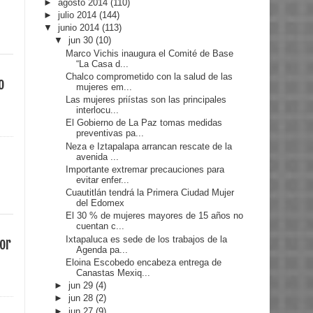
►
agosto 2014
(110)
►
julio 2014
(144)
▼
junio 2014
(113)
▼
jun 30
(10)
Marco Vichis inaugura el Comité de Base
“La Casa d...
Chalco comprometido con la salud de las
o
mujeres em...
Las mujeres priístas son las principales
interlocu...
El Gobierno de La Paz tomas medidas
preventivas pa...
Neza e Iztapalapa arrancan rescate de la
avenida ...
Importante extremar precauciones para
evitar enfer...
Cuautitlán tendrá la Primera Ciudad Mujer
del Edomex
El 30 % de mujeres mayores de 15 años no
cuentan c...
Ixtapaluca es sede de los trabajos de la
por
Agenda pa...
Eloina Escobedo encabeza entrega de
Canastas Mexiq...
►
jun 29
(4)
►
jun 28
(2)
►
jun 27
(9)