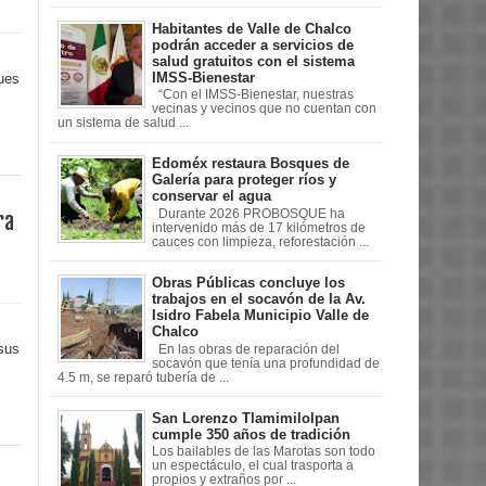
Habitantes de Valle de Chalco
podrán acceder a servicios de
salud gratuitos con el sistema
IMSS-Bienestar
pues
“Con el IMSS-Bienestar, nuestras
vecinas y vecinos que no cuentan con
un sistema de salud ...
Edoméx restaura Bosques de
Galería para proteger ríos y
conservar el agua
Durante 2026 PROBOSQUE ha
ra
intervenido más de 17 kilómetros de
cauces con limpieza, reforestación ...
Obras Públicas concluye los
trabajos en el socavón de la Av.
Isidro Fabela Municipio Valle de
Chalco
sus
En las obras de reparación del
socavón que tenía una profundidad de
4.5 m, se reparó tubería de ...
San Lorenzo Tlamimilolpan
cumple 350 años de tradición
Los bailables de las Marotas son todo
un espectáculo, el cual trasporta a
propios y extraños por ...