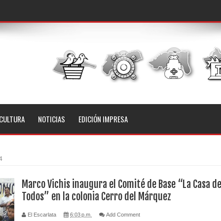
CULTURA
NOTICIAS
EDICIÓN IMPRESA
4
Marco Vichis inaugura el Comité de Base “La Casa d
Todos” en la colonia Cerro del Márquez
El Escarlata
6:03 p.m.
Add Comment