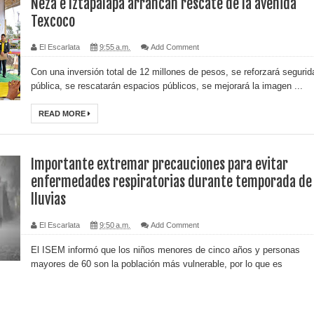
Neza e Iztapalapa arrancan rescate de la avenida
Texcoco
El Escarlata
9:55 a.m.
Add Comment
Con una inversión total de 12 millones de pesos, se reforzará segurid
pública, se rescatarán espacios públicos, se mejorará la imagen ...
READ MORE
Importante extremar precauciones para evitar
enfermedades respiratorias durante temporada de
lluvias
El Escarlata
9:50 a.m.
Add Comment
El ISEM informó que los niños menores de cinco años y personas
mayores de 60 son la población más vulnerable, por lo que es