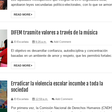
aprobaron leyes secundarias político-electorales, con lo que se armoni
READ MORE
DIFEM trasmite valores a través de la música
El Escarlata
9:26 a.m.
Add Comment
El objetivo es desarrollar confianza, autodisciplina y concentración
basadas en un ambiente de amor y respeto, que les permitirá fortalec.
READ MORE
Erradicar la violencia escolar incumbe a toda la
sociedad
El Escarlata
12:59 a.m.
Add Comment
Por primera vez, la Comisión Nacional de Derechos Humanos (CNDH