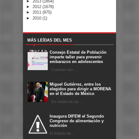
►
2013
(1854)
►
2012
(1678)
►
2011
(975)
►
2010
(1)
MÁS LEÍDAS DEL MES
Consejo Estatal de Población
imparte taller para prevenir
embarazos en adolescentes
Cuentan con ...
Miguel Gutiérrez, entre los
elegidos para dirigir a MORENA
en el Estado de México
En medio de las ...
Inaugura DIFEM el Segundo
Congreso de alimentación y
nutrición
El Estado de ...