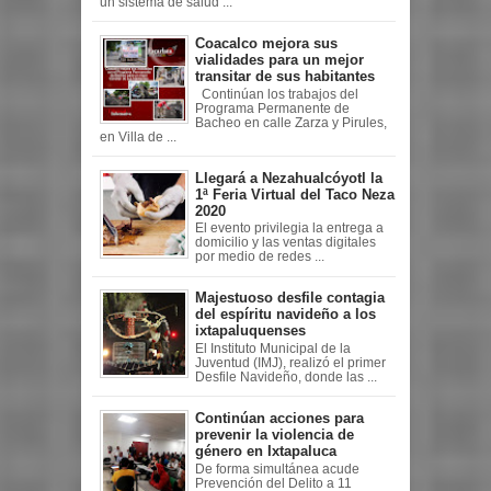
un sistema de salud ...
Coacalco mejora sus
vialidades para un mejor
transitar de sus habitantes
Continúan los trabajos del
Programa Permanente de
Bacheo en calle Zarza y Pirules,
en Villa de ...
Llegará a Nezahualcóyotl la
1ª Feria Virtual del Taco Neza
2020
El evento privilegia la entrega a
domicilio y las ventas digitales
por medio de redes ...
Majestuoso desfile contagia
del espíritu navideño a los
ixtapaluquenses
El Instituto Municipal de la
Juventud (IMJ), realizó el primer
Desfile Navideño, donde las ...
Continúan acciones para
prevenir la violencia de
género en Ixtapaluca
De forma simultánea acude
Prevención del Delito a 11