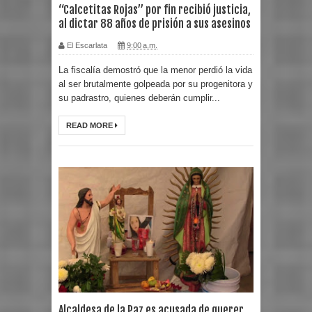
“Calcetitas Rojas” por fin recibió justicia,
al dictar 88 años de prisión a sus asesinos
El Escarlata
9:00 a.m.
La fiscalía demostró que la menor perdió la vida
al ser brutalmente golpeada por su progenitora y
su padrastro, quienes deberán cumplir...
READ MORE
Alcaldesa de la Paz es acusada de querer