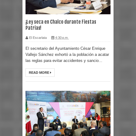
¡Ley seca en Chalco durante Fiestas
Patrias!
El Escarlata
4:30 p.m.
El secretario del Ayuntamiento César Enrique
Vallejo Sánchez exhortó a la población a acatar
las reglas para evitar accidentes y sancio...
READ MORE