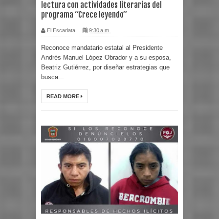
lectura con actividades literarias del
programa “Crece leyendo”
El Escarlata
9:30 a.m.
Reconoce mandatario estatal al Presidente
Andrés Manuel López Obrador y a su esposa,
Beatriz Gutiérrez, por diseñar estrategias que
busca...
READ MORE