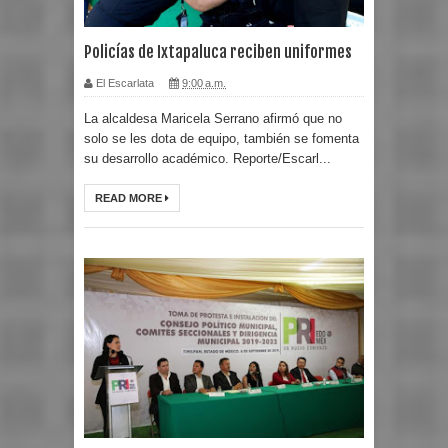
Policías de Ixtapaluca reciben uniformes
El Escarlata
9:00 a.m.
La alcaldesa Maricela Serrano afirmó que no
solo se les dota de equipo, también se fomenta
su desarrollo académico. Reporte/Escarl...
READ MORE