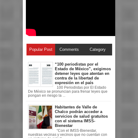
Popular Post
Comments
Category
“100 periodistas por el
Estado de México”, exigimos
detener leyes que atentan en
contra de la libertad de
expresión en el país
100 Periodistas por El Estado
De México se pronuncian para frenar leyes que
pongan en riesgo la ...
Habitantes de Valle de
Chalco podrán acceder a
servicios de salud gratuitos
con el sistema IMSS-
Bienestar
“Con el IMSS-Bienestar,
nuestras vecinas y vecinos que no cuentan con