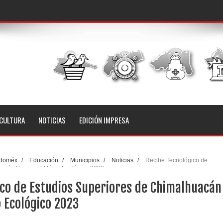
CULTURA
NOTICIAS
EDICIÓN IMPRESA
doméx
/
Educación
/
Municipios
/
Noticias
/
Recibe Tecnológico de
acán Premio al Mérito Ecológico 2023
ico de Estudios Superiores de Chimalhuacán
 Ecológico 2023