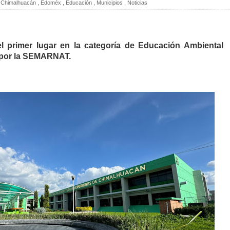
Chimalhuacán
,
Edoméx
,
Educación
,
Municipios
,
Noticias
l primer lugar en la categoría de Educación Ambiental
 por la SEMARNAT.