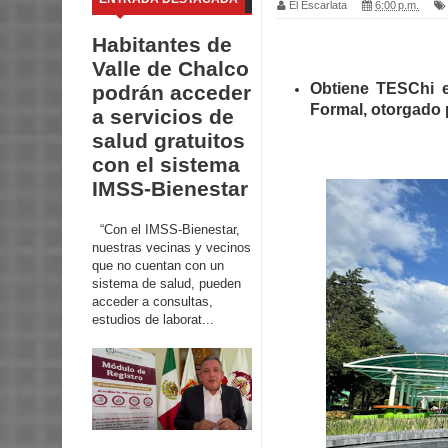
El Escarlata
6:00 p.m.
Habitantes de
Valle de Chalco
Obtiene TESChi e
podrán acceder
Formal, otorgado
a servicios de
salud gratuitos
con el sistema
IMSS-Bienestar
“Con el IMSS-Bienestar,
nuestras vecinas y vecinos
que no cuentan con un
sistema de salud, pueden
acceder a consultas,
estudios de laborat...