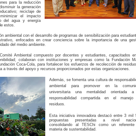
nes para la reducción
disminuir la generación
ducativo; reciclaje de
 minimizar el impacto
do del agua y energía
de estos.
n ambiental con el desarrollo de programas de sensibilización para estudian
trativo, enfocados en crear conciencia sobre la importancia de una ges
idado del medio ambiente.
Comité Ambiental compuesto por docentes y estudiantes, capacitados en
enibilidad; colaboran con instituciones y empresas como la Fundación Ma
ndación Coca-Cola, para fortalecer los esfuerzos de recolección de residu
ca a través del apoyo y recursos proporcionados por estas organizaciones.
Además, se fomenta una cultura de responsabil
ambiental para promover en la comuni
universitaria una mentalidad orientada a
responsabilidad compartida en el manejo
residuos.
Esta iniciativa innovadora destacó entre 3 mil
propuestas presentadas a nivel nacion
consolidando al TESChi como un referente
materia de sustentabilidad.