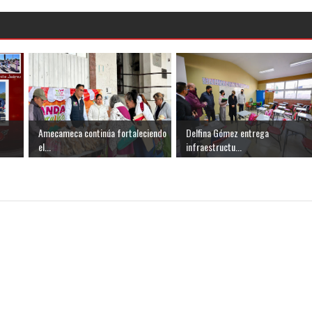
Amecameca continúa fortaleciendo
Delfina Gómez entrega
el...
infraestructu...