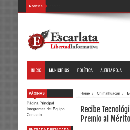
Noticias
Loading...
INICIO
MUNICIPIOS
POLÍTICA
ALERTA ROJA
PÁGINAS
Home
/
Chimalhuacán
/
E
Estudios Superiores de Chimalhu
Página Principal
Recibe Tecnológ
Integrantes del Equipo
Contacto
Premio al Mérito
ENTRADA DESTACADA