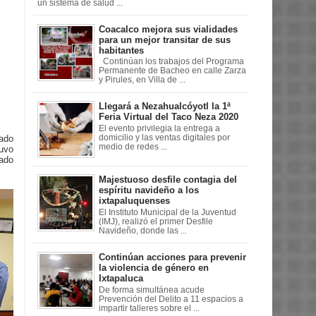
un sistema de salud ...
Coacalco mejora sus vialidades
para un mejor transitar de sus
habitantes
Continúan los trabajos del Programa
Permanente de Bacheo en calle Zarza
y Pirules, en Villa de ...
Llegará a Nezahualcóyotl la 1ª
Feria Virtual del Taco Neza 2020
El evento privilegia la entrega a
dado
domicilio y las ventas digitales por
medio de redes ...
tuvo
gado
Majestuoso desfile contagia del
espíritu navideño a los
ixtapaluquenses
El Instituto Municipal de la Juventud
(IMJ), realizó el primer Desfile
Navideño, donde las ...
Continúan acciones para prevenir
la violencia de género en
Ixtapaluca
De forma simultánea acude
Prevención del Delito a 11 espacios a
impartir talleres sobre el ...