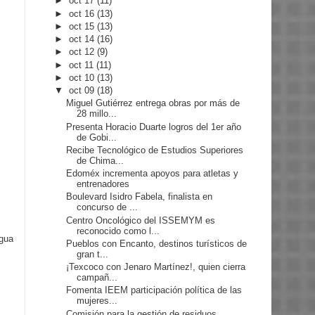
►
oct 17
(11)
►
oct 16
(13)
►
oct 15
(13)
►
oct 14
(16)
►
oct 12
(9)
►
oct 11
(11)
►
oct 10
(13)
▼
oct 09
(18)
Miguel Gutiérrez entrega obras por más de
28 millo...
Presenta Horacio Duarte logros del 1er año
de Gobi...
Recibe Tecnológico de Estudios Superiores
de Chima...
Edoméx incrementa apoyos para atletas y
entrenadores
Boulevard Isidro Fabela, finalista en
concurso de ...
Centro Oncológico del ISSEMYM es
reconocido como l...
igua
Pueblos con Encanto, destinos turísticos de
gran t...
¡Texcoco con Jenaro Martínez!, quien cierra
campañ...
Fomenta IEEM participación política de las
mujeres...
Comisión para la gestión de residuos