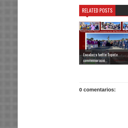
RELATED POSTS
Encabeza Ivette Topete
conmemoració...
0 comentarios: