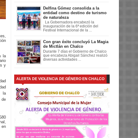
Delfina Gómez consolida a la
entidad como destino de turismo
de naturaleza
La Gobernadora encabezó la
inauguración de la 6ª edición del
Festival Internacional de la ...
tes,
tión
Con gran éxito concluyó La Magia
de Mictlán en Chalco
Durante 7 días el Gobierno de Chalco
 la
que encabeza Abigail Sánchez realizó
diversas actividades ...
rio
os y
ALERTA DE VIOLENCIA DE GÉNERO EN CHALCO
idad
dad
 la
 de
 580
al,
 en