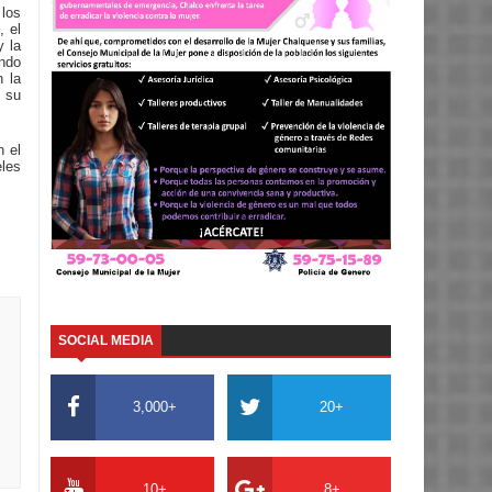
 los
 el
y la
ando
n la
 su
n el
eles
SOCIAL MEDIA
3,000+
20+
10+
8+