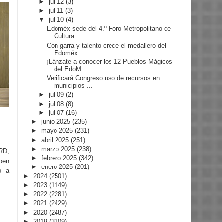
►
jul 12
(3)
►
jul 11
(3)
▼
jul 10
(4)
Edoméx sede del 4.º Foro Metropolitano de
Cultura ...
Con garra y talento crece el medallero del
Edoméx ...
¡Lánzate a conocer los 12 Pueblos Mágicos
del EdoM...
Verificará Congreso uso de recursos en
municipios ...
►
jul 09
(2)
►
jul 08
(8)
►
jul 07
(16)
►
junio 2025
(235)
►
mayo 2025
(231)
►
abril 2025
(251)
►
marzo 2025
(238)
PRD,
►
febrero 2025
(342)
ben
►
enero 2025
(201)
ó a
►
2024
(2501)
►
2023
(1149)
►
2022
(2281)
►
2021
(2429)
►
2020
(2487)
►
2019
(3109)