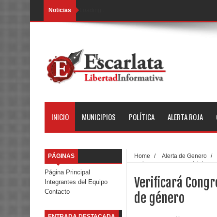
Noticias
Loading...
INICIO
MUNICIPIOS
POLÍTICA
ALERTA ROJA
PÁGINAS
Home
/
Alerta de Genero
/
uso de recursos en municipios co
Página Principal
Verificará Congr
Integrantes del Equipo
Contacto
de género
ENTRADA DESTACADA