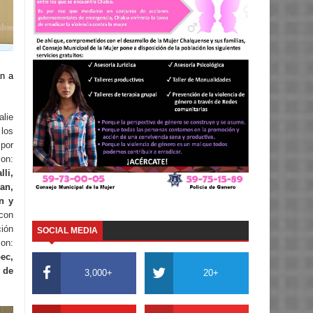
an a
lie
los
por
on:
li,
n,
án y
 con
ión
SOCIAL MEDIA
on:
ec,
 de
3,000+
20+