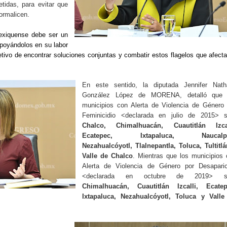
tidas, para evitar que
ormalicen.
exiquense debe ser un
apoyándolos en su labor
objetivo de encontrar soluciones conjuntas y combatir estos flagelos que afect
En este sentido, la diputada Jennifer Natha
González López de MORENA, detalló que 
municipios con Alerta de Violencia de Género 
Feminicidio <declarada en julio de 2015> s
Chalco, Chimalhuacán, Cuautitlán Izcal
Ecatepec, Ixtapaluca, Naucalpa
Nezahualcóyotl, Tlalnepantla, Toluca, Tultitl
Valle de Chalco
. Mientras que los municipios
Alerta de Violencia de Género por Desaparic
<declarada en octubre de 2019> s
Chimalhuacán, Cuautitlán Izcalli, Ecatep
Ixtapaluca, Nezahualcóyotl, Toluca y Valle