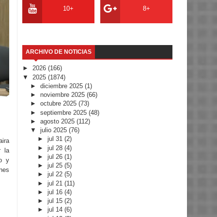
10+
8+
ARCHIVO DE NOTICIAS
►
2026
(166)
▼
2025
(1874)
►
diciembre 2025
(1)
►
noviembre 2025
(66)
►
octubre 2025
(73)
►
septiembre 2025
(48)
►
agosto 2025
(112)
▼
julio 2025
(76)
►
jul 31
(2)
ira
►
jul 28
(4)
r la
►
jul 26
(1)
o y
►
jul 25
(5)
nes
►
jul 22
(5)
►
jul 21
(11)
►
jul 16
(4)
►
jul 15
(2)
►
jul 14
(6)