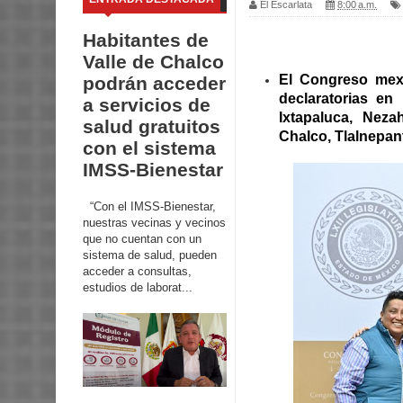
El Escarlata
8:00 a.m.
Habitantes de
Valle de Chalco
El Congreso mex
podrán acceder
declaratorias en
a servicios de
Ixtapaluca, Nezah
salud gratuitos
Chalco, Tlalnepant
con el sistema
IMSS-Bienestar
“Con el IMSS-Bienestar,
nuestras vecinas y vecinos
que no cuentan con un
sistema de salud, pueden
acceder a consultas,
estudios de laborat...