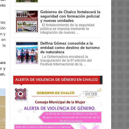
ento
Gobierno de Chalco fortalecerá la
seguridad con formación policial
y nuevas unidades
nas
El fortalecimiento de la seguridad
ción
pública se impulsa mediante la
integración de nuevas ...
ón y
s en
Delfina Gómez consolida a la
 la
entidad como destino de turismo
de naturaleza
La Gobernadora encabezó la
inauguración de la 6ª edición del
para
Festival Internacional de la ...
so y
gan,
ALERTA DE VIOLENCIA DE GÉNERO EN CHALCO