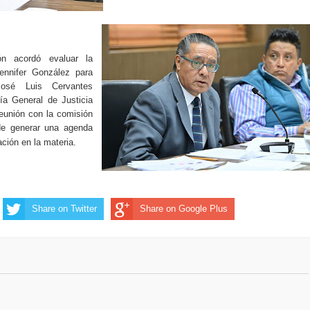
ón acordó evaluar la
ennifer González para
 José Luis Cervantes
lía General de Justicia
eunión con la comisión
 de generar una agenda
ación en la materia.
Share on Twitter
Share on Google Plus