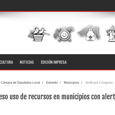
CULTURA
NOTICIAS
EDICIÓN IMPRESA
Cámara de Diputados Local
/
Edoméx
/
Municipios
/
Verificará Congreso
n alerta de género
eso uso de recursos en municipios con aler