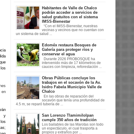
Habitantes de Valle de Chalco
podrán acceder a servicios de
salud gratuitos con el sistema
IMSS-Bienestar
“Con el IMSS-Bienestar, nuestras
vecinas y vecinos que no cuentan con
un sistema de salud ...
Edoméx restaura Bosques de
Galería para proteger ríos y
ncia
conservar el agua
dida
Durante 2026 PROBOSQUE ha
 que
intervenido más de 17 kilómetros de
cauces con limpieza, reforestación ...
 los
Obras Públicas concluye los
trabajos en el socavón de la Av.
nes
Isidro Fabela Municipio Valle de
Chalco
s en
En las obras de reparación del
socavón que tenía una profundidad de
4.5 m, se reparó tubería de ...
arán
San Lorenzo Tlamimilolpan
s y
cumple 350 años de tradición
 los
Los bailables de las Marotas son todo
tas;
un espectáculo, el cual trasporta a
propios y extraños por ...
han