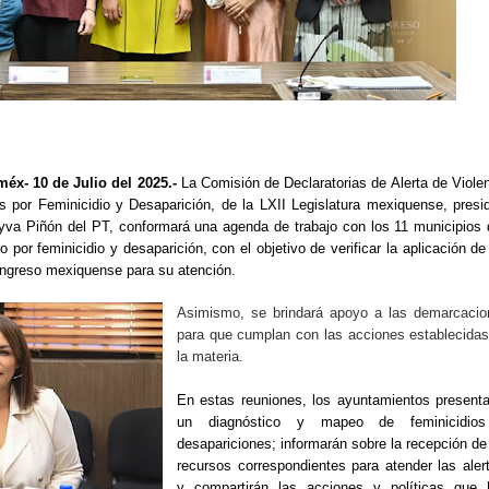
x- 10 de Julio del 2025.-
La Comisión de Declaratorias de Alerta de Viole
 por Feminicidio y Desaparición, de la LXII Legislatura mexiquense, presi
eyva Piñón del PT, conformará una agenda de trabajo con los 11 municipios
 por feminicidio y desaparición, con el objetivo de verificar la aplicación de
ongreso mexiquense para su atención.
Asimismo, se brindará apoyo a las demarcacio
para que cumplan con las acciones establecida
la materia.
En estas reuniones, los ayuntamientos present
un diagnóstico y mapeo de feminicidio
desapariciones; informarán sobre la recepción de
recursos correspondientes para atender las aler
y compartirán las acciones y políticas que 