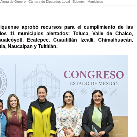
Alerta de Genero
,
Cámara de Diputados Local
,
Edoméx
,
Municipios
iquense aprobó recursos para el cumplimiento de las
 los 11 municipios alertados: Toluca, Valle de Chalco,
ualcóyotl, Ecatepec, Cuautitlán Izcalli, Chimalhuacán,
la, Naucalpan y Tultitlán.