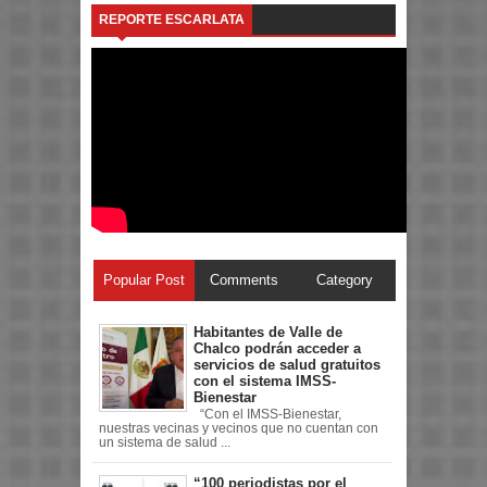
REPORTE ESCARLATA
Popular Post
Comments
Category
Habitantes de Valle de
Chalco podrán acceder a
servicios de salud gratuitos
con el sistema IMSS-
Bienestar
“Con el IMSS-Bienestar,
nuestras vecinas y vecinos que no cuentan con
un sistema de salud ...
“100 periodistas por el