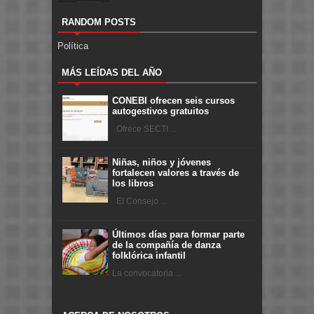
RANDOM POSTS
Política
MÁS LEÍDAS DEL AÑO
CONEBI ofrecen seis cursos
autogestivos gratuitos
Ofrece SECTI ...
Niñas, niños y jóvenes
fortalecen valores a través de
los libros
El Consejo ...
Últimos días para formar parte
de la compañía de danza
folklórica infantil
La convocatoria ...