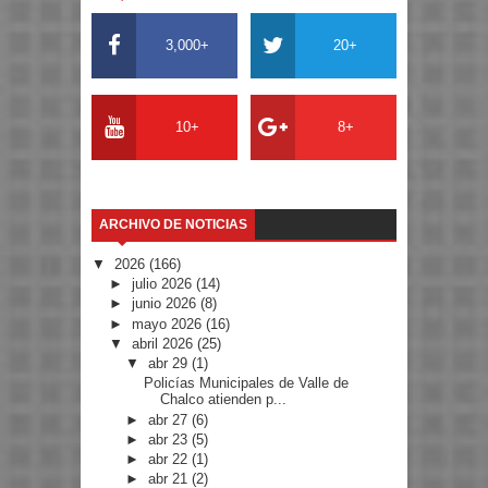
3,000+
20+
10+
8+
ARCHIVO DE NOTICIAS
▼
2026
(166)
►
julio 2026
(14)
►
junio 2026
(8)
►
mayo 2026
(16)
▼
abril 2026
(25)
▼
abr 29
(1)
Policías Municipales de Valle de
Chalco atienden p...
►
abr 27
(6)
►
abr 23
(5)
►
abr 22
(1)
►
abr 21
(2)