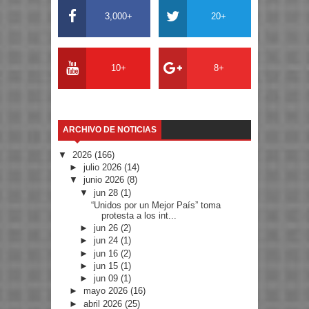
3,000+
20+
10+
8+
ARCHIVO DE NOTICIAS
▼
2026
(166)
►
julio 2026
(14)
▼
junio 2026
(8)
▼
jun 28
(1)
“Unidos por un Mejor País” toma
protesta a los int...
►
jun 26
(2)
►
jun 24
(1)
►
jun 16
(2)
►
jun 15
(1)
►
jun 09
(1)
►
mayo 2026
(16)
►
abril 2026
(25)