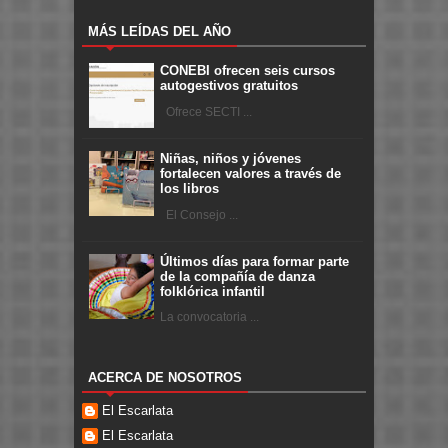
MÁS LEÍDAS DEL AÑO
CONEBI ofrecen seis cursos
autogestivos gratuitos
Ofrece SECTI ...
Niñas, niños y jóvenes
fortalecen valores a través de
los libros
El Consejo ...
Últimos días para formar parte
de la compañía de danza
folklórica infantil
La convocatoria ...
ACERCA DE NOSOTROS
El Escarlata
El Escarlata