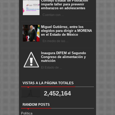
Consejo Estatal de Población
imparte taller para prevenir
embarazos en adolescentes
Cuentan con ...
Miguel Gutiérrez, entre los
elegidos para dirigir a MORENA
en el Estado de México
En medio de las ...
Inaugura DIFEM el Segundo
Congreso de alimentación y
nutrición
El Estado de ...
VISTAS A LA PÁGINA TOTALES
2,452,164
RANDOM POSTS
Política