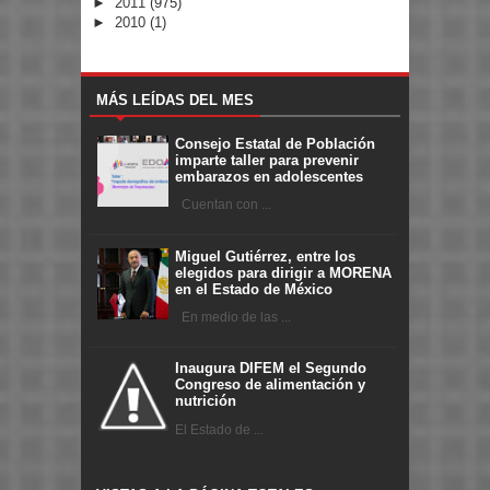
►
2011
(975)
►
2010
(1)
MÁS LEÍDAS DEL MES
Consejo Estatal de Población
imparte taller para prevenir
embarazos en adolescentes
Cuentan con ...
Miguel Gutiérrez, entre los
elegidos para dirigir a MORENA
en el Estado de México
En medio de las ...
Inaugura DIFEM el Segundo
Congreso de alimentación y
nutrición
El Estado de ...