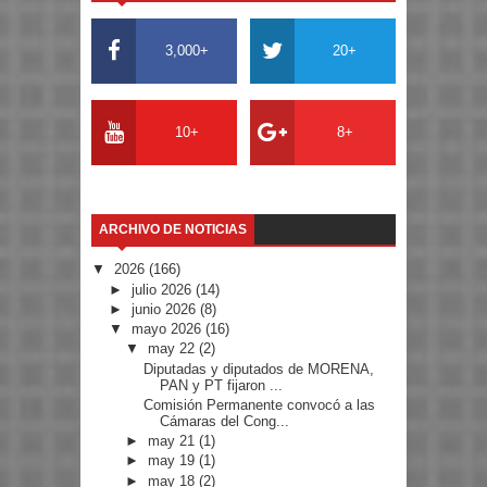
3,000+
20+
10+
8+
ARCHIVO DE NOTICIAS
▼
2026
(166)
►
julio 2026
(14)
►
junio 2026
(8)
▼
mayo 2026
(16)
▼
may 22
(2)
Diputadas y diputados de MORENA,
PAN y PT fijaron ...
Comisión Permanente convocó a las
Cámaras del Cong...
►
may 21
(1)
►
may 19
(1)
►
may 18
(2)