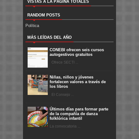
VISTAS A LA PÁGINA TOTALES
RANDOM POSTS
Política
MÁS LEÍDAS DEL AÑO
CONEBI ofrecen seis cursos
autogestivos gratuitos
Ofrece SECTI ...
Niñas, niños y jóvenes
fortalecen valores a través de
los libros
El Consejo ...
Últimos días para formar parte
de la compañía de danza
folklórica infantil
La convocatoria ...