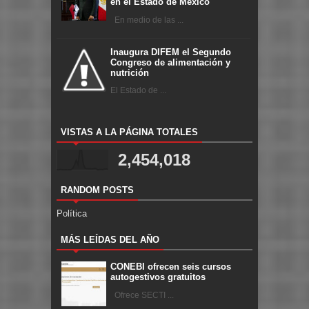
en el Estado de México
En medio de las ...
Inaugura DIFEM el Segundo
Congreso de alimentación y
nutrición
El Estado de ...
VISTAS A LA PÁGINA TOTALES
2,454,018
RANDOM POSTS
Política
MÁS LEÍDAS DEL AÑO
CONEBI ofrecen seis cursos
autogestivos gratuitos
Ofrece SECTI ...