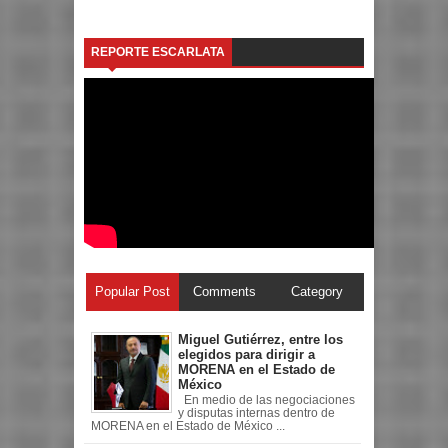
REPORTE ESCARLATA
Popular Post
Comments
Category
Miguel Gutiérrez, entre los
elegidos para dirigir a
MORENA en el Estado de
México
En medio de las negociaciones
y disputas internas dentro de
MORENA en el Estado de México ...