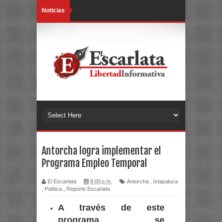
Noticias
Loading...
Antorcha logra implementar el
Programa Empleo Temporal
El Escarlata
8:00 p.m.
Antorcha
,
Ixtapaluca
,
Política
,
Reporte Escarlata
A través de este
programa se