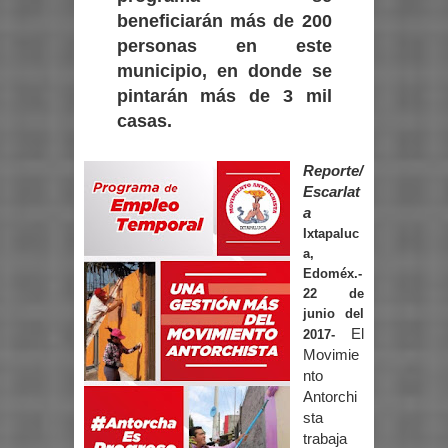
beneficiarán más de 200
personas en este
municipio, en donde se
pintarán más de 3 mil
casas.
Reporte/
Escarlat
a
Ixtapaluc
a,
Edoméx.-
22 de
junio del
El
2017-
Movimie
nto
Antorchi
sta
trabaja