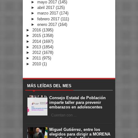
►
mayo 2017
(145)
►
abril 2017
(125)
►
marzo 2017
(174)
►
febrero 2017
(111)
►
enero 2017
(164)
►
2016
(1395)
►
2015
(1358)
►
2014
(1697)
►
2013
(1854)
►
2012
(1678)
►
2011
(975)
►
2010
(1)
MÁS LEÍDAS DEL MES
Consejo Estatal de Población
imparte taller para prevenir
embarazos en adolescentes
Cuentan con ...
Miguel Gutiérrez, entre los
elegidos para dirigir a MORENA