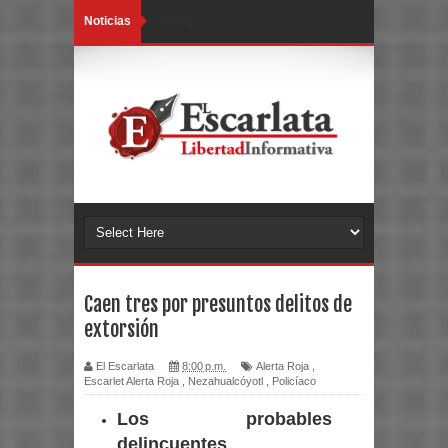
Noticias
Loading...
Caen tres por presuntos delitos de
extorsión
El Escarlata
8:00 p.m.
Alerta Roja
,
Escarlet Alerta Roja
,
Nezahualcóyotl
,
Policíaco
Los probables
delincuentes