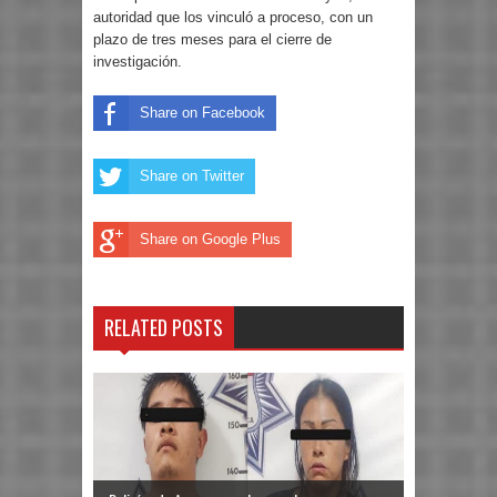
autoridad que los vinculó a proceso, con un
plazo de tres meses para el cierre de
investigación.
Share on Facebook
Share on Twitter
Share on Google Plus
RELATED POSTS