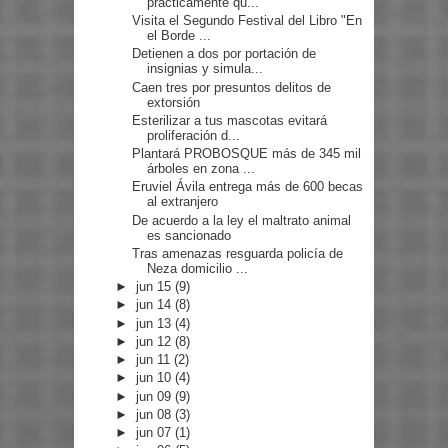
prácticamente qu...
Visita el Segundo Festival del Libro "En
el Borde ...
Detienen a dos por portación de
insignias y simula...
Caen tres por presuntos delitos de
extorsión
Esterilizar a tus mascotas evitará
proliferación d...
Plantará PROBOSQUE más de 345 mil
árboles en zona ...
Eruviel Ávila entrega más de 600 becas
al extranjero
De acuerdo a la ley el maltrato animal
es sancionado
Tras amenazas resguarda policía de
Neza domicilio ...
►
jun 15
(9)
►
jun 14
(8)
►
jun 13
(4)
►
jun 12
(8)
►
jun 11
(2)
►
jun 10
(4)
►
jun 09
(9)
►
jun 08
(3)
►
jun 07
(1)