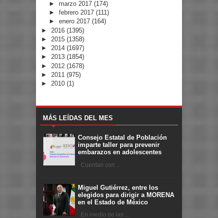
►
marzo 2017
(174)
►
febrero 2017
(111)
►
enero 2017
(164)
►
2016
(1395)
►
2015
(1358)
►
2014
(1697)
►
2013
(1854)
►
2012
(1678)
►
2011
(975)
►
2010
(1)
MÁS LEÍDAS DEL MES
Consejo Estatal de Población
imparte taller para prevenir
embarazos en adolescentes
Cuentan con ...
Miguel Gutiérrez, entre los
elegidos para dirigir a MORENA
en el Estado de México
En medio de las ...