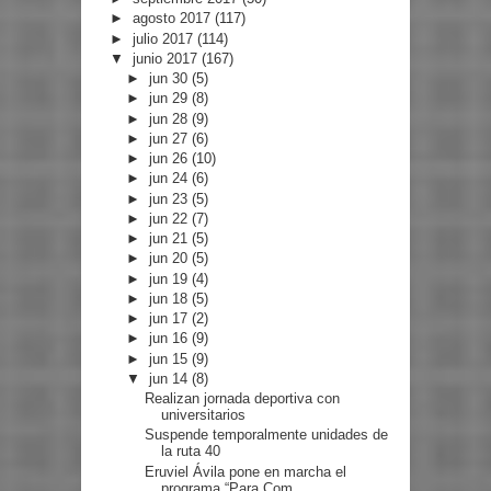
►
agosto 2017
(117)
►
julio 2017
(114)
▼
junio 2017
(167)
►
jun 30
(5)
►
jun 29
(8)
►
jun 28
(9)
►
jun 27
(6)
►
jun 26
(10)
►
jun 24
(6)
►
jun 23
(5)
►
jun 22
(7)
►
jun 21
(5)
►
jun 20
(5)
►
jun 19
(4)
►
jun 18
(5)
►
jun 17
(2)
►
jun 16
(9)
►
jun 15
(9)
▼
jun 14
(8)
Realizan jornada deportiva con
universitarios
Suspende temporalmente unidades de
la ruta 40
Eruviel Ávila pone en marcha el
programa “Para Com...