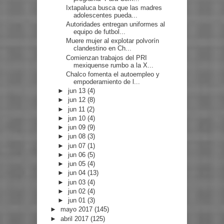
Ixtapaluca busca que las madres
adolescentes pueda...
Autoridades entregan uniformes al
equipo de futbol...
Muere mujer al explotar polvorín
clandestino en Ch...
Comienzan trabajos del PRI
mexiquense rumbo a la X...
Chalco fomenta el autoempleo y
empoderamiento de l...
►
jun 13
(4)
►
jun 12
(8)
►
jun 11
(2)
►
jun 10
(4)
►
jun 09
(9)
►
jun 08
(3)
►
jun 07
(1)
►
jun 06
(5)
►
jun 05
(4)
►
jun 04
(13)
►
jun 03
(4)
►
jun 02
(4)
►
jun 01
(3)
►
mayo 2017
(145)
►
abril 2017
(125)