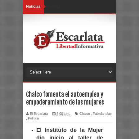
Noticias
Loading...
Chalco fomenta el autoempleo y
empoderamiento de las mujeres
El Escarlata
8:00 a.m.
Chalco
,
Fabiola Islas
,
Política
El Instituto de la Mujer
dio inicio al taller de