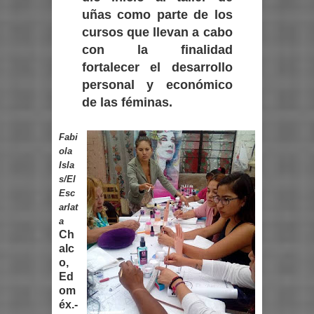
uñas como parte de los
cursos que llevan a cabo
con la finalidad
fortalecer el desarrollo
personal y económico
de las féminas.
Fabi
ola
Isla
s/El
Esc
arlat
a
Ch
alc
o,
Ed
om
éx.-