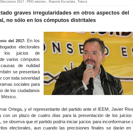
Elecciones 2017
,
PRD edomex
,
Reporte Escarlata
,
Toluca
tado graves irregularidades en otros aspectos del
l, no sólo en los cómputos distritales
En los
nio del 2017-
bogados electorales
 los juicios de
 de varios cómputos
s causas de nulidad
ambién se presentará
r con toda severidad
gramas sociales para
oto de los ciudadanos
 México.
ar Ortega, y el representante del partido ante el IEEM, Javier Rive
 con un plazo de cuatro días para la presentación de los juicios
 se observa que el partido podría iniciar juicios para inconformarse 
itos electorales, aun cuando las precisiones finales se darán en 