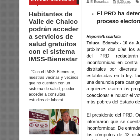
El Escarlata
9:30 a.m.
El PRD ha detec
Habitantes de
Valle de Chalco
proceso electora
podrán acceder
a servicios de
Reporte/Escarlata
salud gratuitos
Toluca, Edoméx.- 10 de Ju
próximos dos días los a
con el sistema
del PRD redactarán
IMSS-Bienestar
inconformidad en contra
distritales por diversa
“Con el IMSS-Bienestar,
establecidas en la ley. T
nuestras vecinas y vecinos
una denuncia para castiga
que no cuentan con un
sistema de salud, pueden
a quienes usaron los pro
acceder a consultas,
coaccionar e inducir el v
estudios de laborat...
más pobres del Estado de
El presidente del PRD, Om
informaron que se cuenta
inconformidad. De entrada,
los cómputos de 42 distr