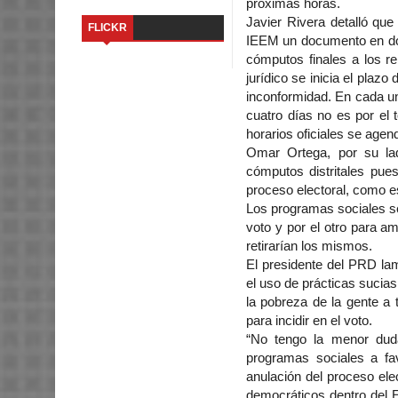
próximas horas.
Javier Rivera detalló que
FLICKR
IEEM un documento en dond
cómputos finales a los r
jurídico se inicia el plazo
inconformidad. En cada uno
cuatro días no es por el to
horarios oficiales se agend
Omar Ortega, por su lado
cómputos distritales pues
proceso electoral, como e
Los programas sociales se
voto y por el otro para a
retirarían los mismos.
El presidente del PRD lam
el uso de prácticas sucia
la pobreza de la gente a
para incidir en el voto.
“No tengo la menor dud
programas sociales a fav
anulación del proceso ele
democráticos dentro del 