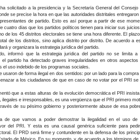
 ha solicitado a la presidencia y la Secretaría General del Consejo 
e se precise la hora en que las autoridades distritales entregaron 
epresentantes de partido. Esto es así porque a partir de ese mome
 de cuatro días que los partidos políticos tienen para iniciar sus juicio
 de los 45 distritos electorales se tiene una hora diferente. El plazo
tal de los distritos, sino aplica distrito por distrito. De acuerdo a 
ará y organizara la estrategia jurídica del partido.
, informó que la estrategia jurídica del partido no se limita a 
 el partido ha detectado graves irregularidades en otros aspectos 
s el uso indebido de los programas sociales.
 usaron de forma ilegal en dos sentidos: por un lado para la compra 
menazar a los ciudadanos de que en caso de no votar por el PRI se 
entó que a estas alturas de la evolución democrática el PRI insista
s, ilegales e irresponsables, es una vergüenza que el PRI primero mot
 través de su pésimo gobierno y posteriormente abuse de esa pobr
a de que vamos a poder demostrar la ilegalidad en el uso de 
or del PRI. Y esta es una causal genérica suficiente para pedir
ctoral. El PRD será firme y contundente en la defensa de los princip
Estado de México. En su momento, y de acuerdo a los términos de 