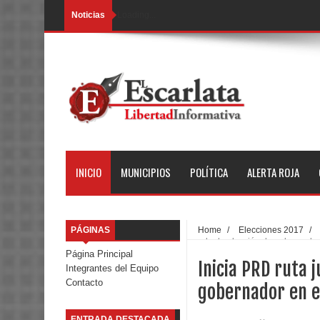
Noticias
Loading...
INICIO
MUNICIPIOS
POLÍTICA
ALERTA ROJA
PÁGINAS
Home
/
Elecciones 2017
/
anular la elección de gobernado
Página Principal
Inicia PRD ruta j
Integrantes del Equipo
Contacto
gobernador en 
ENTRADA DESTACADA