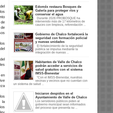
del
Edoméx restaura Bosques de
Galería para proteger ríos y
los
conservar el agua
nto
Durante 2026 PROBOSQUE ha
intervenido más de 17 kilómetros de
s de
cauces con limpieza, reforestación ...
 de
esos
Gobierno de Chalco fortalecerá la
seguridad con formación policial
y nuevas unidades
los
El fortalecimiento de la seguridad
del
pública se impulsa mediante la
integración de nuevas ...
del
Habitantes de Valle de Chalco
les
podrán acceder a servicios de
salud gratuitos con el sistema
IMSS-Bienestar
 en
“Con el IMSS-Bienestar, nuestras
ive
vecinas y vecinos que no cuentan con
un sistema de salud ...
eza
Iniciaron despidos en el
los
Ayuntamiento de Valle de Chalco
Los servidores públicos piden al
 la
gobierno municipal sean informados
ios
del proceso que presenta su ...
ley