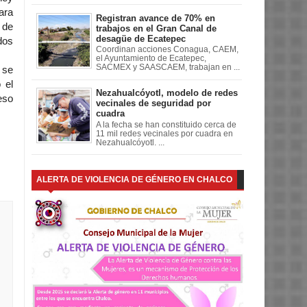
ara
Registran avance de 70% en
 de
trabajos en el Gran Canal de
desagüe de Ecatepec
dos
Coordinan acciones Conagua, CAEM,
el Ayuntamiento de Ecatepec,
SACMEX y SAASCAEM, trabajan en ...
 se
 el
Nezahualcóyotl, modelo de redes
eso
vecinales de seguridad por
cuadra
A la fecha se han constituido cerca de
11 mil redes vecinales por cuadra en
Nezahualcóyotl. ...
ALERTA DE VIOLENCIA DE GÉNERO EN CHALCO