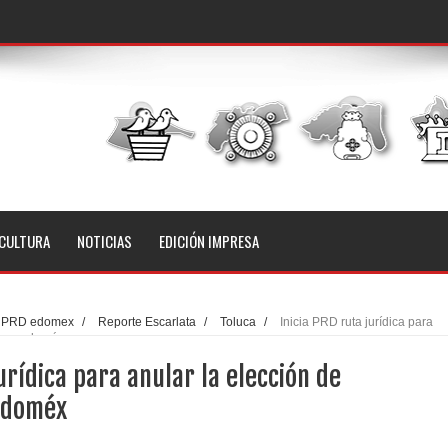
CULTURA
NOTICIAS
EDICIÓN IMPRESA
PRD edomex
/
Reporte Escarlata
/
Toluca
/
Inicia PRD ruta jurídica para
r en edoméx
urídica para anular la elección de
edoméx