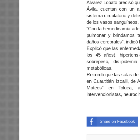
Álvarez Lobato precisó q
Ávila, cuentan con un ap
sistema circulatorio y det
de los vasos sanguíneos.
“Con la hemodinamia adem
pulmonar y brindamos te
daños cerebrales”, indicó l
Explicó que las enfermeda
los 45 años), hipertensi
sobrepeso, dislipidemia
metabólicas.
Recordó que las salas de 
en Cuautitlán Izcalli, d
Mateos” en Toluca, a 
intervencionistas, neuroci
Share on Facebook