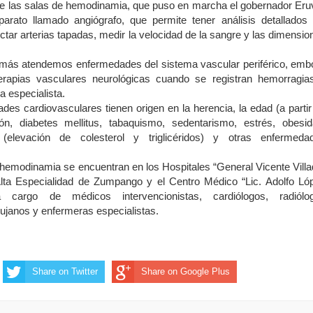
ue las salas de hemodinamia, que puso en marcha el gobernador Eruv
arato llamado angiógrafo, que permite tener análisis detallados 
ectar arterias tapadas, medir la velocidad de la sangre y las dimensio
ás atendemos enfermedades del sistema vascular periférico, embo
rapias vasculares neurológicas cuando se registran hemorragia
a especialista.
des cardiovasculares tienen origen en la herencia, la edad (a partir
ón, diabetes mellitus, tabaquismo, sedentarismo, estrés, obesid
 (elevación de colesterol y triglicéridos) y otras enfermeda
hemodinamia se encuentran en los Hospitales “General Vicente Villa
e Alta Especialidad de Zumpango y el Centro Médico “Lic. Adolfo Ló
cargo de médicos intervencionistas, cardiólogos, radiólo
rujanos y enfermeras especialistas.
Share on Twitter
Share on Google Plus