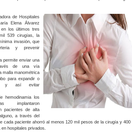
nadora de Hospitales
María Elena Álvarez
 en los últimos tres
il 539 cirugías, la
ínima invasión, que
teria y prevenir
ia permite enviar una
avés de una vía
na malla manométrica
ubo para expandir o
ia y así evitar
de hemodinamia los
tas implantaron
n pacientes de alta
alguno, a través del
e cada paciente ahorró al menos 120 mil pesos de la cirugía y 400 
 en hospitales privados.