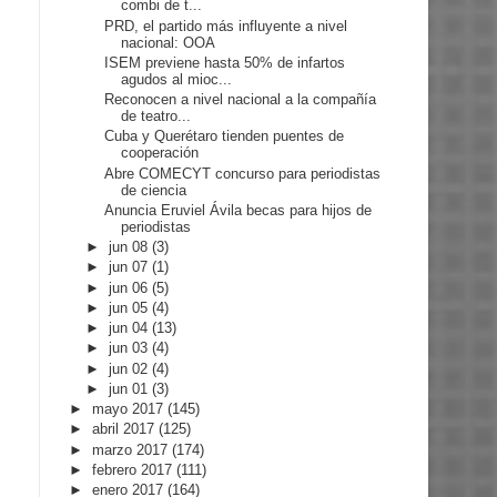
combi de t...
PRD, el partido más influyente a nivel
nacional: OOA
ISEM previene hasta 50% de infartos
agudos al mioc...
Reconocen a nivel nacional a la compañía
de teatro...
Cuba y Querétaro tienden puentes de
cooperación
Abre COMECYT concurso para periodistas
de ciencia
Anuncia Eruviel Ávila becas para hijos de
periodistas
►
jun 08
(3)
►
jun 07
(1)
►
jun 06
(5)
►
jun 05
(4)
►
jun 04
(13)
►
jun 03
(4)
►
jun 02
(4)
►
jun 01
(3)
►
mayo 2017
(145)
►
abril 2017
(125)
►
marzo 2017
(174)
►
febrero 2017
(111)
►
enero 2017
(164)