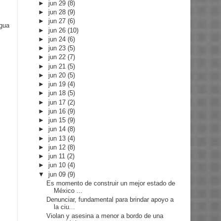
►
jun 29
(8)
►
jun 28
(9)
►
jun 27
(6)
igua
►
jun 26
(10)
►
jun 24
(6)
►
jun 23
(5)
►
jun 22
(7)
►
jun 21
(5)
►
jun 20
(5)
►
jun 19
(4)
►
jun 18
(5)
►
jun 17
(2)
►
jun 16
(9)
►
jun 15
(9)
►
jun 14
(8)
►
jun 13
(4)
►
jun 12
(8)
►
jun 11
(2)
►
jun 10
(4)
▼
jun 09
(9)
Es momento de construir un mejor estado de
México ...
Denunciar, fundamental para brindar apoyo a
la ciu...
Violan y asesina a menor a bordo de una