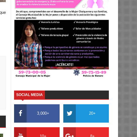
 que
SOCIAL MEDIA
3,000+
20+
10+
8+