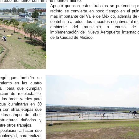
en todo momento, con mínimo mantenimiento.
Apuntó que con estos trabajos se pretende que
recinto se convierta en poco tiempo en el pul
más importante del Valle de México, además de
contribuirá a reducir los impactos negativos al m
ambiente del municipio a causa de
implementación del Nuevo Aeropuerto Internaci
de la Ciudad de México.
gregó que también se
amiento en las cuatro
ial, para que cumplan
ión de recolectar el
a las áreas verdes para
 que culminarán en 30
r con otras etapas que
de los campos de futbol,
structuras dañadas y
tre otros trabajos.
 población a hacer uso
alcóyotl, para realizar