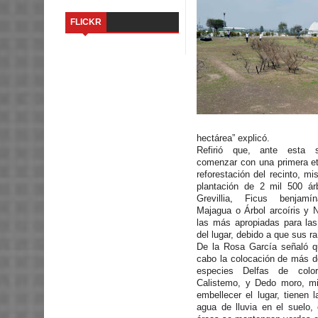
FLICKR
hectárea” explicó.
Refirió que, ante esta s
comenzar con una primera eta
reforestación del recinto, m
plantación de 2 mil 500 ár
Grevillia, Ficus benjamí
Majagua o Árbol arcoíris y N
las más apropiadas para las
del lugar, debido a que sus 
De la Rosa García señaló qu
cabo la colocación de más de
especies Delfas de color
Calistemo, y Dedo moro, 
embellecer el lugar, tienen l
agua de lluvia en el suelo,