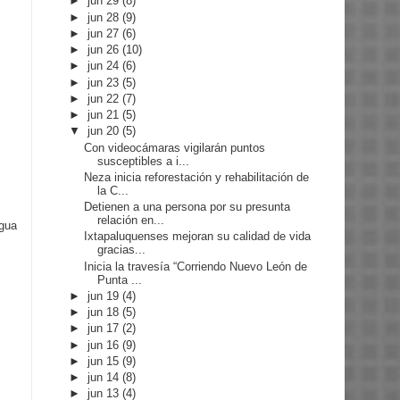
►
jun 29
(8)
►
jun 28
(9)
►
jun 27
(6)
►
jun 26
(10)
►
jun 24
(6)
►
jun 23
(5)
►
jun 22
(7)
►
jun 21
(5)
▼
jun 20
(5)
Con videocámaras vigilarán puntos
susceptibles a i...
Neza inicia reforestación y rehabilitación de
la C...
Detienen a una persona por su presunta
relación en...
igua
Ixtapaluquenses mejoran su calidad de vida
gracias...
Inicia la travesía “Corriendo Nuevo León de
Punta ...
►
jun 19
(4)
►
jun 18
(5)
►
jun 17
(2)
►
jun 16
(9)
►
jun 15
(9)
►
jun 14
(8)
►
jun 13
(4)