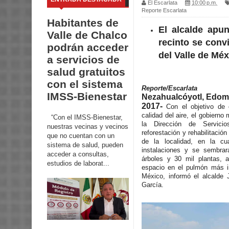
El Escarlata
10:00 p.m.
Reporte Escarlata
Habitantes de
El alcalde apu
Valle de Chalco
recinto se conv
podrán acceder
del Valle de Méx
a servicios de
salud gratuitos
con el sistema
Reporte/Escarlata
IMSS-Bienestar
Nezahualcóyotl, Edomé
2017-
Con el objetivo de c
calidad del aire, el gobierno
“Con el IMSS-Bienestar,
la Dirección de Servicio
nuestras vecinas y vecinos
reforestación y rehabilitació
que no cuentan con un
de la localidad, en la cu
sistema de salud, pueden
instalaciones y se sembra
acceder a consultas,
árboles y 30 mil plantas, a
estudios de laborat...
espacio en el pulmón más i
México, informó el alcalde
García.