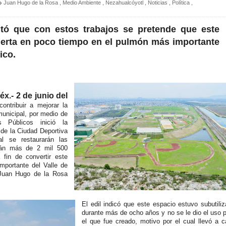
Juan Hugo de la Rosa
,
Medio Ambiente
,
Nezahualcóyotl
,
Noticias
,
Política
,
ntó que con estos trabajos se pretende que este
ierta en poco tiempo en el pulmón más importante
ico.
x.- 2 de junio del
ontribuir a mejorar la
 municipal, por medio de
s Públicos inició la
n de la Ciudad Deportiva
al se restaurarán las
rán más de 2 mil 500
 fin de convertir este
mportante del Valle de
 Juan Hugo de la Rosa
El edil indicó que este espacio estuvo subutili
durante más de ocho años y no se le dio el uso 
el que fue creado, motivo por el cual llevó a 