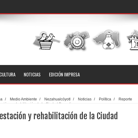
CULTURA
NOTICIAS
EDICIÓN IMPRESA
sa
/
Medio Ambiente
/
Nezahualcóyotl
/
Noticias
/
Política
/
Reporte
tación y rehabilitación de la Ciudad Deportiva
restación y rehabilitación de la Ciudad