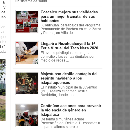
un sistema de salud ...
o al
n y
Coacalco mejora sus vialidades
los
para un mejor transitar de sus
uso
habitantes
Continúan los trabajos del Programa
 las
Permanente de Bacheo en calle Zarza
reas
y Pirules, en Villa de ...
 que
nte
Llegará a Nezahualcóyotl la 1ª
 174
Feria Virtual del Taco Neza 2020
ada
El evento privilegia la entrega a
domicilio y las ventas digitales por
medio de redes ...
Majestuoso desfile contagia del
espíritu navideño a los
ixtapaluquenses
El Instituto Municipal de la Juventud
(IMJ), realizó el primer Desfile
Navideño, donde las ...
Continúan acciones para prevenir
la violencia de género en
Ixtapaluca
De forma simultánea acude
Prevención del Delito a 11 espacios a
impartir talleres sobre el ...