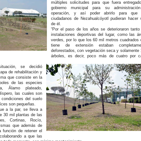
múltiples solicitudes para que fuera entregad
gobierno municipal para su administració
operación, y así poder abrirlo para que 
ciudadanos de Nezahualcóyotl pudieran hacer 
de él.
“Por el paso de los años se deterioraron tanto
instalaciones deportivas del lugar, como las á
verdes, por lo que los 60 mil metros cuadrados
tiene de extensión estaban completame
deforestados, con vegetación seca y solamente
árboles, es decir, poco más de cuatro por c
ituación, se decidió
pa de rehabilitación y
isma que consiste en la
boles de las especies
na, Álamo plateado,
íspero, las cuales son
 condiciones del suelo
raíces son pequeñas.
e a la par, se lleva a
 30 mil plantas de las
es, Cortinas, Rocío,
mismas que además de
a función de retener el
 colaborando a que las