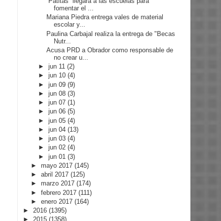
“Patitas” llegará a las escuelas para
fomentar el ...
Mariana Piedra entrega vales de material
escolar y...
Paulina Carbajal realiza la entrega de "Becas
Nutr...
Acusa PRD a Obrador como responsable de
no crear u...
►
jun 11
(2)
►
jun 10
(4)
►
jun 09
(9)
►
jun 08
(3)
►
jun 07
(1)
►
jun 06
(5)
►
jun 05
(4)
►
jun 04
(13)
►
jun 03
(4)
►
jun 02
(4)
►
jun 01
(3)
►
mayo 2017
(145)
►
abril 2017
(125)
►
marzo 2017
(174)
►
febrero 2017
(111)
►
enero 2017
(164)
►
2016
(1395)
►
2015
(1358)