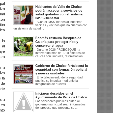
pal
Habitantes de Valle de Chalco
izo
podrán acceder a servicios de
ual
salud gratuitos con el sistema
IMSS-Bienestar
con
“Con el IMSS-Bienestar, nuestras
ión
vecinas y vecinos que no cuentan con
un sistema de salud ...
ica
Edoméx restaura Bosques de
 la
Galería para proteger ríos y
conservar el agua
 al
Durante 2026 PROBOSQUE ha
uye
intervenido más de 17 kilómetros de
cauces con limpieza, reforestación ...
ara
Gobierno de Chalco fortalecerá la
r a
seguridad con formación policial
iva
y nuevas unidades
El fortalecimiento de la seguridad
 la
pública se impulsa mediante la
 de
integración de nuevas ...
rte
Iniciaron despidos en el
Ayuntamiento de Valle de Chalco
eza
Los servidores públicos piden al
gobierno municipal sean informados
 en
del proceso que presenta su ...
nto