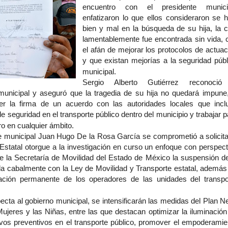
encuentro con el presidente munici
enfatizaron lo que ellos consideraron se h
bien y mal en la búsqueda de su hija, la c
lamentablemente fue encontrada sin vida, 
el afán de mejorar los protocolos de actuac
y que existan mejorías a la seguridad públ
municipal.
Sergio Alberto Gutiérrez reconoció
 municipal y aseguró que la tragedia de su hija no quedará impune,
r la firma de un acuerdo con las autoridades locales que incl
 seguridad en el transporte público dentro del municipio y trabajar p
ro en cualquier ámbito.
te municipal Juan Hugo De la Rosa García se comprometió a solicita
 Estatal otorgue a la investigación en curso un enfoque con perspect
e la Secretaría de Movilidad del Estado de México la suspensión de
la cabalmente con la Ley de Movilidad y Transporte estatal, además
icación permanente de los operadores de las unidades del transpo
ecta al gobierno municipal, se intensificarán las medidas del Plan N
jeres y las Niñas, entre las que destacan optimizar la iluminación
ativos preventivos en el transporte público, promover el empoderamie