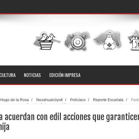
CULTURA
NOTICIAS
EDICIÓN IMPRESA
 Hugo de la Rosa
/
Nezahualcóyotl
/
Policíaco
/
Reporte Escarlata
/
Padr
ones que garanticen justicia para su hija
a acuerdan con edil acciones que garantice
hija