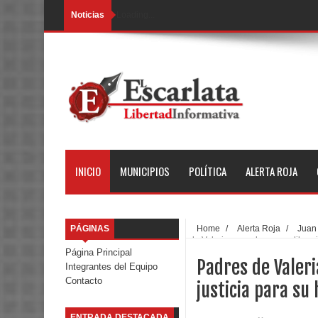
Noticias
Loading...
INICIO
MUNICIPIOS
POLÍTICA
ALERTA ROJA
PÁGINAS
Home
/
Alerta Roja
/
Juan
de Valeria acuerdan con edil acci
Página Principal
Padres de Valeri
Integrantes del Equipo
Contacto
justicia para su 
ENTRADA DESTACADA