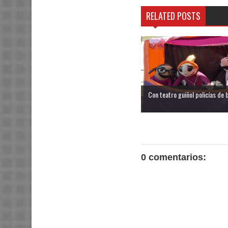
RELATED POSTS
Con teatro guiñol policías de I
0 comentarios: