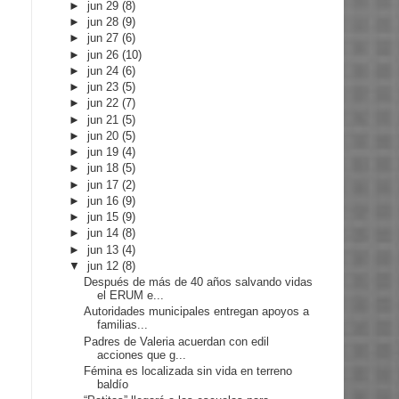
►
jun 29
(8)
►
jun 28
(9)
►
jun 27
(6)
►
jun 26
(10)
►
jun 24
(6)
►
jun 23
(5)
►
jun 22
(7)
►
jun 21
(5)
►
jun 20
(5)
►
jun 19
(4)
►
jun 18
(5)
►
jun 17
(2)
►
jun 16
(9)
►
jun 15
(9)
►
jun 14
(8)
►
jun 13
(4)
▼
jun 12
(8)
Después de más de 40 años salvando vidas
el ERUM e...
Autoridades municipales entregan apoyos a
familias...
Padres de Valeria acuerdan con edil
acciones que g...
Fémina es localizada sin vida en terreno
baldío