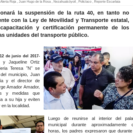
Alerta Roja
,
Juan Hugo de la Rosa
,
Nezahualcóyotl
,
Policíaco
,
Reporte Escarlata
tionará la suspensión de la ruta 40, en tanto no
te con la Ley de Movilidad y Transporte estatal,
apacitación y certificación permanente de los
as unidades del transporte público.
12 de junio del 2017-
z y Jaqueline Ortiz
leria Teresa "N" se
 del municipio, Juan
a y el director de
orge Amador Amador,
ias y medidas que
ia a su hija y eviten
 en la localidad.
Luego de reunirse al interior del pala
municipal durante aproximadamente 
horas, los padres expresaron que durante