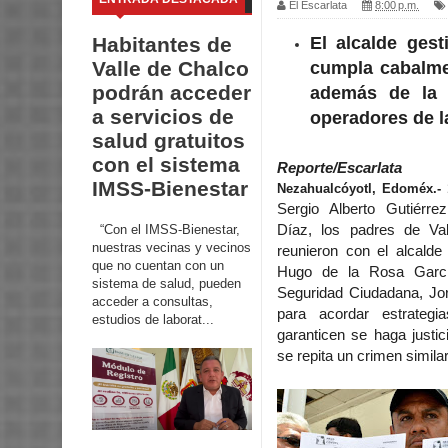
El Escarlata
8:00 p.m.
El alcalde ges
Habitantes de
Valle de Chalco
cumpla cabalmen
podrán acceder
además de la c
a servicios de
operadores de l
salud gratuitos
con el sistema
Reporte/Escarlata
IMSS-Bienestar
Nezahualcóyotl, Edoméx.- 
Sergio Alberto Gutiérre
“Con el IMSS-Bienestar,
Díaz, los padres de Va
nuestras vecinas y vecinos
reunieron con el alcalde
que no cuentan con un
Hugo de la Rosa Garcí
sistema de salud, pueden
Seguridad Ciudadana, J
acceder a consultas,
para acordar estrateg
estudios de laborat...
garanticen se haga justic
se repita un crimen similar