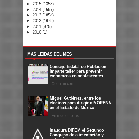
►
2015
(1358)
►
2014
(1697)
►
2013
(1854)
►
2012
(1678)
►
2011
(975)
►
2010
(1)
MÁS LEÍDAS DEL MES
Consejo Estatal de Población
imparte taller para prevenir
embarazos en adolescentes
Cuentan con ...
Miguel Gutiérrez, entre los
elegidos para dirigir a MORENA
en el Estado de México
En medio de las ...
Inaugura DIFEM el Segundo
Congreso de alimentación y