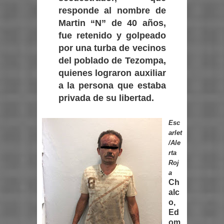
responde al nombre de
Martin “N” de 40 años,
fue retenido y golpeado
por una turba de vecinos
del poblado de Tezompa,
quienes lograron auxiliar
a la persona que estaba
privada de su libertad.
Esc
arlet
/Ale
rta
Roj
a
Ch
alc
o,
Ed
om