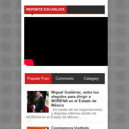
REPORTE ESCARLATA
Popular Post
Comments
Category
Miguel Gutiérrez, entre los
elegidos para dirigir a
MORENA en el Estado de
México
En medio de las negociaciones
y disputas internas dentro de
MORENA en el Estado de México ...
Conmemora Instituto