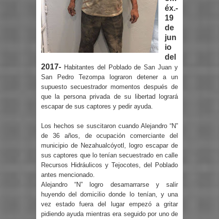
éx.-
19
de
jun
io
del
2017-
Habitantes del Poblado de San Juan y
San Pedro Tezompa lograron detener a un
supuesto secuestrador momentos después de
que la persona privada de su libertad logrará
escapar de sus captores y pedir ayuda.
Los hechos se suscitaron cuando Alejandro “N”
de 36 años, de ocupación comerciante del
municipio de Nezahualcóyotl, logro escapar de
sus captores que lo tenían secuestrado en calle
Recursos Hidráulicos y Tejocotes, del Poblado
antes mencionado.
Alejandro “N” logro desamarrarse y salir
huyendo del domicilio donde lo tenían, y una
vez estado fuera del lugar empezó a gritar
pidiendo ayuda mientras era seguido por uno de