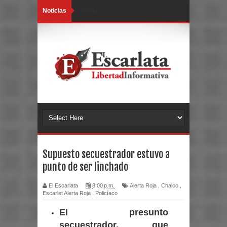
Noticias
Loading...
Supuesto secuestrador estuvo a
punto de ser linchado
El Escarlata
8:00 p.m.
Alerta Roja
,
Chalco
,
Escarlet Alerta Roja
,
Policíaco
El presunto
secuestrador, que