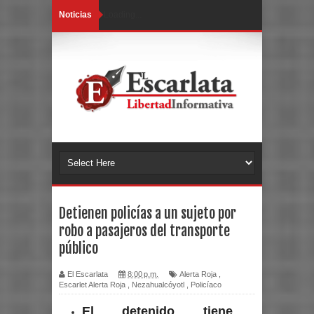
Noticias
Loading...
Detienen policías a un sujeto por
robo a pasajeros del transporte
público
El Escarlata
8:00 p.m.
Alerta Roja
,
Escarlet Alerta Roja
,
Nezahualcóyotl
,
Policíaco
El detenido tiene