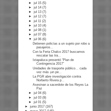
►
jul 15
(5)
►
jul 14
(7)
►
jul 13
(7)
►
jul 12
(7)
►
jul 11
(2)
►
jul 10
(4)
►
jul 08
(1)
►
jul 07
(8)
▼
jul 06
(6)
Detienen policías a un sujeto por robo a
pasajeros...
Con la Feria Chalco 2017 buscamos
rescatar las tra...
Ixtapaluca presentó “Plan de
Contingencia 2017”
Unidades de trasporte público… cada
vez más ¡un pe...
La PGR abre investigación contra
Norberto Rivera p...
Asesinan a sacerdote de los Reyes La
Paz
►
jul 04
(6)
►
jul 03
(9)
►
jul 01
(5)
►
junio 2017
(167)
►
mayo 2017
(145)