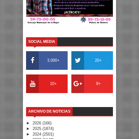
SOCIAL MEDIA
3,000+
20+
10+
8+
ARCHIVO DE NOTICIAS
►
2026
(166)
►
2025
(1874)
►
2024
(2501)