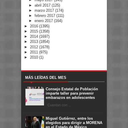
►
abril 2017
(125)
►
marzo 2017
(174)
►
febrero 2017
(111)
►
enero 2017
(164)
►
2016
(1395)
►
2015
(1358)
►
2014
(1697)
►
2013
(1854)
►
2012
(1678)
►
2011
(975)
►
2010
(1)
MÁS LEÍDAS DEL MES
Consejo Estatal de Población
imparte taller para prevenir
embarazos en adolescentes
Cuentan con ...
Miguel Gutiérrez, entre los
elegidos para dirigir a MORENA
en el Estado de México