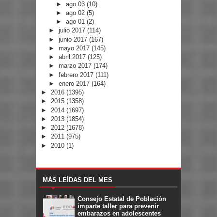
►
ago 03
(10)
►
ago 02
(5)
►
ago 01
(2)
►
julio 2017
(114)
►
junio 2017
(167)
►
mayo 2017
(145)
►
abril 2017
(125)
►
marzo 2017
(174)
►
febrero 2017
(111)
►
enero 2017
(164)
►
2016
(1395)
►
2015
(1358)
►
2014
(1697)
►
2013
(1854)
►
2012
(1678)
►
2011
(975)
►
2010
(1)
MÁS LEÍDAS DEL MES
Consejo Estatal de Población
imparte taller para prevenir
embarazos en adolescentes