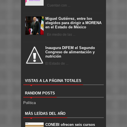
Cuentan con ...
Miguel Gutiérrez, entre los
elegidos para dirigir a MORENA
en el Estado de México
En medio de las ...
Inaugura DIFEM el Segundo
Congreso de alimentación y
nutrición
El Estado de ...
VISTAS A LA PÁGINA TOTALES
RANDOM POSTS
Política
MÁS LEÍDAS DEL AÑO
CONEBI ofrecen seis cursos