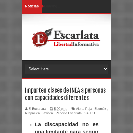
Noticias
Loading...
Imparten clases de INEA a personas
con capacidades diferentes
El Escarlata
5:00 p.m.
Alerta Roja
,
Edoméx
,
Ixtapaluca
,
Política
,
Reporte Escarlata
,
SALUD
La discapacidad no es
una limitante para seguir