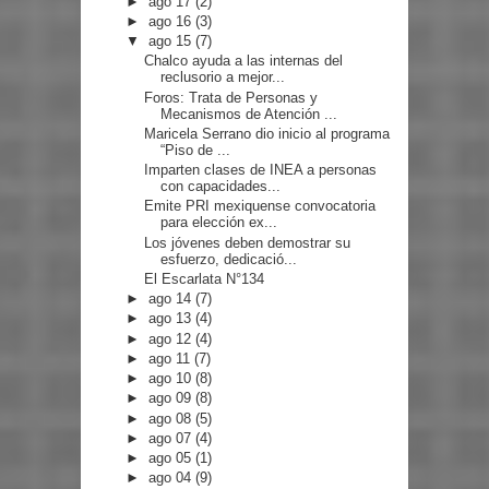
►
ago 17
(2)
►
ago 16
(3)
▼
ago 15
(7)
Chalco ayuda a las internas del
reclusorio a mejor...
Foros: Trata de Personas y
Mecanismos de Atención ...
Maricela Serrano dio inicio al programa
“Piso de ...
Imparten clases de INEA a personas
con capacidades...
Emite PRI mexiquense convocatoria
para elección ex...
Los jóvenes deben demostrar su
esfuerzo, dedicació...
El Escarlata N°134
►
ago 14
(7)
►
ago 13
(4)
►
ago 12
(4)
►
ago 11
(7)
►
ago 10
(8)
►
ago 09
(8)
►
ago 08
(5)
►
ago 07
(4)
►
ago 05
(1)
►
ago 04
(9)