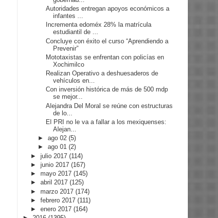
Autoridades entregan apoyos económicos a
infantes ...
Incrementa edoméx 28% la matrícula
estudiantil de ...
Concluye con éxito el curso “Aprendiendo a
Prevenir”
Mototaxistas se enfrentan con policías en
Xochimilco
Realizan Operativo a deshuesaderos de
vehículos en...
Con inversión histórica de más de 500 mdp
se mejor...
Alejandra Del Moral se reúne con estructuras
de lo...
El PRI no le va a fallar a los mexiquenses:
Alejan...
►
ago 02
(5)
►
ago 01
(2)
►
julio 2017
(114)
►
junio 2017
(167)
►
mayo 2017
(145)
►
abril 2017
(125)
►
marzo 2017
(174)
►
febrero 2017
(111)
►
enero 2017
(164)
►
2016
(1395)