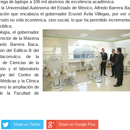
ntrega de laptops a 106 mil alumnos de excelencia académica.
e la Universidad Autónoma del Estado de México, Alfredo Barrera Ba
ación que encabeza el gobernador Eruviel Ávila Villegas, por ver a
ión no sólo económica, sino social, lo que ha permitido incrementar
ública.
logía, el gobernador
l rector de la Máxima
redo Barrera Baca,
ón del Edificio B del
Atlacomulco, de la
d de Ciencias de la
ón y el laboratorio
gre del Centro de
 Médicas y la Clínica
omo la ampliación de
de la Facultad de
Share on Twitter
Share on Google Plus