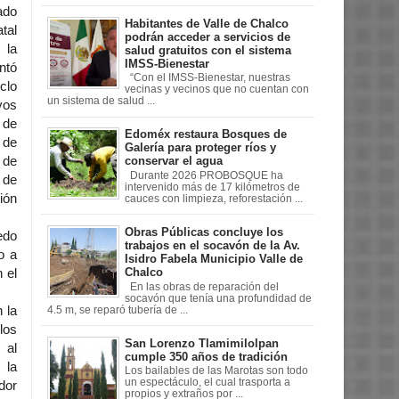
ado
Habitantes de Valle de Chalco
tal
podrán acceder a servicios de
 la
salud gratuitos con el sistema
IMSS-Bienestar
ntó
“Con el IMSS-Bienestar, nuestras
clo
vecinas y vecinos que no cuentan con
un sistema de salud ...
vos
 de
Edoméx restaura Bosques de
 de
Galería para proteger ríos y
conservar el agua
 de
Durante 2026 PROBOSQUE ha
 de
intervenido más de 17 kilómetros de
ión
cauces con limpieza, reforestación ...
Obras Públicas concluye los
edo
trabajos en el socavón de la Av.
o a
Isidro Fabela Municipio Valle de
Chalco
 el
En las obras de reparación del
socavón que tenía una profundidad de
 la
4.5 m, se reparó tubería de ...
los
San Lorenzo Tlamimilolpan
 al
cumple 350 años de tradición
 la
Los bailables de las Marotas son todo
un espectáculo, el cual trasporta a
dor
propios y extraños por ...