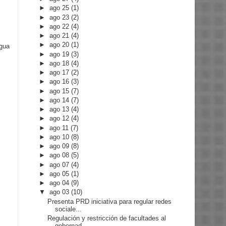
►
ago 25
(1)
►
ago 23
(2)
►
ago 22
(4)
►
ago 21
(4)
►
ago 20
(1)
igua
►
ago 19
(3)
►
ago 18
(4)
►
ago 17
(2)
►
ago 16
(3)
►
ago 15
(7)
►
ago 14
(7)
►
ago 13
(4)
►
ago 12
(4)
►
ago 11
(7)
►
ago 10
(8)
►
ago 09
(8)
►
ago 08
(5)
►
ago 07
(4)
►
ago 05
(1)
►
ago 04
(9)
▼
ago 03
(10)
Presenta PRD iniciativa para regular redes
sociale...
Regulación y restricción de facultades al
gobernad...