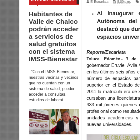
El Escarlata
8:00 p.m.
Al inaugurar 
Habitantes de
Valle de Chalco
Autónoma del 
podrán acceder
destacó que dur
a servicios de
espacios univers
salud gratuitos
con el sistema
Reporte/Escarlata
IMSS-Bienestar
Toluca, Edoméx.- 3 de 
gobernador Eruviel Ávila 
“Con el IMSS-Bienestar,
en los últimos seis años c
nuestras vecinas y vecinos
número de espacios par
que no cuentan con un
superior en el Estado d
sistema de salud, pueden
2011 la matrícula era de
acceder a consultas,
cursaban una licenciatur
estudios de laborat...
433 mil jóvenes quienes 
profesional como resultad
unidades académicas y 
nuevas universidades.