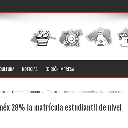
CULTURA
NOTICIAS
EDICIÓN IMPRESA
tica
/
Reporte Escarlata
/
Toluca
/
Incrementa edoméx 28% la matrícula
éx 28% la matrícula estudiantil de nivel