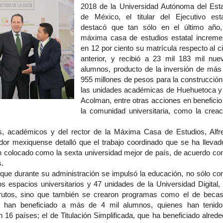
2018 de la Universidad Autónoma del Est
de México, el titular del Ejecutivo esta
destacó que tan sólo en el último año,
máxima casa de estudios estatal increme
en 12 por ciento su matrícula respecto al ci
anterior, y recibió a 23 mil 183 mil nue
alumnos, producto de la inversión de más
955 millones de pesos para la construcción
las unidades académicas de Huehuetoca y
Acolman, entre otras acciones en beneficio
la comunidad universitaria, como la creac
, académicos y del rector de la Máxima Casa de Estudios, Alfr
dor mexiquense detalló que el trabajo coordinado que se ha llevad
 colocado como la sexta universidad mejor de país, de acuerdo con
s.
que durante su administración se impulsó la educación, no sólo con
 espacios universitarios y 47 unidades de la Universidad Digital, 
rutos, sino que también se crearon programas como el de becas
e han beneficiado a más de 4 mil alumnos, quienes han tenido
n 16 países; el de Titulación Simplificada, que ha beneficiado alrede