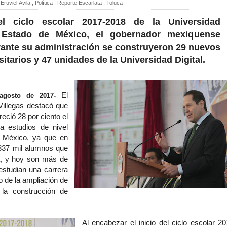
Eruviel Ávila
,
Política
,
Reporte Escarlata
,
Toluca
el ciclo escolar 2017-2018 de la Universidad
Estado de México, el gobernador mexiquense
ante su administración se construyeron 29 nuevos
itarios y 47 unidades de la Universidad Digital.
El
agosto de 2017-
Villegas destacó que
reció 28 por ciento el
a estudios de nivel
e México, ya que en
 337 mil alumnos que
a, y hoy son más de
estudian una carrera
o de la ampliación de
la construcción de
Al encabezar el inicio del ciclo escolar 20