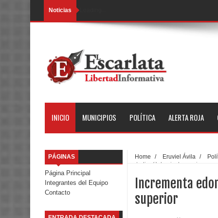
Noticias
Loading...
INICIO
MUNICIPIOS
POLÍTICA
ALERTA ROJA
PÁGINAS
Home
/
Eruviel Ávila
/
Polí
estudiantil de nivel superior
Página Principal
Incrementa edom
Integrantes del Equipo
Contacto
superior
ENTRADA DESTACADA