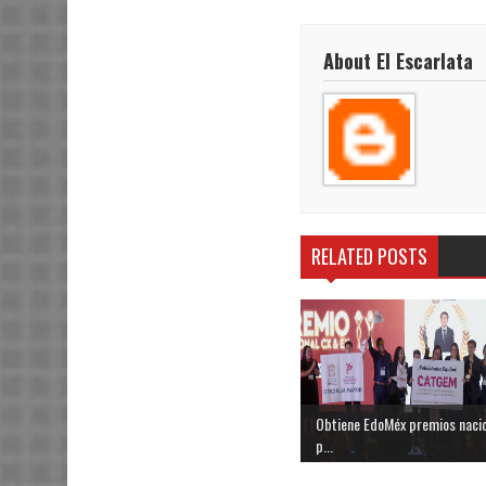
About El Escarlata
RELATED POSTS
Obtiene EdoMéx premios naci
p...