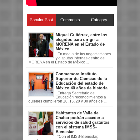
Popular Post
Comments
Category
Miguel Gutiérrez, entre los
elegidos para dirigir a
MORENA en el Estado de
México
En medio de las negociaciones
y disputas internas dentro de
MORENA en el Estado de México ...
Conmemora Instituto
Superior de Ciencias de la
Educación del estado de
México 40 años de historia
Entrega Secretario de
Educación reconocimientos a
quienes cumplieron 10, 15, 20 y 30 años de ...
Habitantes de Valle de
Chalco podrán acceder a
servicios de salud gratuitos
con el sistema IMSS-
Bienestar
“Con el IMSS-Bienestar,