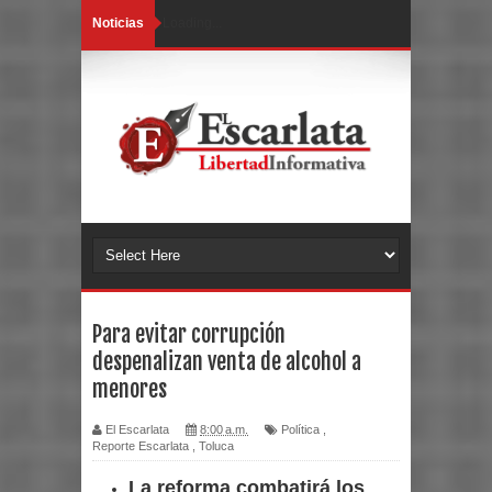
Noticias
Loading...
Para evitar corrupción
despenalizan venta de alcohol a
menores
El Escarlata
8:00 a.m.
Política
,
Reporte Escarlata
,
Toluca
La reforma combatirá los