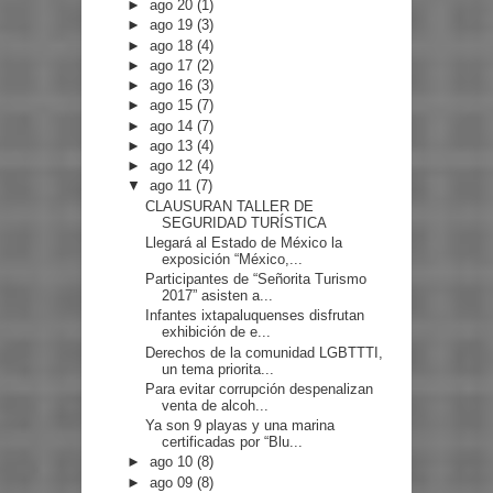
►
ago 20
(1)
►
ago 19
(3)
►
ago 18
(4)
►
ago 17
(2)
►
ago 16
(3)
►
ago 15
(7)
►
ago 14
(7)
►
ago 13
(4)
►
ago 12
(4)
▼
ago 11
(7)
CLAUSURAN TALLER DE
SEGURIDAD TURÍSTICA
Llegará al Estado de México la
exposición “México,...
Participantes de “Señorita Turismo
2017” asisten a...
Infantes ixtapaluquenses disfrutan
exhibición de e...
Derechos de la comunidad LGBTTTI,
un tema priorita...
Para evitar corrupción despenalizan
venta de alcoh...
Ya son 9 playas y una marina
certificadas por “Blu...
►
ago 10
(8)
►
ago 09
(8)