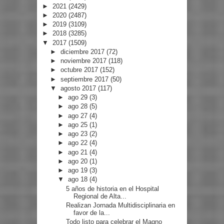
►
2021
(2429)
►
2020
(2487)
►
2019
(3109)
►
2018
(3285)
▼
2017
(1509)
►
diciembre 2017
(72)
►
noviembre 2017
(118)
►
octubre 2017
(152)
►
septiembre 2017
(50)
▼
agosto 2017
(117)
►
ago 29
(3)
►
ago 28
(5)
►
ago 27
(4)
►
ago 25
(1)
►
ago 23
(2)
►
ago 22
(4)
►
ago 21
(4)
►
ago 20
(1)
►
ago 19
(3)
▼
ago 18
(4)
5 años de historia en el Hospital
Regional de Alta...
Realizan Jornada Multidisciplinaria en
favor de la...
Todo listo para celebrar el Magno