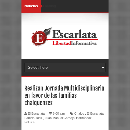
Noticias
Loading...
Realizan Jornada Multidisciplinaria
en favor de las familias
chalquenses
El Escarlata
8:00 a.m.
Chalco
,
El Escarlata
,
Fabiola Islas
,
Juan Manuel Carbajal Hernández
,
Política