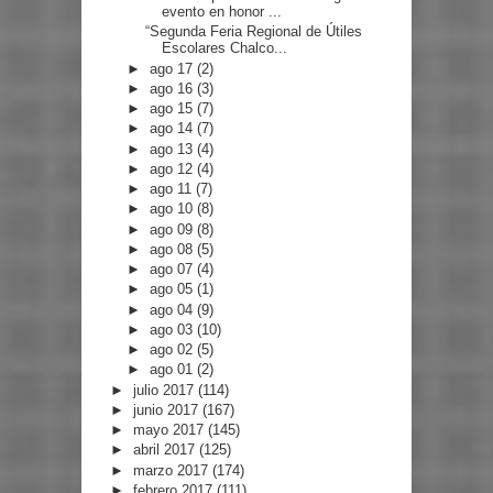
evento en honor ...
“Segunda Feria Regional de Útiles
Escolares Chalco...
►
ago 17
(2)
►
ago 16
(3)
►
ago 15
(7)
►
ago 14
(7)
►
ago 13
(4)
►
ago 12
(4)
►
ago 11
(7)
►
ago 10
(8)
►
ago 09
(8)
►
ago 08
(5)
►
ago 07
(4)
►
ago 05
(1)
►
ago 04
(9)
►
ago 03
(10)
►
ago 02
(5)
►
ago 01
(2)
►
julio 2017
(114)
►
junio 2017
(167)
►
mayo 2017
(145)
►
abril 2017
(125)
►
marzo 2017
(174)
►
febrero 2017
(111)