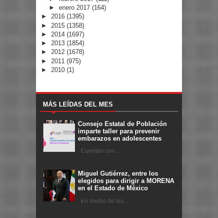
►
enero 2017
(164)
►
2016
(1395)
►
2015
(1358)
►
2014
(1697)
►
2013
(1854)
►
2012
(1678)
►
2011
(975)
►
2010
(1)
MÁS LEÍDAS DEL MES
Consejo Estatal de Población
imparte taller para prevenir
embarazos en adolescentes
Cuentan con ...
Miguel Gutiérrez, entre los
elegidos para dirigir a MORENA
en el Estado de México
En medio de las ...