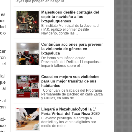
leyes que pongan en riesgo la ...
Majestuoso desfile contagia del
 es
espíritu navideño a los
nes
ixtapaluquenses
El Instituto Municipal de la Juventud
dad
(IMJ), realizó el primer Desfile
ojo
Navideño, donde las ...
Continúan acciones para prevenir
la violencia de género en
cer
Ixtapaluca
ron
De forma simultánea acude
Prevención del Delito a 11 espacios a
 el
impartir talleres sobre el ...
al,
Coacalco mejora sus vialidades
para un mejor transitar de sus
que
habitantes
 al
Continúan los trabajos del Programa
Permanente de Bacheo en calle Zarza
y Pirules, en Villa de ...
 al
ean
Llegará a Nezahualcóyotl la 1ª
Feria Virtual del Taco Neza 2020
El evento privilegia la entrega a
tó-
domicilio y las ventas digitales por
ndo
medio de redes ...
je,