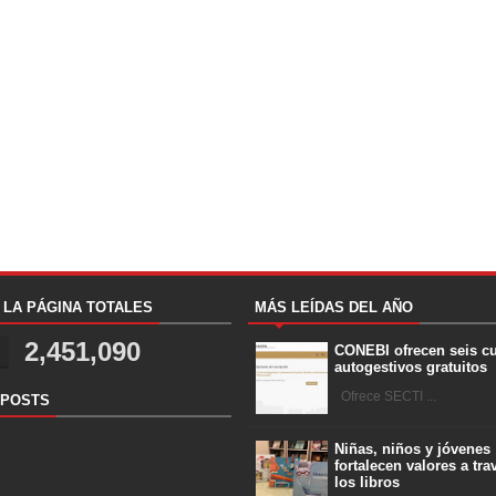
A LA PÁGINA TOTALES
MÁS LEÍDAS DEL AÑO
2,451,090
CONEBI ofrecen seis c
autogestivos gratuitos
Ofrece SECTI ...
 POSTS
Niñas, niños y jóvenes
fortalecen valores a tra
los libros