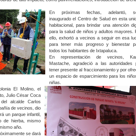
En próximas fechas, adelantó, s
inaugurado el Centro de Salud en esta uni
habitacional, para brindar una atención di
para la salud de niños y adultos mayores. 
ello, exhortó a vecinos a seguir en esa lu
para tener más progreso y bienestar p
todos los habitantes de Ixtapaluca.
En representación de vecinos, Ka
Mastache, agradeció a las autoridades 
tener presente al fraccionamiento y por ofre
un espacio de esparcimiento para los niño
niñas.
lonia El Molino, el
to, Julio César Coca
 del alcalde Carlos
añía de vecinos, dio
á un parque infantil,
no de hierba, mismo
 mismo año.
róximamente se dará