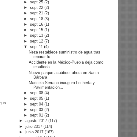
►
sept 25
(2)
►
sept 22
(2)
►
sept 21
(2)
►
sept 18
(3)
►
sept 16
(1)
►
sept 15
(1)
►
sept 13
(2)
►
sept 12
(7)
▼
sept 11
(4)
Neza restablece suministro de agua tras
reparar fu...
Accidente en la México-Puebla deja como
resultado ...
Nuevo parque acuático, ahora en Santa
Bárbara
Maricela Serrano inaugura Lechería y
Pavimentación...
►
sept 08
(4)
►
sept 05
(1)
igua
►
sept 04
(1)
►
sept 03
(2)
►
sept 01
(2)
►
agosto 2017
(117)
►
julio 2017
(114)
►
junio 2017
(167)