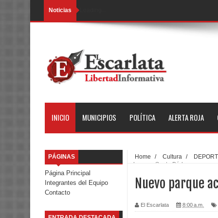
Noticias
Loading...
INICIO
MUNICIPIOS
POLÍTICA
ALERTA ROJA
PÁGINAS
Home
/
Cultura
/
DEPORT
ahora en Santa Bárbara
Página Principal
Nuevo parque ac
Integrantes del Equipo
Contacto
El Escarlata
8:00 a.m.
ENTRADA DESTACADA