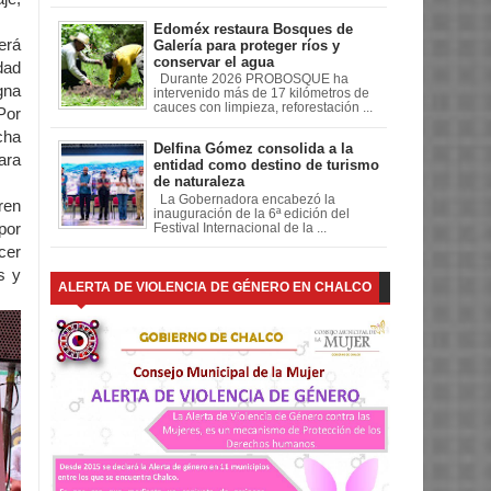
Edoméx restaura Bosques de
erá
Galería para proteger ríos y
conservar el agua
dad
Durante 2026 PROBOSQUE ha
gna
intervenido más de 17 kilómetros de
cauces con limpieza, reforestación ...
Por
cha
Delfina Gómez consolida a la
ara
entidad como destino de turismo
de naturaleza
La Gobernadora encabezó la
ren
inauguración de la 6ª edición del
por
Festival Internacional de la ...
cer
s y
ALERTA DE VIOLENCIA DE GÉNERO EN CHALCO