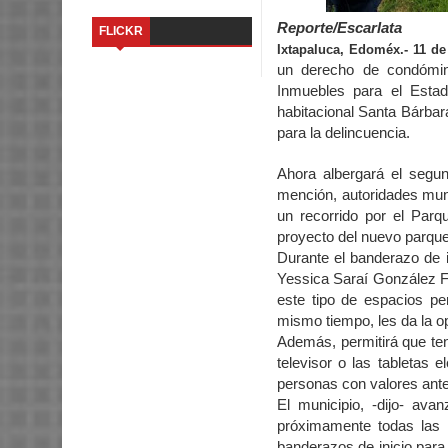
Reporte/Escarlata
FLICKR
Ixtapaluca, Edoméx.- 11 d
un derecho de condómin
Inmuebles para el Estad
habitacional Santa Bárbara
para la delincuencia.
Ahora albergará el segu
mención, autoridades muni
un recorrido por el Parq
proyecto del nuevo parque
Durante el banderazo de in
Yessica Saraí González Fi
este tipo de espacios pe
mismo tiempo, les da la o
Además, permitirá que te
televisor o las tabletas
personas con valores ante 
El municipio, -dijo- av
próximamente todas las 
banderazos de inicio para