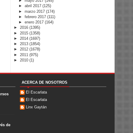
►
mayo 2017
(145)
►
abril 2017
(125)
►
marzo 2017
(174)
►
febrero 2017
(111)
►
enero 2017
(164)
►
2016
(1395)
►
2015
(1358)
►
2014
(1697)
►
2013
(1854)
►
2012
(1678)
►
2011
(975)
►
2010
(1)
ACERCA DE NOSOTROS
El Escarlata
ursos
El Escarlata
Linx Gaytán
vés de