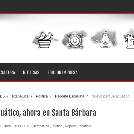
CULTURA
NOTICIAS
EDICIÓN IMPRESA
ES
/
Ixtapaluca
/
Política
/
Reporte Escarlata
/
Nuevo parque acuático,
uático, ahora en Santa Bárbara
Cultura
,
DEPORTES
,
Ixtapaluca
,
Política
,
Reporte Escarlata