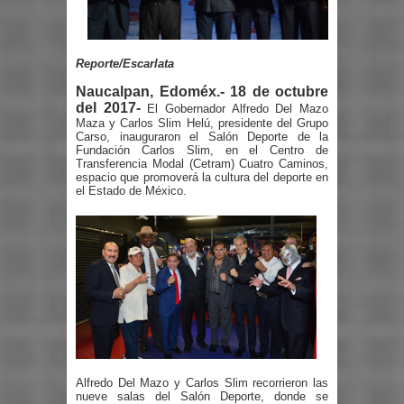
Reporte/Escarlata
Naucalpan, Edoméx.- 18 de octubre
del 2017-
El Gobernador Alfredo Del Mazo
Maza y Carlos Slim Helú, presidente del Grupo
Carso, inauguraron el Salón Deporte de la
Fundación Carlos Slim, en el Centro de
Transferencia Modal (Cetram) Cuatro Caminos,
espacio que promoverá la cultura del deporte en
el Estado de México.
Alfredo Del Mazo y Carlos Slim recorrieron las
nueve salas del Salón Deporte, donde se