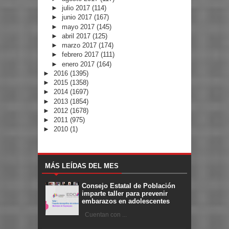
►
julio 2017
(114)
►
junio 2017
(167)
►
mayo 2017
(145)
►
abril 2017
(125)
►
marzo 2017
(174)
►
febrero 2017
(111)
►
enero 2017
(164)
►
2016
(1395)
►
2015
(1358)
►
2014
(1697)
►
2013
(1854)
►
2012
(1678)
►
2011
(975)
►
2010
(1)
MÁS LEÍDAS DEL MES
Consejo Estatal de Población
imparte taller para prevenir
embarazos en adolescentes
Cuentan con ...