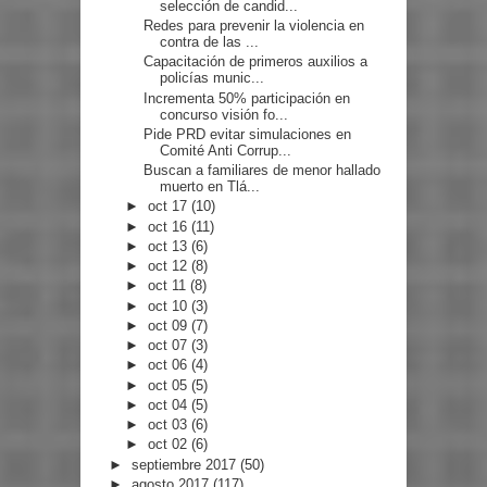
selección de candid...
Redes para prevenir la violencia en
contra de las ...
Capacitación de primeros auxilios a
policías munic...
Incrementa 50% participación en
concurso visión fo...
Pide PRD evitar simulaciones en
Comité Anti Corrup...
Buscan a familiares de menor hallado
muerto en Tlá...
►
oct 17
(10)
►
oct 16
(11)
►
oct 13
(6)
►
oct 12
(8)
►
oct 11
(8)
►
oct 10
(3)
►
oct 09
(7)
►
oct 07
(3)
►
oct 06
(4)
►
oct 05
(5)
►
oct 04
(5)
►
oct 03
(6)
►
oct 02
(6)
►
septiembre 2017
(50)
►
agosto 2017
(117)