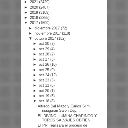
►
2021
(2429)
►
2020
(2487)
►
2019
(3109)
►
2018
(3285)
▼
2017
(1509)
►
diciembre 2017
(72)
►
noviembre 2017
(118)
▼
octubre 2017
(152)
►
oct 30
(7)
►
oct 29
(4)
►
oct 28
(2)
►
oct 27
(3)
►
oct 26
(10)
►
oct 25
(9)
►
oct 24
(12)
►
oct 23
(3)
►
oct 21
(6)
►
oct 20
(1)
►
oct 19
(5)
▼
oct 18
(8)
Alfredo Del Mazo y Carlos Slim
inauguran Salón Dep...
EL DIVINO ILUMINA CHAPINGO Y
TOROS SALVAJES OBTIEN...
El PRI realizará el proceso de