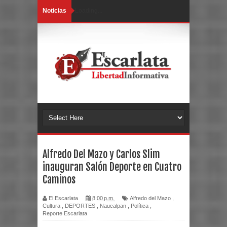
Noticias
Loading...
Alfredo Del Mazo y Carlos Slim
inauguran Salón Deporte en Cuatro
Caminos
El Escarlata
8:00 p.m.
Alfredo del Mazo
,
Cultura
,
DEPORTES
,
Naucalpan
,
Política
,
Reporte Escarlata