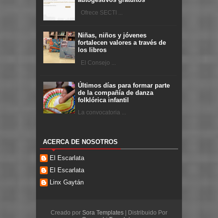
Ofrece SECTI ...
Niñas, niños y jóvenes
fortalecen valores a través de
los libros
El Consejo ...
Últimos días para formar parte
de la compañía de danza
folklórica infantil
La convocatoria ...
ACERCA DE NOSOTROS
El Escarlata
El Escarlata
Linx Gaytán
Creado por
Sora Templates
| Distribuido Por