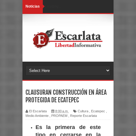
Noticias
Loading...
CLAUSURAN CONSTRUCCIÓN EN ÁREA
PROTEGIDA DE ECATEPEC
El Escarlata
8:00 a.m.
Cultura
,
Ecatepec
,
Medio Ambiente
,
PROPAEM
,
Reporte Escarlata
Es la primera de este
tipo en cerrarse en la