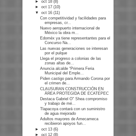
►
oct 18
(8)
►
oct 17
(10)
▼
oct 16
(11)
Con competitividad y facilidades para
empresas, cr...
Nuevo aeropuerto internacional de
México la obra m...
Edoméx ya tiene representantes para el
Concurso Na...
Las nuevas generaciones se interesan
por el pulque
Llega el progreso a colonias de las
zonas altas de...
Anuncia alcalde “Primera Feria
Municipal del Emple...
Piden castigo para Armando Corona por
el crimen de...
CLAUSURAN CONSTRUCCIÓN EN
ÁREA PROTEGIDA DE ECATEPEC
Destaca Gabriel O" Shea compromiso
y trabajo de mé...
Tlapacoya contará con un suministro
de agua mejorado
Adultos mayores de Amecameca
recibieron apoyos fun...
►
oct 13
(6)
►
oct 12
(8)