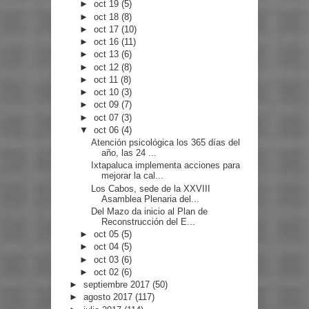
►
oct 19
(5)
►
oct 18
(8)
►
oct 17
(10)
►
oct 16
(11)
►
oct 13
(6)
►
oct 12
(8)
►
oct 11
(8)
►
oct 10
(3)
►
oct 09
(7)
►
oct 07
(3)
▼
oct 06
(4)
Atención psicológica los 365 días del
año, las 24 ...
Ixtapaluca implementa acciones para
mejorar la cal...
Los Cabos, sede de la XXVIII
Asamblea Plenaria del...
Del Mazo da inicio al Plan de
Reconstrucción del E...
►
oct 05
(5)
►
oct 04
(5)
►
oct 03
(6)
►
oct 02
(6)
►
septiembre 2017
(50)
►
agosto 2017
(117)