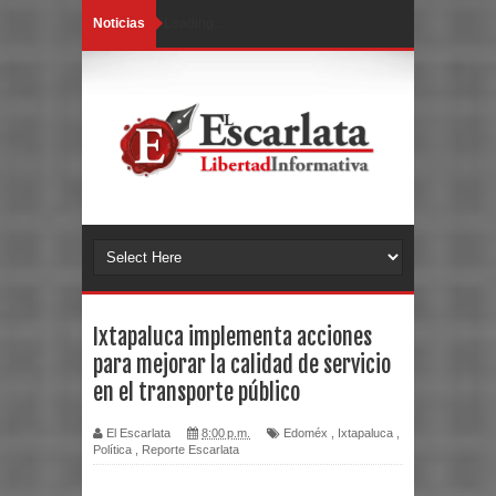
Noticias
Loading...
Ixtapaluca implementa acciones
para mejorar la calidad de servicio
en el transporte público
El Escarlata
8:00 p.m.
Edoméx
,
Ixtapaluca
,
Política
,
Reporte Escarlata