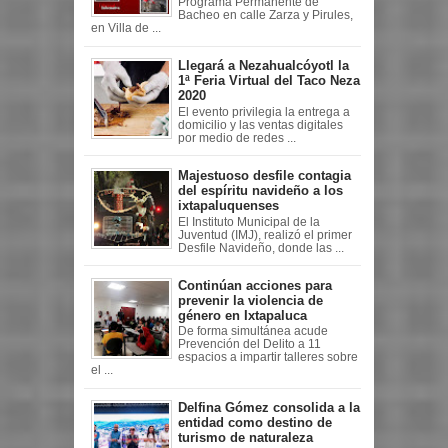
Programa Permanente de
Bacheo en calle Zarza y Pirules,
en Villa de ...
Llegará a Nezahualcóyotl la
1ª Feria Virtual del Taco Neza
2020
El evento privilegia la entrega a
domicilio y las ventas digitales
por medio de redes ...
Majestuoso desfile contagia
del espíritu navideño a los
ixtapaluquenses
El Instituto Municipal de la
Juventud (IMJ), realizó el primer
Desfile Navideño, donde las ...
Continúan acciones para
prevenir la violencia de
género en Ixtapaluca
De forma simultánea acude
Prevención del Delito a 11
espacios a impartir talleres sobre
el ...
Delfina Gómez consolida a la
entidad como destino de
turismo de naturaleza