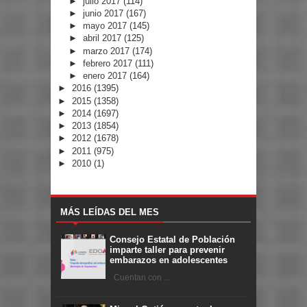
►
julio 2017
(114)
►
junio 2017
(167)
►
mayo 2017
(145)
►
abril 2017
(125)
►
marzo 2017
(174)
►
febrero 2017
(111)
►
enero 2017
(164)
►
2016
(1395)
►
2015
(1358)
►
2014
(1697)
►
2013
(1854)
►
2012
(1678)
►
2011
(975)
►
2010
(1)
MÁS LEÍDAS DEL MES
Consejo Estatal de Población
imparte taller para prevenir
embarazos en adolescentes
Cuentan con ...