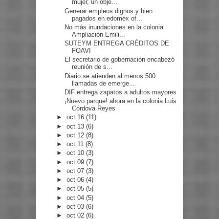
mujer, un obje...
Generar empleos dignos y bien
pagados en edoméx of...
No más inundaciones en la colonia
Ampliación Emili...
SUTEYM ENTREGA CRÉDITOS DE
FOAVI
El secretario de gobernación encabezó
reunión de s...
Diario se atienden al menos 500
llamadas de emerge...
DIF entrega zapatos a adultos mayores
¡Nuevo parque! ahora en la colonia Luis
Córdova Reyes
►
oct 16
(11)
►
oct 13
(6)
►
oct 12
(8)
►
oct 11
(8)
►
oct 10
(3)
►
oct 09
(7)
►
oct 07
(3)
►
oct 06
(4)
►
oct 05
(5)
►
oct 04
(5)
►
oct 03
(6)
►
oct 02
(6)