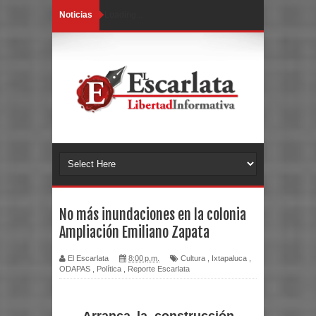
Noticias
Loading...
No más inundaciones en la colonia
Ampliación Emiliano Zapata
El Escarlata
8:00 p.m.
Cultura
,
Ixtapaluca
,
ODAPAS
,
Política
,
Reporte Escarlata
Arranca la construcción