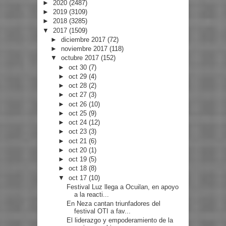
►
2020
(2487)
►
2019
(3109)
►
2018
(3285)
▼
2017
(1509)
►
diciembre 2017
(72)
►
noviembre 2017
(118)
▼
octubre 2017
(152)
►
oct 30
(7)
►
oct 29
(4)
►
oct 28
(2)
►
oct 27
(3)
►
oct 26
(10)
►
oct 25
(9)
►
oct 24
(12)
►
oct 23
(3)
►
oct 21
(6)
►
oct 20
(1)
►
oct 19
(5)
►
oct 18
(8)
▼
oct 17
(10)
Festival Luz llega a Ocuilan, en apoyo
a la reacti...
En Neza cantan triunfadores del
festival OTI a fav...
El liderazgo y empoderamiento de la