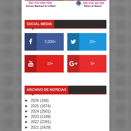
SOCIAL MEDIA
3,000+
20+
10+
8+
ARCHIVO DE NOTICIAS
►
2026
(166)
►
2025
(1874)
►
2024
(2501)
►
2023
(1149)
►
2022
(2281)
►
2021
(2429)