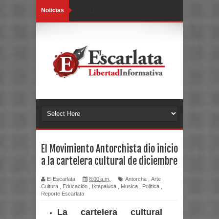
Noticias
Loading...
El Movimiento Antorchista dio inicio
a la cartelera cultural de diciembre
El Escarlata
8:00 a.m.
Antorcha
,
Arte
,
Cultura
,
Educación
,
Ixtapaluca
,
Musica
,
Política
,
Reporte Escarlata
La cartelera cultural