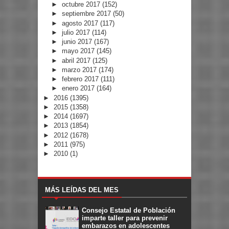
►
octubre 2017
(152)
►
septiembre 2017
(50)
►
agosto 2017
(117)
►
julio 2017
(114)
►
junio 2017
(167)
►
mayo 2017
(145)
►
abril 2017
(125)
►
marzo 2017
(174)
►
febrero 2017
(111)
►
enero 2017
(164)
►
2016
(1395)
►
2015
(1358)
►
2014
(1697)
►
2013
(1854)
►
2012
(1678)
►
2011
(975)
►
2010
(1)
MÁS LEÍDAS DEL MES
Consejo Estatal de Población
imparte taller para prevenir
embarazos en adolescentes