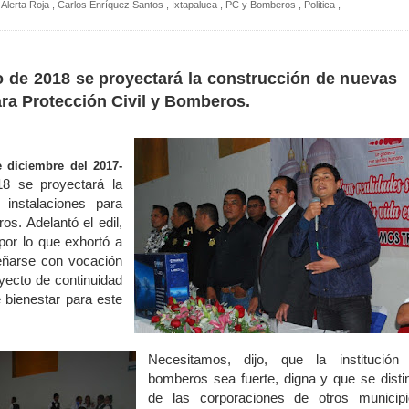
Alerta Roja
,
Carlos Enríquez Santos
,
Ixtapaluca
,
PC y Bomberos
,
Politica
,
o de 2018 se proyectará la construcción de nuevas
ara Protección Civil y Bomberos.
e diciembre del 2017-
18 se proyectará la
 instalaciones para
os. Adelantó el edil,
por lo que exhortó a
eñarse con vocación
royecto de continuidad
 bienestar para este
Necesitamos, dijo, que la institución
bomberos sea fuerte, digna y que se disti
de las corporaciones de otros municipi