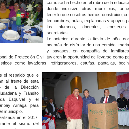
como se ha hecho en el rubro de la educaci
donde inclusive otros municipios, anhe
tener lo que nosotros hemos construido, c
techumbres, aulas, explanadas y apoyos p
los alumnos, docentes, conserje
secretarias.
Lo anterior, durante la fiesta de año, do
además de disfrutar de una comida, maria
y payasos, en compañía de familiare
al de Protección Civil, tuvieron la oportunidad de llevarse como pa
sticos como lavadoras, refrigeradores, estufas, pantallas, bocin
 el respaldo que le
n al frente de esta
rio de la Dirección
iudadana y Tránsito
tida Esquivel y el
aribay Arriaga, para
el municipio.
realizada en el 2017,
urante el sismo del