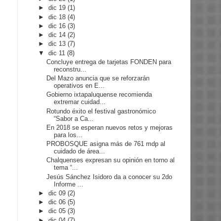
►
dic 19
(1)
►
dic 18
(4)
►
dic 16
(3)
►
dic 14
(2)
►
dic 13
(7)
▼
dic 11
(8)
Concluye entrega de tarjetas FONDEN para
reconstru...
Del Mazo anuncia que se reforzarán
operativos en E...
Gobierno ixtapaluquense recomienda
extremar cuidad...
Rotundo éxito el festival gastronómico
“Sabor a Ca...
En 2018 se esperan nuevos retos y mejoras
para los...
PROBOSQUE asigna más de 761 mdp al
cuidado de área...
Chalquenses expresan su opinión en torno al
tema “...
Jesús Sánchez Isidoro da a conocer su 2do
Informe ...
►
dic 09
(2)
►
dic 06
(5)
►
dic 05
(3)
►
dic 04
(7)