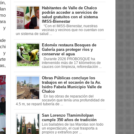
ón,
Habitantes de Valle de Chalco
lan
podrán acceder a servicios de
omo
salud gratuitos con el sistema
IMSS-Bienestar
ara
“Con el IMSS-Bienestar, nuestras
s y
vecinas y vecinos que no cuentan con
un sistema de salud ...
nde
Edoméx restaura Bosques de
chi
Galería para proteger ríos y
s y
conservar el agua
rte
Durante 2026 PROBOSQUE ha
intervenido más de 17 kilómetros de
as,
cauces con limpieza, reforestación ...
Obras Públicas concluye los
trabajos en el socavón de la Av.
Isidro Fabela Municipio Valle de
Chalco
En las obras de reparación del
socavón que tenía una profundidad de
4.5 m, se reparó tubería de ...
San Lorenzo Tlamimilolpan
cumple 350 años de tradición
Los bailables de las Marotas son todo
un espectáculo, el cual trasporta a
propios y extraños por ...