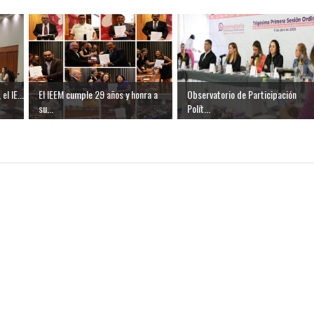
l IE...
El IEEM cumple 29 años y honra a
Observatorio de Participación
su...
Polít...