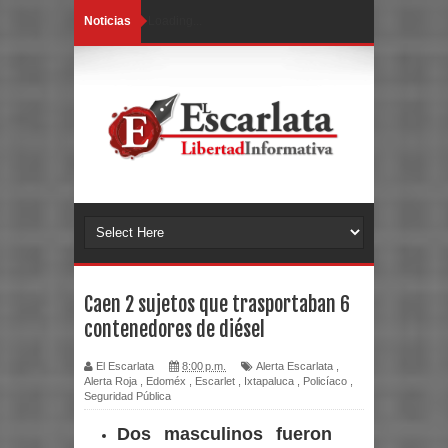
Noticias
Loading...
Caen 2 sujetos que trasportaban 6
contenedores de diésel
El Escarlata
8:00 p.m.
Alerta Escarlata
,
Alerta Roja
,
Edoméx
,
Escarlet
,
Ixtapaluca
,
Policíaco
,
Seguridad Pública
Dos masculinos fueron