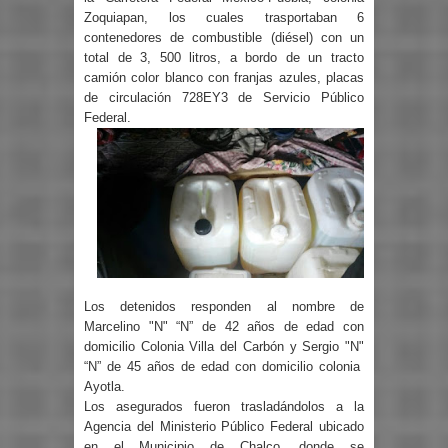
Zoquiapan, los cuales trasportaban 6
contenedores de combustible (diésel) con un
total de 3, 500 litros, a bordo de un tracto
camión color blanco con franjas azules, placas
de circulación 728EY3 de Servicio Público
Federal.
Los detenidos responden al nombre de
Marcelino "N" “N” de 42 años de edad con
domicilio Colonia Villa del Carbón y Sergio "N"
“N” de 45 años de edad con domicilio colonia
Ayotla.
Los asegurados fueron trasladándolos a la
Agencia del Ministerio Público Federal ubicado
en el Municipio de Chalco, donde se