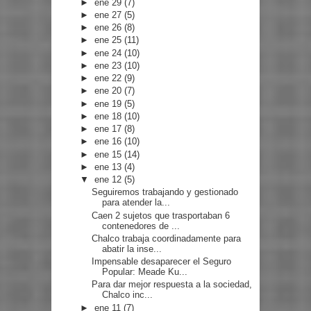
►
ene 29
(7)
►
ene 27
(5)
►
ene 26
(8)
►
ene 25
(11)
►
ene 24
(10)
►
ene 23
(10)
►
ene 22
(9)
►
ene 20
(7)
►
ene 19
(5)
►
ene 18
(10)
►
ene 17
(8)
►
ene 16
(10)
►
ene 15
(14)
►
ene 13
(4)
▼
ene 12
(5)
Seguiremos trabajando y gestionado
para atender la...
Caen 2 sujetos que trasportaban 6
contenedores de ...
Chalco trabaja coordinadamente para
abatir la inse...
Impensable desaparecer el Seguro
Popular: Meade Ku...
Para dar mejor respuesta a la sociedad,
Chalco inc...
►
ene 11
(7)