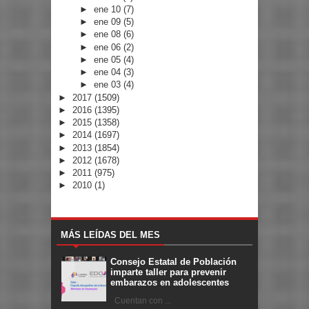
►
ene 10
(7)
►
ene 09
(5)
►
ene 08
(6)
►
ene 06
(2)
►
ene 05
(4)
►
ene 04
(3)
►
ene 03
(4)
►
2017
(1509)
►
2016
(1395)
►
2015
(1358)
►
2014
(1697)
►
2013
(1854)
►
2012
(1678)
►
2011
(975)
►
2010
(1)
MÁS LEÍDAS DEL MES
Consejo Estatal de Población
imparte taller para prevenir
embarazos en adolescentes
Cuentan con ...