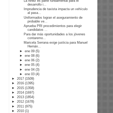
La niñez es parte fundamental para el
desarrollo i...
Imprudencia de taxista impacta un vehículo
al pasa...
Uniformados logran el aseguramiento de
probable ve...
Aprueba PRI procedimientos para elegir
candidatos ...
Para dar más oportunidades a los jóvenes
contaremo...
Maricela Serrana exige justicia para Manuel
Hernán...
►
ene 09
(5)
►
ene 08
(6)
►
ene 06
(2)
►
ene 05
(4)
►
ene 04
(3)
►
ene 03
(4)
►
2017
(1509)
►
2016
(1395)
►
2015
(1358)
►
2014
(1697)
►
2013
(1854)
►
2012
(1678)
►
2011
(975)
►
2010
(1)