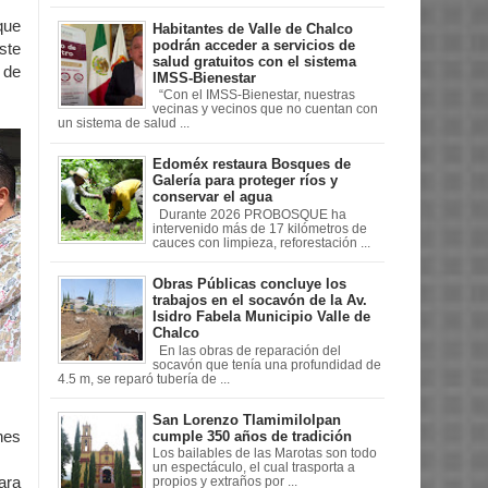
que
Habitantes de Valle de Chalco
podrán acceder a servicios de
ste
salud gratuitos con el sistema
 de
IMSS-Bienestar
“Con el IMSS-Bienestar, nuestras
vecinas y vecinos que no cuentan con
un sistema de salud ...
Edoméx restaura Bosques de
Galería para proteger ríos y
conservar el agua
Durante 2026 PROBOSQUE ha
intervenido más de 17 kilómetros de
cauces con limpieza, reforestación ...
Obras Públicas concluye los
trabajos en el socavón de la Av.
Isidro Fabela Municipio Valle de
Chalco
En las obras de reparación del
socavón que tenía una profundidad de
4.5 m, se reparó tubería de ...
San Lorenzo Tlamimilolpan
cumple 350 años de tradición
nes
Los bailables de las Marotas son todo
un espectáculo, el cual trasporta a
ara
propios y extraños por ...