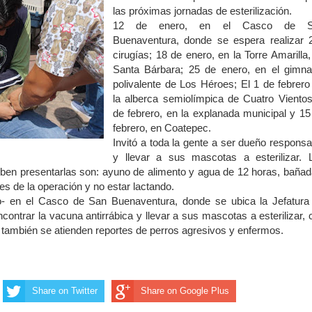
las próximas jornadas de esterilización.
12 de enero, en el Casco de S
Buenaventura, donde se espera realizar 
cirugías; 18 de enero, en la Torre Amarilla,
Santa Bárbara; 25 de enero, en el gimna
polivalente de Los Héroes; El 1 de febrero
la alberca semiolímpica de Cuatro Vientos
de febrero, en la explanada municipal y 15
febrero, en Coatepec.
Invitó a toda la gente a ser dueño responsa
y llevar a sus mascotas a esterilizar. 
eben presentarlas son: ayuno de alimento y agua de 12 horas, bañad
es de la operación y no estar lactando.
jo- en el Casco de San Buenaventura, donde se ubica la Jefatura
contrar la vacuna antirrábica y llevar a sus mascotas a esterilizar, 
a, también se atienden reportes de perros agresivos y enfermos.
Share on Twitter
Share on Google Plus