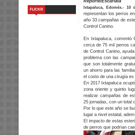
Reporte/Escarlata
Ixtapaluca, Edoméx.- 10 
FLICKR
representan los perros en 
año 33 campañas de esteri
Control Canino.
En Ixtapaluca, comentó
cerca de 75 mil perros cal
de Control Canino, ayuda 
problema con las campaña
que son totalmente gratui
un ahorro para las famili
el costo de una cirugía es
En 2017 Ixtapaluca ocupó 
zona oriente y quinto luga
realizar campañas de este
25 jornadas, con un total 
Por lo que este año se b
lugar a nivel estatal, adem
El impacto de estas ester
de perros que podrían ca