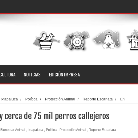
CULTURA
NOTICIAS
EDICIÓN IMPRESA
Ixtapaluca
/
Política
/
Protección Animal
/
Reporte Escarlata
/
En
rros callejeros
y cerca de 75 mil perros callejeros
Bienestar Animal
,
Ixtapaluca
,
Política
,
Protección Animal
,
Reporte Escarlata