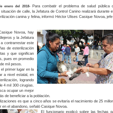
Para combatir el problema de salud pública 
de enero del 2018-
situación de calle, la Jefatura de Control Canino realizará durante e
lización canina y felina, informó Héctor Ulises Casique Novoa, jefe
 Casique Novoa, hay
lejeros y la Jefatura
a contrarrestar este
s de esterilización
tas y que significan
as, pues en promedio
 de mil pesos.
el primer lugar en la
r a nivel estatal, en
rilización, logrando
de 4 mil 300 cirugías.
usca ocupar un mejor
ás de beneficiar a la población.
ilizaciones es que a cinco años se evitaría el nacimiento de 25 millo
er en el abandono, señaló Casique Novoa.
El funcionario explicó sobre las fechas p