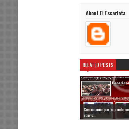
About El Escarlata
RELATED POSTS
Continuamos participando co
convic...