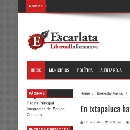
Noticias
Loading...
INICIO
MUNICIPIOS
POLÍTICA
ALERTA ROJA
PÁGINAS
Home
/
Bienestar Animal
/
Ixtapaluca hay cerca de 75 mil pe
Página Principal
En Ixtapaluca ha
Integrantes del Equipo
Contacto
El Escarlata
8:00 p.m.
ENTRADA DESTACADA