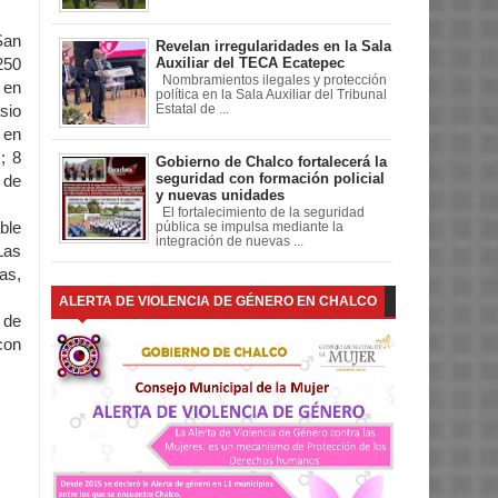
an
Revelan irregularidades en la Sala
Auxiliar del TECA Ecatepec
250
Nombramientos ilegales y protección
 en
política en la Sala Auxiliar del Tribunal
Estatal de ...
sio
 en
; 8
Gobierno de Chalco fortalecerá la
seguridad con formación policial
 de
y nuevas unidades
El fortalecimiento de la seguridad
ble
pública se impulsa mediante la
integración de nuevas ...
Las
as,
ALERTA DE VIOLENCIA DE GÉNERO EN CHALCO
 de
con