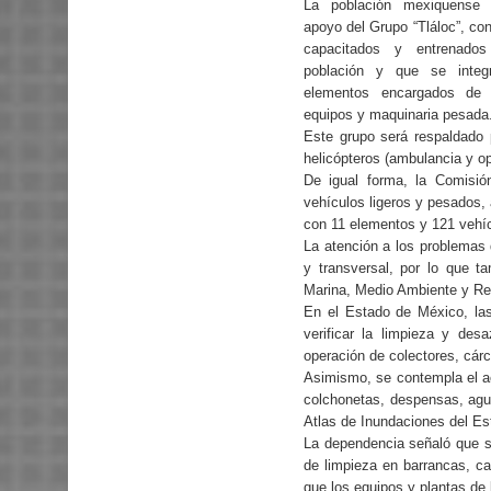
La población mexiquense
apoyo del Grupo “Tláloc”, co
capacitados y entrenado
población y que se integ
elementos encargados de 
equipos y maquinaria pesada
Este grupo será respaldado 
helicópteros (ambulancia y op
De igual forma, la Comisi
vehículos ligeros y pesados,
con 11 elementos y 121 vehíc
La atención a los problemas
y transversal, por lo que t
Marina, Medio Ambiente y Recu
En el Estado de México, las
verificar la limpieza y de
operación de colectores, cár
Asimismo, se contempla el ac
colchonetas, despensas, agu
Atlas de Inundaciones del E
La dependencia señaló que se
de limpieza en barrancas, c
que los equipos y plantas d