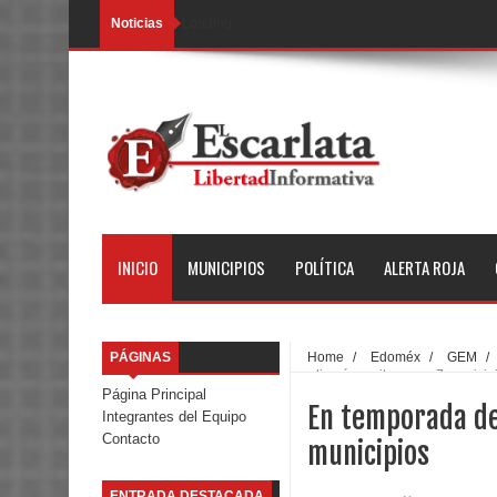
Noticias
Loading...
INICIO
MUNICIPIOS
POLÍTICA
ALERTA ROJA
PÁGINAS
Home
/
Edoméx
/
GEM
/
realizará monitoreo en 7 municip
Página Principal
En temporada de 
Integrantes del Equipo
Contacto
municipios
ENTRADA DESTACADA