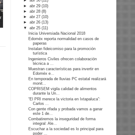
►
abr 30
(12)
►
abr 29
(10)
►
abr 28
(8)
r
►
abr 27
(10)
►
abr 26
(13)
▼
abr 25
(11)
Inicia Universiada Nacional 2018
Edoméx reporta normalidad en casos de
paperas
Instalan fideicomiso para la promoción
turística
Ingenieros Civiles ofrecen colaboración
técnica a ...
Muestran características para invertir en
Edoméx e...
En temporada de lluvias PC estatal realizará
monit...
COPRISEM vigila calidad de alimentos
durante la Un...
“El PRI merece la victoria en Ixtapaluca”:
Carlos ...
Con gente rifada y probada vamos a ganar
este 1 de...
Combatiremos la inseguridad de forma
integral: Ale...
Escuchar a la sociedad es lo principal para
poder ...