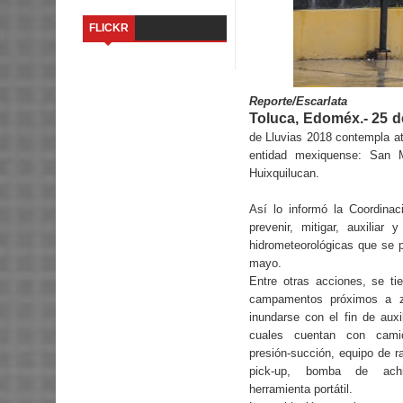
FLICKR
Reporte/Escarlata
Toluca, Edoméx.- 25 de
de Lluvias 2018 contempla ate
entidad mexiquense: San M
Huixquilucan.
Así lo informó la Coordinac
prevenir, mitigar, auxiliar
hidrometeorológicas que se p
mayo.
Entre otras acciones, se tie
campamentos próximos a z
inundarse con el fin de auxil
cuales cuentan con cami
presión-succión, equipo de r
pick-up, bomba de achi
herramienta portátil.