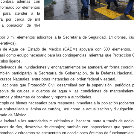
 contará además con
nformado por elementos
s para atender a la
ra por cerca de mil
la operación de 464
.
por 3 mil elementos adscritos a la Secretaría de Seguridad, 14 drones, cu
erativos).
ón de Agua del Estado de México (CAEM) apoyará con 500 elementos, 
 así como equipo necesario para las contingencias, mientras que Protección C
ulos ligeros.
 derivados de inundaciones y encharcamientos se atenderá en forma coordi
ambién participarán la Secretaría de Gobernación, de la Defensa Nacional
rsos Naturales, entre otras instancias del orden federal y estatal.
 acciones que Protección Civil desarrollará son la supervisión
periódica 
sazolve de cauces y cuerpos de agua y las condiciones de mantenimient
camos y sistemas de bombeo y reporte a autoridades.
opio de bienes necesarios para respuesta inmediata a la población (coberto
a embotellada y lámina de cartón),
así como la actualización y divulgación
stado de México.
 invitará a las autoridades municipales a
hacer su parte a través de acci
auces de ríos, desazolve de drenajes; también con inspecciones que garant
e bombeo y cárcamos se encuentren en condiciones óptimas de funcionamient