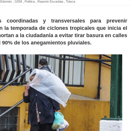
Edoméx
,
GEM
,
Política
,
Reporte Escarlata
,
Toluca
s coordinadas y transversales para prevenir
n la temporada de ciclones tropicales que inicia el
rtan a la ciudadanía a evitar tirar basura en calles
el 90% de los anegamientos pluviales.