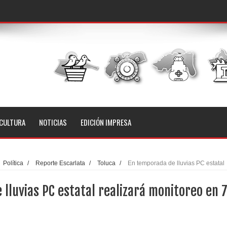
CULTURA
NOTICIAS
EDICIÓN IMPRESA
Política
/
Reporte Escarlata
/
Toluca
/
En temporada de lluvias PC estatal
ios
lluvias PC estatal realizará monitoreo en 