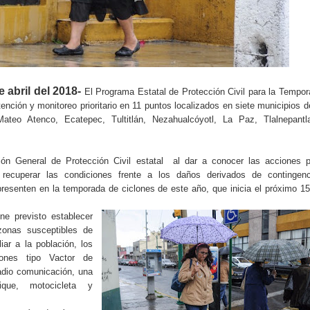
 abril del 2018-
El Programa Estatal de Protección Civil para la Tempo
nción y monitoreo prioritario en 11 puntos localizados en siete municipios d
ateo Atenco, Ecatepec, Tultitlán, Nezahualcóyotl, La Paz, Tlalnepantl
ión General de Protección Civil estatal
al dar a conocer las acciones p
 y recuperar las condiciones frente a los daños derivados de contingen
resenten en la temporada de ciclones de este año, que inicia el próximo 1
ne previsto establecer
onas susceptibles de
iar a la población, los
ones tipo Vactor de
adio comunicación, una
que, motocicleta y