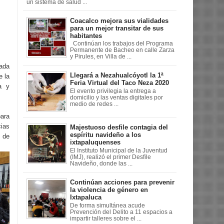
un sistema de salud ...
Coacalco mejora sus vialidades
para un mejor transitar de sus
habitantes
Continúan los trabajos del Programa
Permanente de Bacheo en calle Zarza
y Pirules, en Villa de ...
rada
Llegará a Nezahualcóyotl la 1ª
e la
Feria Virtual del Taco Neza 2020
a y
El evento privilegia la entrega a
domicilio y las ventas digitales por
medio de redes ...
ara
cias
Majestuoso desfile contagia del
espíritu navideño a los
5 de
ixtapaluquenses
El Instituto Municipal de la Juventud
(IMJ), realizó el primer Desfile
Navideño, donde las ...
Continúan acciones para prevenir
la violencia de género en
Ixtapaluca
De forma simultánea acude
Prevención del Delito a 11 espacios a
impartir talleres sobre el ...