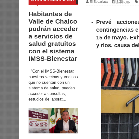
El Escarlata
8:30 p.m.
Habitantes de
Valle de Chalco
Prevé accione
podrán acceder
contingencias e
a servicios de
15 de mayo. Exho
salud gratuitos
y ríos, causa d
con el sistema
IMSS-Bienestar
“Con el IMSS-Bienestar,
nuestras vecinas y vecinos
que no cuentan con un
sistema de salud, pueden
acceder a consultas,
estudios de laborat...