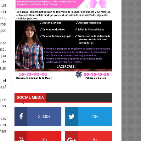
e un
n la
os,
ros
 por
car
tc,
 que
s de
sus
 el
 así
SOCIAL MEDIA
 por
ías
3,000+
20+
ones
ica
itan
10+
8+