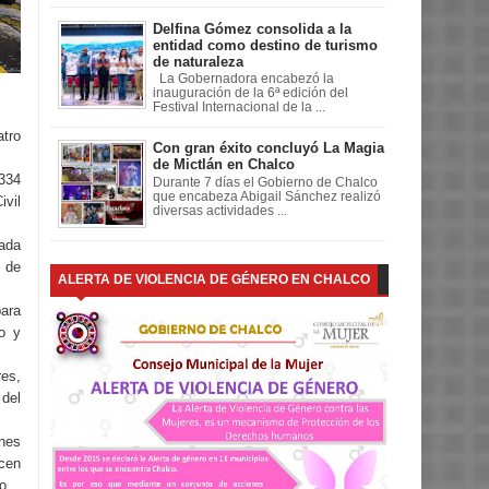
Delfina Gómez consolida a la
entidad como destino de turismo
de naturaleza
La Gobernadora encabezó la
inauguración de la 6ª edición del
Festival Internacional de la ...
atro
Con gran éxito concluyó La Magia
de Mictlán en Chalco
334
Durante 7 días el Gobierno de Chalco
que encabeza Abigail Sánchez realizó
ivil
diversas actividades ...
nada
, de
ALERTA DE VIOLENCIA DE GÉNERO EN CHALCO
para
o y
res,
 del
ones
icen
o.