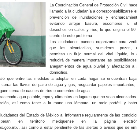
La Coordinación General de Protección Civil hac
llamado a la ciudadanía a corresponsabilizarse e
prevención de inundaciones y encharcamient
evitando arrojar basura, escombros u ot
desechos en calles y ríos, lo que origina el 90
ciento de este problema.
Los ciudadanos pueden organizarse para verifi
que las alcantarillas, sumideros, pozos, e
permitan un flujo normal del vital líquido, lo
reducirá de manera importante las posibilidade
anegamientos de agua pluvial y afectación a 
domicilios.
aló que entre las medidas a adoptar en cada hogar se encuentran bajar
al, cerrar las llaves de paso de agua y gas, resguardar papeles importantes,
eguen cerca de cauces de ríos o corrientes de agua.
acenada agua potable, ropa y alimentos en lugares que no sean alcanzados
ción, así como tener a la mano una lámpara, un radio portátil y bater
s ciudadanos del Estado de México a
informarse regularmente de las condici
mperan en territorio mexiquense en la página electrón
mex.gob.mx/, así como a estar pendiente de las alertas o avisos que se em