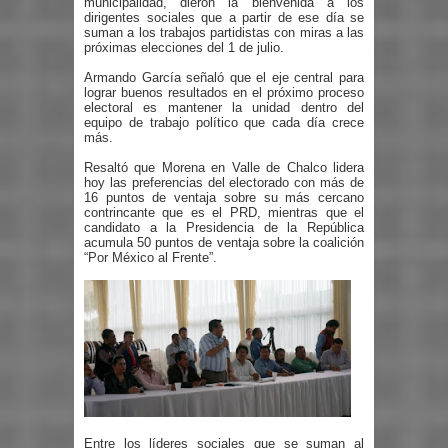
municipalidad, dieron la bienvenida a los
dirigentes sociales que a partir de ese día se
suman a los trabajos partidistas con miras a las
próximas elecciones del 1 de julio.
Armando García señaló que el eje central para
lograr buenos resultados en el próximo proceso
electoral es mantener la unidad dentro del
equipo de trabajo político que cada día crece
más.
Resaltó que Morena en Valle de Chalco lidera
hoy las preferencias del electorado con más de
16 puntos de ventaja sobre su más cercano
contrincante que es el PRD, mientras que el
candidato a la Presidencia de la República
acumula 50 puntos de ventaja sobre la coalición
“Por México al Frente”.
Entre los líderes sociales que se suman al