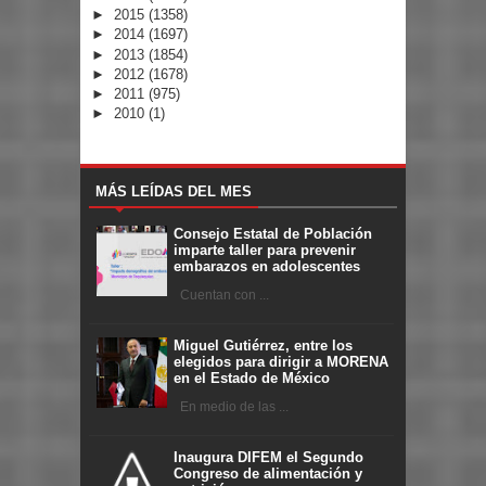
►
2015
(1358)
►
2014
(1697)
►
2013
(1854)
►
2012
(1678)
►
2011
(975)
►
2010
(1)
MÁS LEÍDAS DEL MES
Consejo Estatal de Población
imparte taller para prevenir
embarazos en adolescentes
Cuentan con ...
Miguel Gutiérrez, entre los
elegidos para dirigir a MORENA
en el Estado de México
En medio de las ...
Inaugura DIFEM el Segundo
Congreso de alimentación y