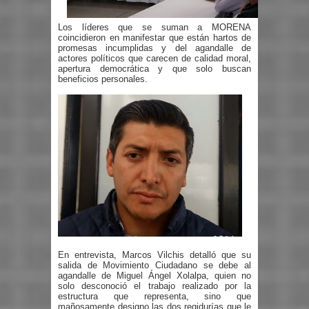
Los líderes que se suman a MORENA
coincidieron en manifestar que están hartos de
promesas incumplidas y del agandalle de
actores políticos que carecen de calidad moral,
apertura democrática y que solo buscan
beneficios personales.
En entrevista, Marcos Vilchis detalló que su
salida de Movimiento Ciudadano se debe al
agandalle de Miguel Ángel Xolalpa, quien no
solo desconoció el trabajo realizado por la
estructura que representa, sino que
mañosamente designo las dos regidurías que le