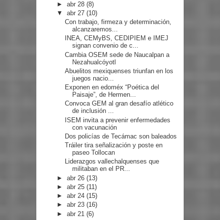
►
abr 28
(8)
▼
abr 27
(10)
Con trabajo, firmeza y determinación,
alcanzaremos...
INEA, CEMyBS, CEDIPIEM e IMEJ
signan convenio de c...
Cambia OSEM sede de Naucalpan a
Nezahualcóyotl
Abuelitos mexiquenses triunfan en los
juegos nacio...
Exponen en edoméx “Poética del
Paisaje”, de Hermen...
Convoca GEM al gran desafío atlético
de inclusión ...
ISEM invita a prevenir enfermedades
con vacunación
Dos policías de Tecámac son baleados
Tráiler tira señalización y poste en
paseo Tollocan
Liderazgos vallechalquenses que
militaban en el PR...
►
abr 26
(13)
►
abr 25
(11)
►
abr 24
(15)
►
abr 23
(16)
►
abr 21
(6)