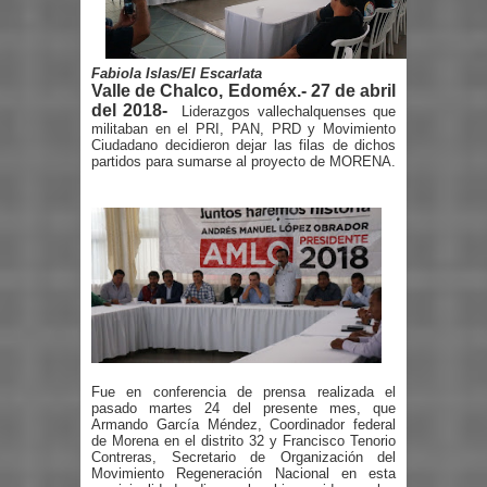
Fabiola Islas/El Escarlata
Valle de Chalco, Edoméx.- 27 de abril
del 2018-
Liderazgos vallechalquenses que
militaban en el PRI, PAN, PRD y Movimiento
Ciudadano decidieron dejar las filas de dichos
partidos para sumarse al proyecto de MORENA.
Fue en conferencia de prensa realizada el
pasado martes 24 del presente mes, que
Armando García Méndez, Coordinador federal
de Morena en el distrito 32 y Francisco Tenorio
Contreras, Secretario de Organización del
Movimiento Regeneración Nacional en esta