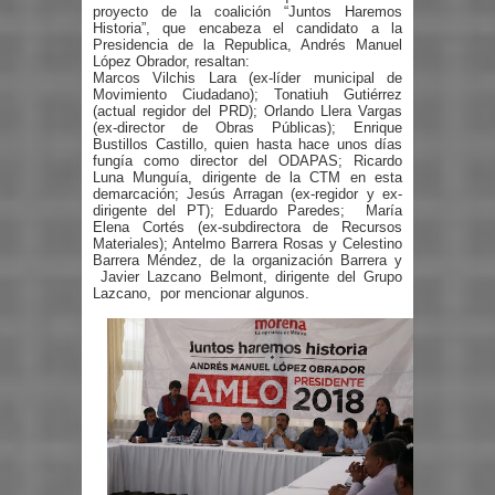
proyecto de la coalición “Juntos Haremos
Historia”, que encabeza el candidato a la
Presidencia de la Republica, Andrés Manuel
López Obrador, resaltan:
Marcos Vilchis Lara (ex-líder municipal de
Movimiento Ciudadano); Tonatiuh Gutiérrez
(actual regidor del PRD); Orlando Llera Vargas
(ex-director de Obras Públicas); Enrique
Bustillos Castillo, quien hasta hace unos días
fungía como director del ODAPAS; Ricardo
Luna Munguía, dirigente de la CTM en esta
demarcación; Jesús Arragan (ex-regidor y ex-
dirigente del PT); Eduardo Paredes;
María
Elena Cortés (ex-subdirectora de Recursos
Materiales);
Antelmo Barrera Rosas y Celestino
Barrera Méndez, de la organización Barrera y
Javier Lazcano Belmont, dirigente del Grupo
Lazcano,
por mencionar algunos.