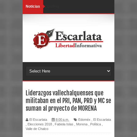
Noticias
Loading...
Liderazgos vallechalquenses que
militaban en el PRI, PAN, PRD y MC se
suman al proyecto de MORENA
El Escarlata
8:00 a.m.
Edoméx
,
El Escarlata
,
Elecciones 2018
,
Fabiola Islas
,
Morena
,
Política
,
Valle de Chalco