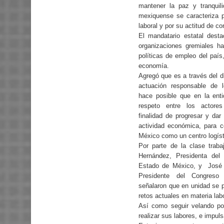
mantener la paz y tranqui
mexiquense se caracteriza p
laboral y por su actitud de co
El mandatario estatal dest
organizaciones gremiales h
políticas de empleo del país
economía.
Agregó que es a través del di
actuación responsable de l
hace posible que en la ent
respeto entre los actores
finalidad de progresar y da
actividad económica, para c
México como un centro logíst
Por parte de la clase trab
Hernández, Presidenta del
Estado de México, y
José
Presidente del Congreso 
señalaron que en unidad se p
retos actuales en materia labo
Así como seguir velando por
realizar sus labores, e impul