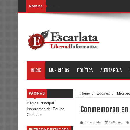
Noticias
Loading...
INICIO
MUNICIPIOS
POLÍTICA
ALERTA ROJA
PÁGINAS
Home
/
Edoméx
/
Metepe
del Trabajo
Página Principal
Conmemoran en E
Integrantes del Equipo
Contacto
El Escarlata
1:00 p.m.
ENTRADA DESTACADA