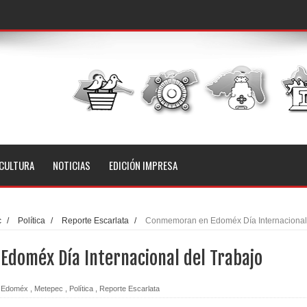
CULTURA
NOTICIAS
EDICIÓN IMPRESA
c
/
Política
/
Reporte Escarlata
/
Conmemoran en Edoméx Día Internacional
doméx Día Internacional del Trabajo
Edoméx
,
Metepec
,
Política
,
Reporte Escarlata