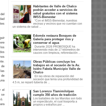
Habitantes de Valle de Chalco
podrán acceder a servicios de
salud gratuitos con el sistema
del
IMSS-Bienestar
idad
“Con el IMSS-Bienestar, nuestras
ntes
vecinas y vecinos que no cuentan con
un sistema de salud ...
Edoméx restaura Bosques de
uir
Galería para proteger ríos y
ere
conservar el agua
Durante 2026 PROBOSQUE ha
los
intervenido más de 17 kilómetros de
dos
cauces con limpieza, reforestación ...
 nos
te.
Obras Públicas concluye los
trabajos en el socavón de la Av.
 de
Isidro Fabela Municipio Valle de
las
Chalco
 de
En las obras de reparación del
socavón que tenía una profundidad de
 una
4.5 m, se reparó tubería de ...
 el
San Lorenzo Tlamimilolpan
, se
cumple 350 años de tradición
Los bailables de las Marotas son todo
zó.
un espectáculo, el cual trasporta a
para
propios y extraños por ...