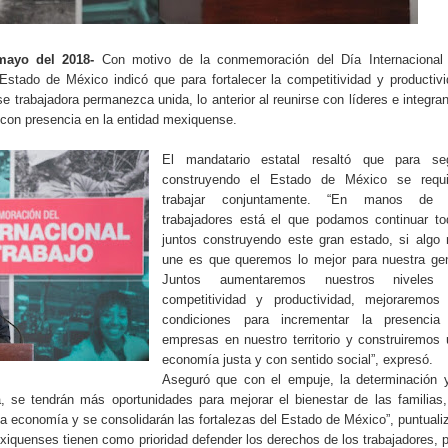
mayo del 2018-
Con motivo de la conmemoración del Día Internacional 
Estado de México indicó que para fortalecer la competitividad y productiv
se trabajadora permanezca unida, lo anterior al reunirse con líderes e integra
 con presencia en la entidad mexiquense.
El mandatario estatal resaltó que para seg
construyendo el Estado de México se requi
trabajar conjuntamente. “En manos de 
trabajadores está el que podamos continuar to
juntos construyendo este gran estado, si algo
une es que queremos lo mejor para nuestra gen
Juntos aumentaremos nuestros niveles
competitividad y productividad, mejoraremos 
condiciones para incrementar la presencia
empresas en nuestro territorio y construiremos
economía justa y con sentido social”, expresó.
Aseguró que con el empuje, la determinación y
a, se tendrán más oportunidades para mejorar el bienestar de las familias
la economía y se consolidarán las fortalezas del Estado de México”, puntuali
xiquenses tienen como prioridad defender los derechos de los trabajadores, 