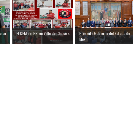
o su
El CEM del PRI en Valle de Chalco s...
Presenta Gobierno del Estado de
Méx...