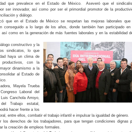
lidad que prevalece en el Estado de México.
Aseveró que el sindicali
or ser innovador, así como por ser el primordial promotor de la productiv
nciliación y diálogo.
acó que en el Estado de México se respetan las mejoras laborales que 
an conseguido a lo largo de los años, donde también han participado en 
, así como en la generación de más fuentes laborales y en la estabilidad d
álogo constructivo y la
os sindicatos, lo que
idad haya un clima de
 productivos, con la
r mayor dinamismo a la
onsolidar al Estado de
ico.
ajadora, Mayela Trueba
 Congreso Laboral del
 Luis Canchola Arroyo,
del Trabajo estatal,
odrá hacer frente a los
ral, entre ellos, combatir el trabajo infantil e impulsar la igualdad de género.
 los derechos de los trabajadores, para que tengan condiciones dignas 
sar la creación de empleos formales.