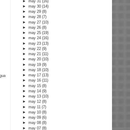
►
may 31
(16)
►
may 30
(14)
►
may 29
(8)
►
may 28
(7)
►
may 27
(10)
►
may 26
(8)
►
may 25
(19)
►
may 24
(16)
►
may 23
(13)
►
may 22
(9)
►
may 21
(11)
►
may 20
(10)
►
may 19
(9)
►
may 18
(10)
►
may 17
(13)
igua
►
may 16
(11)
►
may 15
(8)
►
may 14
(9)
►
may 13
(10)
►
may 12
(8)
►
may 11
(7)
►
may 10
(8)
►
may 09
(6)
►
may 08
(8)
►
may 07
(8)