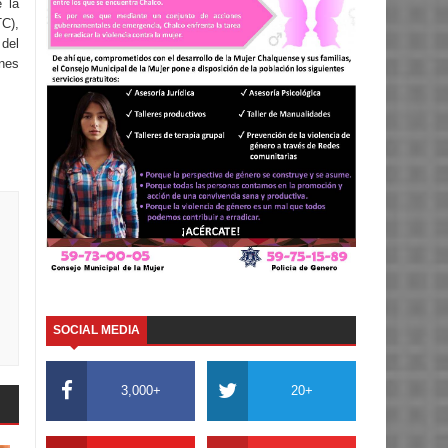
e la
C),
 del
ones
SOCIAL MEDIA
3,000+
20+